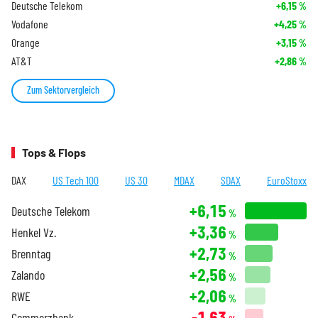
Deutsche Telekom
+6,15
%
Vodafone
+4,25
%
Orange
+3,15
%
AT&T
+2,86
%
Zum Sektorvergleich
Tops & Flops
DAX
US Tech 100
US 30
MDAX
SDAX
EuroStoxx
+6,15
Deutsche Telekom
%
+3,36
Henkel Vz.
%
+2,73
Brenntag
%
+2,56
Zalando
%
+2,06
RWE
%
-1,63
Commerzbank