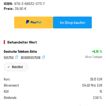
ISBN:
978-3-68932-073-7
Preis:
39,90 €
Im Shop kaufen
Behandelter Wert
Deutsche Telekom Aktie
+6,15
%
555750
DE0005557508
Börse:
Tradegate
Watchlist
Kurs
29,13
EUR
Börsenwert
134,93 Mrd. EUR
KGV
15
Dividende
3,59 %