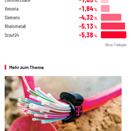
%
-1,84
Vonovia
%
-4,32
Siemens
%
-5,13
Rheinmetall
%
-5,38
Scout24
%
Börse: Tradegate
Mehr zum Thema