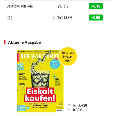
Deutsche Telekom
29,13
€
+6,15
DAX
26.140,13
Pkt.
+0,05
Aktuelle Ausgabe
Nr. 33/26
8,90 €