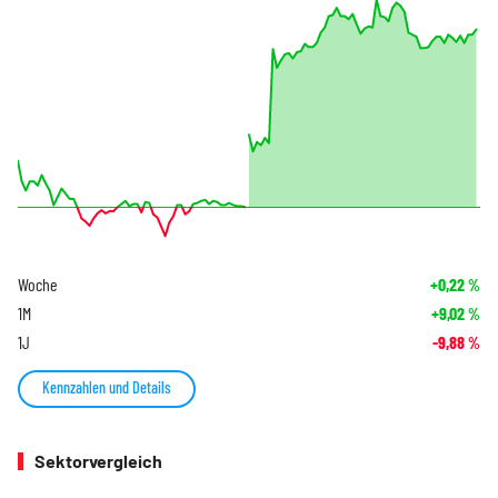
Woche
+0,22
%
1M
+9,02
%
1J
-9,88
%
Kennzahlen und Details
Sektorvergleich