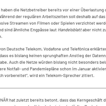
 haben die Netzbetreiber bereits vor einer Überlastung 
ährend der regulären Arbeitszeiten soll deshalb auf das
sive Streamen von Filmen oder Spielen verzichtet werd
nd sind ähnliche Engpässe laut
Handelsblatt
aber nicht z
n.
von Deutsche Telekom, Vodafone und Telefónica erklärte
dass es bislang keinen sprunghaften Anstieg der Daten
be. Auch die Netze würden bislang nicht besonders bela
re Notfall- und Pandemiepläne schon im Januar aktivier
h vorbereitet“, wird ein Telekom-Sprecher zitiert.
ÄR hat zuletzt bereits betont, dass das Kerngeschäft d