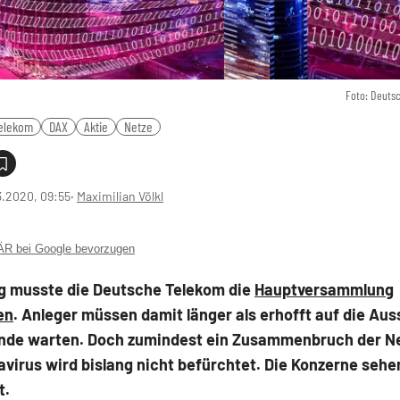
Foto: Deuts
elekom
DAX
Aktie
Netze
3.2020, 09:55
‧
Maximilian Völkl
 bei Google bevorzugen
 musste die Deutsche Telekom die
Hauptversammlung
en
. Anleger müssen damit länger als erhofft auf die Au
ende warten. Doch zumindest ein Zusammenbruch der N
virus wird bislang nicht befürchtet. Die Konzerne sehe
t.