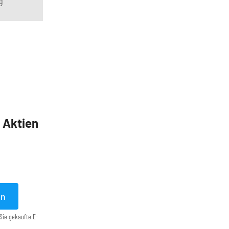
g
5 Aktien
en
Sie gekaufte E-