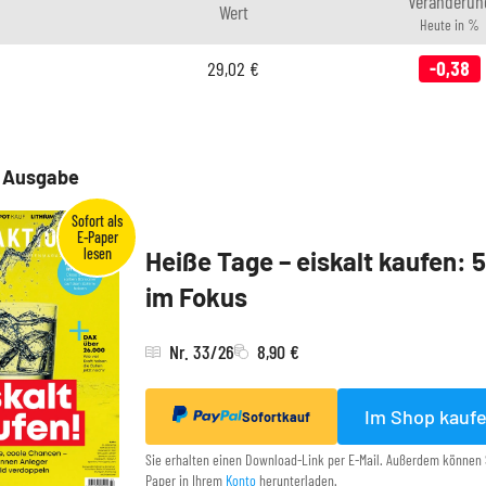
Veränderun
Wert
Heute in %
29,02
€
-0,38
e Ausgabe
Heiße Tage – eiskalt kaufen: 
im Fokus
Nr. 33/26
8,90 €
Im Shop kauf
Sofortkauf
Sie erhalten einen Download-Link per E-Mail. Außerdem können 
Paper in Ihrem
Konto
herunterladen.