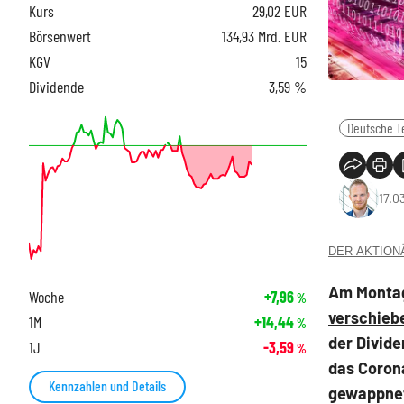
Kurs
29,02
EUR
Börsenwert
134,93 Mrd. EUR
KGV
15
Dividende
3,59 %
Deutsche T
17.0
DER AKTIONÄR
Am Montag
Woche
+7,96
%
verschieb
1M
+14,44
%
der Divid
1J
-3,59
%
das Corona
Kennzahlen und Details
gewappne