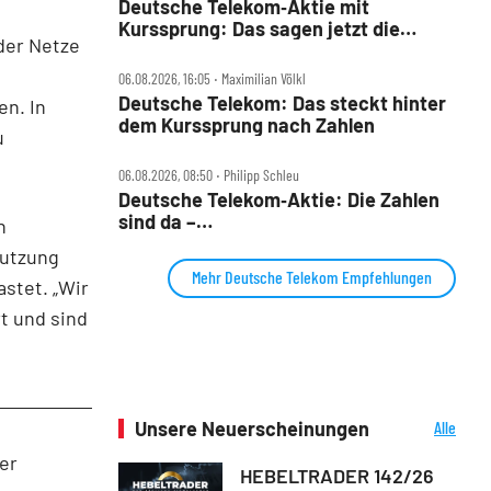
Deutsche Telekom‑Aktie mit
Kurssprung: Das sagen jetzt die
der Netze
Analysten und DER AKTIONÄR
06.08.2026, 16:05 ‧ Maximilian Völkl
Deutsche Telekom: Das steckt hinter
en. In
dem Kurssprung nach Zahlen
u
06.08.2026, 08:50 ‧ Philipp Schleu
Deutsche Telekom‑Aktie: Die Zahlen
sind da –
n
Milliarden‑Rückkaufprogramm
nutzung
Mehr Deutsche Telekom Empfehlungen
stet. „Wir
t und sind
Unsere Neuerscheinungen
Alle
Neuerscheinungen
er
HEBELTRADER 142/26