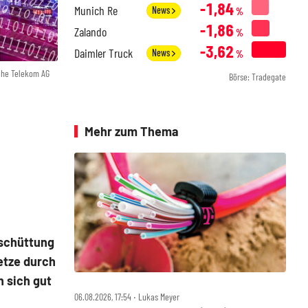
-1,84
Munich Re
News
%
-1,86
Zalando
%
-3,62
Daimler Truck
News
%
che Telekom AG
Börse: Tradegate
Mehr zum Thema
sschüttung
etze durch
n sich gut
06.08.2026, 17:54 ‧ Lukas Meyer