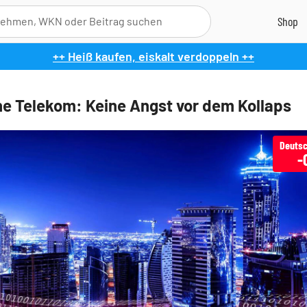
++ Heiß kaufen, eiskalt verdoppeln ++
e Telekom: Keine Angst vor dem Kollaps
Deutsc
-