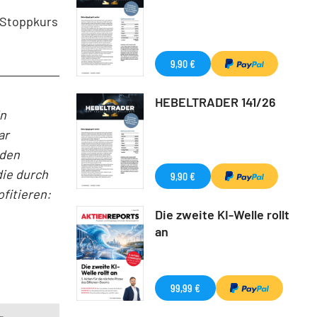
 Stoppkurs
9,90 €
HEBELTRADER 141/26
in
ar
nden
die durch
9,90 €
fitieren:
Die zweite KI-Welle rollt
an
99,99 €