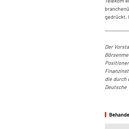
Telekom eh
branchenü
gedrückt. 
Der Vorst
Börsenmedi
Positionen
Finanzins
die durch 
Deutsche 
Behande