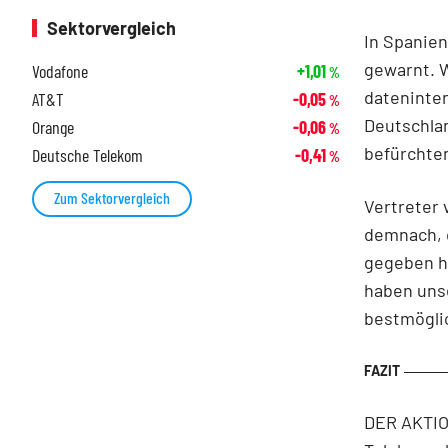
Sektorvergleich
In Spanien
gewarnt. W
Vodafone
+1,01
%
dateninten
AT&T
-0,05
%
Deutschla
Orange
-0,06
%
befürchte
Deutsche Telekom
-0,41
%
Zum Sektorvergleich
Vertreter 
demnach, 
gegeben ha
haben unse
bestmöglic
DER AKTION