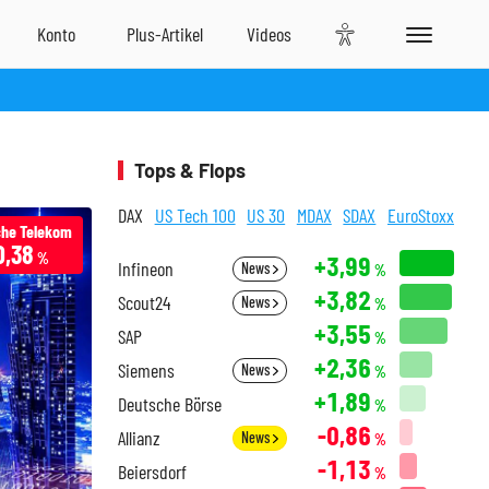
Tops & Flops
DAX
US Tech 100
US 30
MDAX
SDAX
EuroStoxx
he Telekom
0,38
%
+3,99
Infineon
News
%
+3,82
Scout24
News
%
+3,55
SAP
%
+2,36
Siemens
News
%
+1,89
Deutsche Börse
%
-0,86
Allianz
News
%
-1,13
Beiersdorf
%