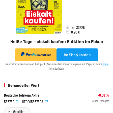
Nr. 33/26
8,90 €
Heiße Tage – eiskalt kaufen: 5 Aktien im Fokus
Im Shop kaufen
Sofortkauf
Sie erhalten einen Download-Link per E-Mail. Außerdem können Sie gekaufte E-Paper in Ihrem
Konto
herunterladen.
Behandelter Wert
Deutsche Telekom Aktie
-0,58
%
555750
DE0005557508
Börse:
Tradegate
Watchlist