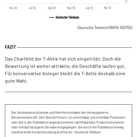
11
Mai '20
Jul '20
Sep '20
Nov '20
Jan '21
Mär '21
Deutsche Telekom
Deutsche Telekom
(WKN: 555750)
Das Chartbild der T-Aktie hat sich eingetrübt. Doch die
Bewertung ist weiter attraktiv, die Geschäfte laufen gut.
Für konservative Anleger bleibt die T-Aktie deshalb eine
gute Wahl.
Der Vorstandsvorsitzende und Mehrheitsinhaber der Herausgeberin
Börsenmedien AG, Herr Bernd Förtsch, ist unmittelbar und mittelbar Positionen
über die in der Publikation angesprochenen nachfolgenden Finanzinstrumente
oder hierauf bezogene Derivate eingegangen, die durch die Publikation etwaig
resultierende Kursentwicklung profitieren: Deutsche Telekom.