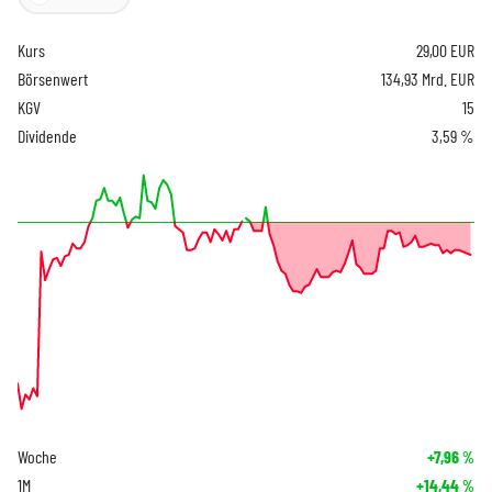
Kurs
29,00
EUR
Börsenwert
134,93 Mrd. EUR
KGV
15
Dividende
3,59 %
Woche
+7,96
%
1M
+14,44
%