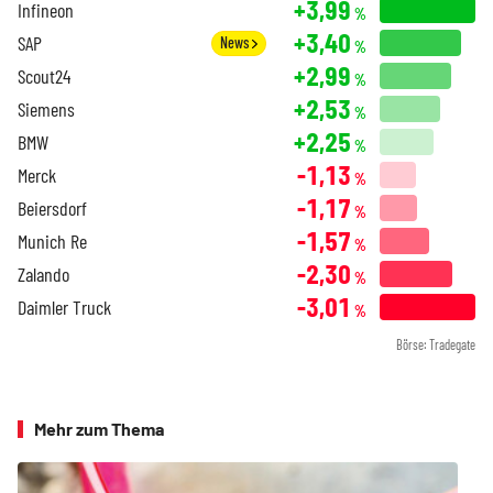
+3,99
Infineon
%
+3,40
SAP
News
%
+2,99
Scout24
%
+2,53
Siemens
%
+2,25
BMW
%
-1,13
Merck
%
-1,17
Beiersdorf
%
-1,57
Munich Re
%
-2,30
Zalando
%
-3,01
Daimler Truck
%
Börse: Tradegate
Mehr zum Thema