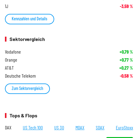
1J
-3,59
%
Kennzahlen und Details
Sektorvergleich
Vodafone
+0,79
%
Orange
+0,77
%
AT&T
+0,27
%
Deutsche Telekom
-0,58
%
Zum Sektorvergleich
Tops & Flops
DAX
US Tech 100
US 30
MDAX
SDAX
EuroStoxx