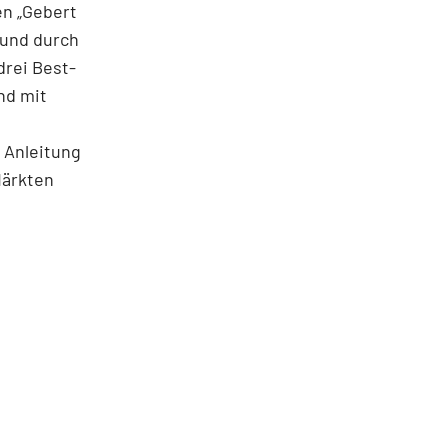
en „Gebert
 und durch
rei Best­
nd mit
 Anleitung
Märkten