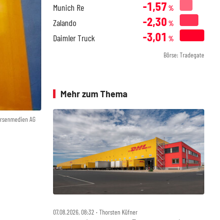
-1,57
Munich Re
%
-2,30
Zalando
%
-3,01
Daimler Truck
%
Börse: Tradegate
Mehr zum Thema
örsenmedien AG
07.08.2026, 08:32 ‧ Thorsten Küfner