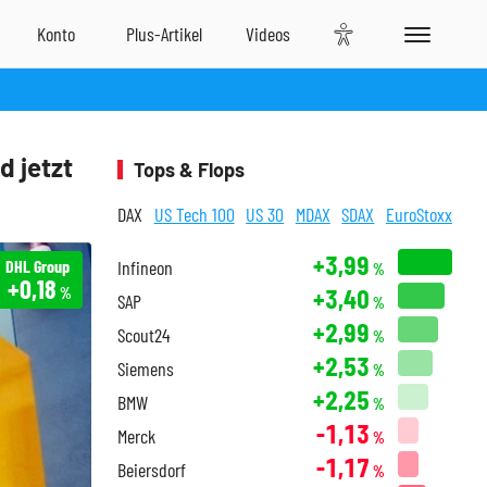
d jetzt
Tops & Flops
DAX
US Tech 100
US 30
MDAX
SDAX
EuroStoxx
+3,99
DHL Group
Infineon
%
+0,18
+3,40
%
SAP
%
+2,99
Scout24
%
+2,53
Siemens
%
+2,25
BMW
%
-1,13
Merck
%
-1,17
Beiersdorf
%