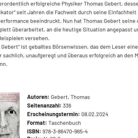
rordentlich erfolgreiche Physiker Thomas Gebert, dess
kator“ seit Jahren die Fachwelt durch seine Einfachheit
performance beeindruckt. Nun hat Thomas Gebert seine d
plett überarbeitet, an die heutige ­Situation angepasst u
Beispielen ver­sehen.
 Gebert“ ist geballtes Börsenwissen, das dem Leser eine
er sachlich, unaufgeregt und überaus erfolgreich an den 
nn.
Autoren:
Gebert, Thomas
Seitenanzahl:
336
Erscheinungstermin:
08.02.2024
Format:
Taschenbuch
ISBN:
978-3-86470-965-4