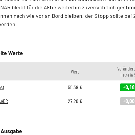
ÄR bleibt für die Aktie weiterhin zuversichtlich gestim
nnen nach wie vor an Bord bleiben, der Stopp sollte bei 
werden.
lte Werte
Veränder
Wert
Heute in
ost
55,38
€
+0,18
.ADR
27,20
€
+0,00
e Ausgabe