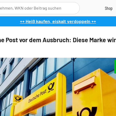
++ Heiß kaufen, eiskalt verdoppeln ++
e Post vor dem Ausbruch: Diese Marke wir