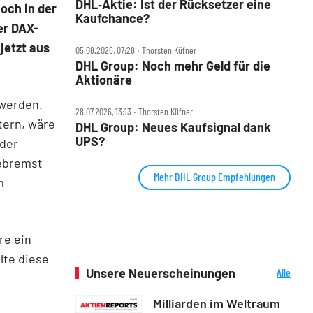
DHL‑Aktie: Ist der Rücksetzer eine
noch in der
Kaufchance?
er DAX-
 jetzt aus
05.08.2026, 07:28 ‧ Thorsten Küfner
DHL Group: Noch mehr Geld für die
Aktionäre
 werden.
28.07.2026, 13:13 ‧ Thorsten Küfner
tern, wäre
DHL Group: Neues Kaufsignal dank
UPS?
 der
ebremst
Mehr DHL Group Empfehlungen
m
re ein
lte diese
Unsere Neuerscheinungen
Alle
Neuerscheinungen
Milliarden im Weltraum