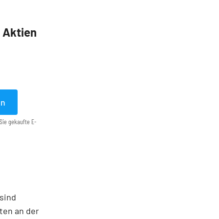
5 Aktien
en
Sie gekaufte E-
 sind
nten an der