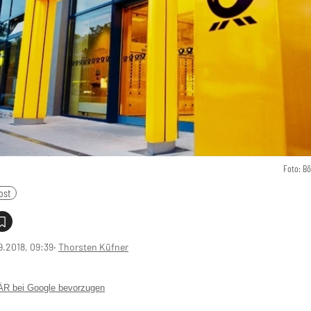
Foto: B
ost
9.2018, 09:39
‧
Thorsten Küfner
 bei Google bevorzugen