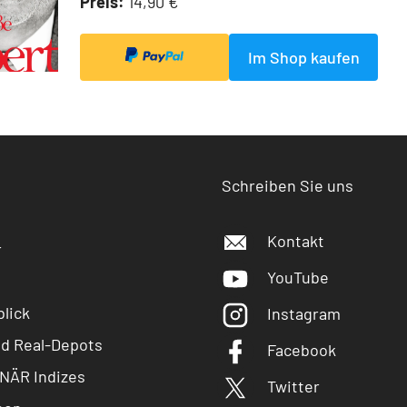
Preis:
14,90 €
Im Shop kaufen
Schreiben Sie uns
Kontakt
r
YouTube
lick
Instagram
nd Real-Depots
Facebook
NÄR Indizes
Twitter