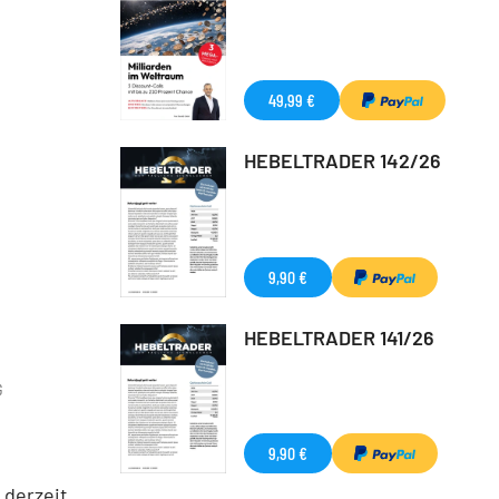
49,99 €
HEBELTRADER 142/26
9,90 €
HEBELTRADER 141/26
G
9,90 €
derzeit.