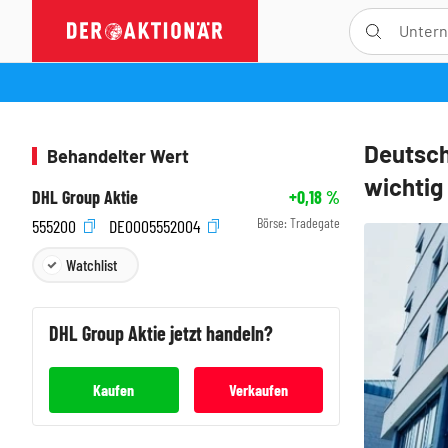
Deutsch
Behandelter Wert
wichtig
DHL Group Aktie
+0,18
%
Börse:
Tradegate
555200
DE0005552004
Watchlist
DHL Group
Aktie jetzt handeln?
Kaufen
Verkaufen