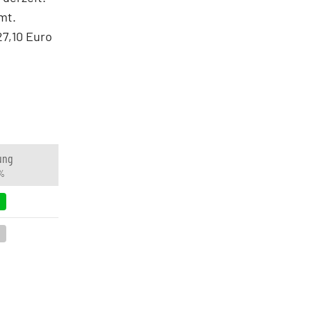
mt.
27,10 Euro
ung
 %