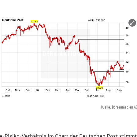
Quelle: Börsenmedien A
-Risiko-Verhältnis im Chart der Deutschen Post stimmt 