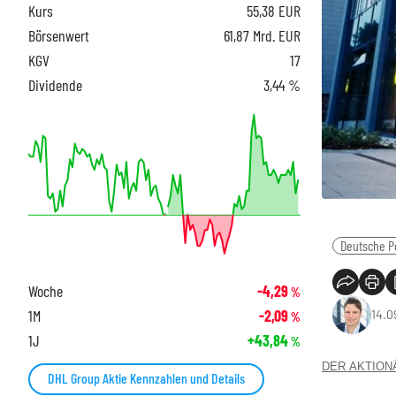
Kurs
55,38
EUR
Börsenwert
61,87 Mrd. EUR
KGV
17
Dividende
3,44 %
Deutsche P
Woche
-4,29
%
1M
-2,09
14.0
%
1J
+43,84
%
DER AKTIONÄR
DHL Group Aktie Kennzahlen und Details