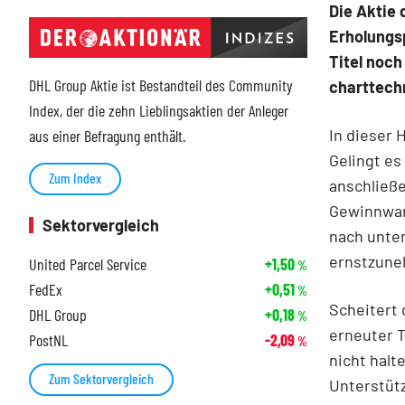
Die Aktie 
Erholungs
Titel noch
DHL Group Aktie ist Bestandteil des Community
charttech
Index, der die zehn Lieblingsaktien der Anleger
In dieser
aus einer Befragung enthält.
Gelingt es
Zum Index
anschließe
Gewinnwar
Sektorvergleich
nach unten
ernstzune
United Parcel Service
+1,50
%
FedEx
+0,51
%
Scheitert 
DHL Group
+0,18
%
erneuter T
PostNL
-2,09
%
nicht halt
Zum Sektorvergleich
Unterstüt