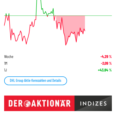
Woche
-4,29
%
1M
-2,09
%
1J
+43,84
%
DHL Group Aktie Kennzahlen und Details