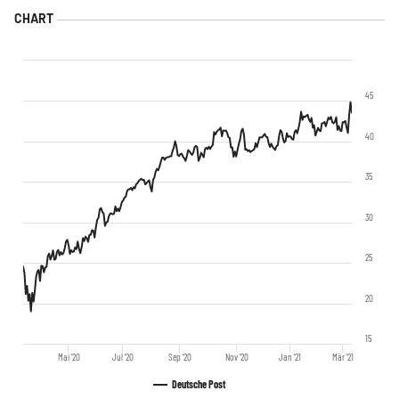
45
40
35
30
25
20
15
Mai '20
Jul '20
Sep '20
Nov '20
Jan '21
Mär '21
Deutsche Post