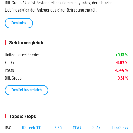
DHL Group Aktie ist Bestandteil des Community Index, der die zehn
Lieblingsaktien der Anleger aus einer Befragung enthält.
Zum Index
Sektorvergleich
United Parcel Service
+0,13
%
FedEx
-0,07
%
PostNL
-0,44
%
DHL Group
-0,61
%
Zum Sektorvergleich
Tops & Flops
DAX
US Tech 100
US 30
MDAX
SDAX
EuroStoxx