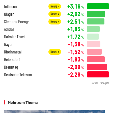
+3,16
Infineon
News
%
+2,62
Qiagen
News
%
+2,51
Siemens Energy
News
%
+1,83
Adidas
%
+1,72
Daimler Truck
%
-1,38
Bayer
%
-1,52
Rheinmetall
News
%
-1,83
Beiersdorf
%
-2,09
Brenntag
%
-2,28
Deutsche Telekom
%
Börse: Tradegate
Mehr zum Thema