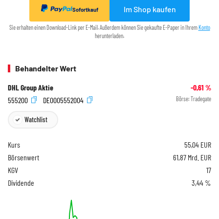
Im Shop kaufen
Sofortkauf
Sie erhalten einen Download-Link per E-Mail. Außerdem können Sie gekaufte E-Paper in Ihrem
Konto
herunterladen.
Behandelter Wert
DHL Group Aktie
-0,61
%
555200
DE0005552004
Börse:
Tradegate
Watchlist
Kurs
55,04
EUR
Börsenwert
61,87 Mrd. EUR
KGV
17
Dividende
3,44 %