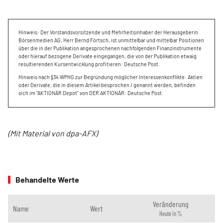
Hinweis: Der Vorstandsvorsitzende und Mehrheitsinhaber der Herausgeberin
Börsenmedien AG, Herr Bernd Förtsch, ist unmittelbar und mittelbar Positionen
über die in der Publikation angesprochenen nachfolgenden Finanzinstrumente
oder hierauf bezogene Derivate eingegangen, die von der Publikation etwaig
resultierenden Kursentwicklung profitieren: Deutsche Post.
Hinweis nach §34 WPHG zur Begründung möglicher Interessenkonflikte: Aktien
oder Derivate, die in diesem Artikel besprochen / genannt werden, befinden
sich im "AKTIONÄR Depot" von DER AKTIONÄR: Deutsche Post.
(Mit Material von dpa-AFX)
Behandelte Werte
Veränderung
Name
Wert
Heute in %