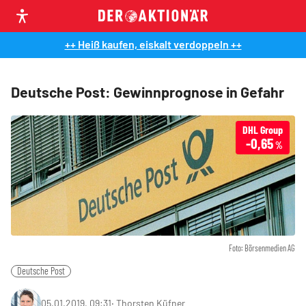
++ Heiß kaufen, eiskalt verdoppeln ++
Deutsche Post: Gewinnprognose in Gefahr
DHL Group
-0,65
%
Foto: Börsenmedien AG
Deutsche Post
05.01.2019, 09:31
‧
Thorsten Küfner