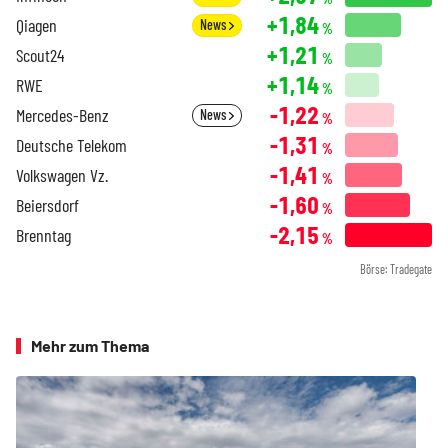
+1,84
Qiagen
News
%
+1,21
Scout24
%
+1,14
RWE
%
-1,22
Mercedes-Benz
News
%
-1,31
Deutsche Telekom
%
-1,41
Volkswagen Vz.
%
-1,60
Beiersdorf
%
-2,15
Brenntag
%
Börse: Tradegate
Mehr zum Thema