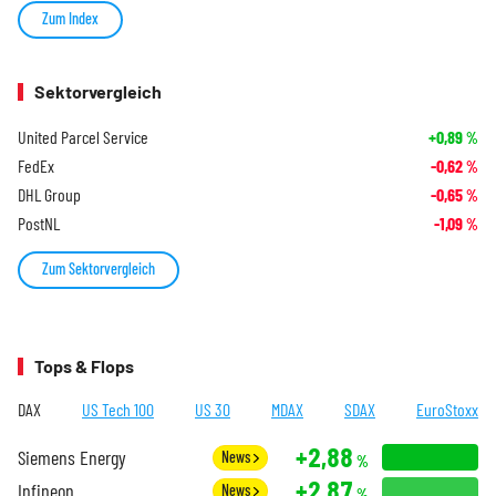
Zum Index
Sektorvergleich
United Parcel Service
+0,89
%
FedEx
-0,62
%
DHL Group
-0,65
%
PostNL
-1,09
%
Zum Sektorvergleich
Tops & Flops
DAX
US Tech 100
US 30
MDAX
SDAX
EuroStoxx
+2,88
Siemens Energy
News
%
+2,87
Infineon
News
%