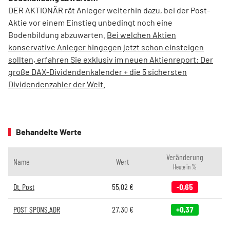
DER AKTIONÄR rät Anleger weiterhin dazu, bei der Post-
Aktie vor einem Einstieg unbedingt noch eine
Bodenbildung abzuwarten.
Bei welchen Aktien
konservative Anleger hingegen jetzt schon einsteigen
sollten, erfahren Sie exklusiv im neuen Aktienreport: Der
große DAX-Dividendenkalender + die 5 sichersten
Dividendenzahler der Welt.
Behandelte Werte
Veränderung
Name
Wert
Heute in %
Dt. Post
55,02
€
-0,65
POST SPONS.ADR
27,30
€
+0,37