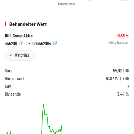
herunterladen.
Behandelter Wert
DHL Group Aktie
-0,65
%
555200
DE0005552004
Börse:
Tradegate
Watchlist
Kurs
55,02
EUR
Börsenwert
61,87 Mrd. EUR
KGV
17
Dividende
3,44 %