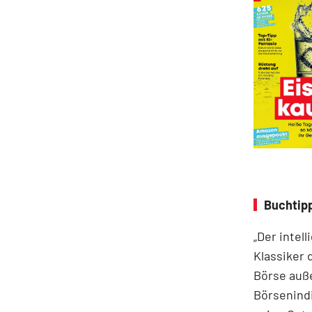
Buchtipp
„Der intel
Klassiker 
Börse auße
Börsenindi