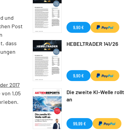
nd und
schen Post
9,90 €
n
t, dass
HEBELTRADER 141/26
öhungen
9,90 €
der 2017
Die zweite KI-Welle rollt
 von 1,05
an
hrieben.
99,99 €