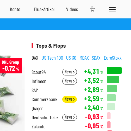
Tops & Flops
DAX
US Tech 100
US 30
MDAX
SDAX
EuroStoxx
DHL Group
-0,72
%
+4,31
Scout24
News
%
+3,52
Infineon
News
%
+2,89
SAP
%
+2,59
Commerzbank
News
%
+2,40
Qiagen
%
-0,93
Deutsche Telekom
News
%
-0,95
Zalando
%