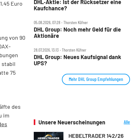
DHL‑Aktie: Ist der Rücksetzer eine
1,45 Euro
Kaufchance?
05.08.2026, 07:28 ‧ Thorsten Küfner
DHL Group: Noch mehr Geld für die
Aktionäre
ung von 90
 DAX-
28.07.2026, 13:13 ‧ Thorsten Küfner
ebungen
DHL Group: Neues Kaufsignal dank
UPS?
stabil
atte 75
Mehr DHL Group Empfehlungen
älfte des
u im
Unsere Neuerscheinungen
Alle
des
Neuerscheinungen
HEBELTRADER 142/26