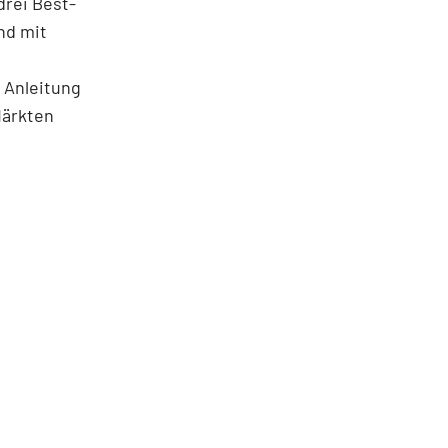
rei Best­
nd mit
 Anleitung
Märkten