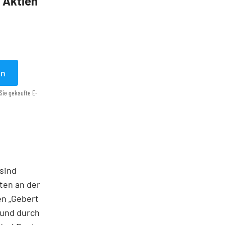
5 Aktien
en
Sie gekaufte E-
 sind
nten an der
en „Gebert
 und durch