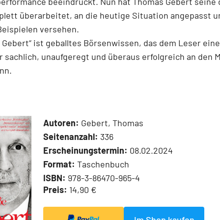
performance beeindruckt. Nun hat Thomas Gebert seine d
plett überarbeitet, an die heutige ­Situation angepasst u
Beispielen ver­sehen.
 Gebert“ ist geballtes Börsenwissen, das dem Leser eine
er sachlich, unaufgeregt und überaus erfolgreich an den 
nn.
Autoren:
Gebert, Thomas
Seitenanzahl:
336
Erscheinungstermin:
08.02.2024
Format:
Taschenbuch
ISBN:
978-3-86470-965-4
Preis:
14,90 €
Im Shop kaufen