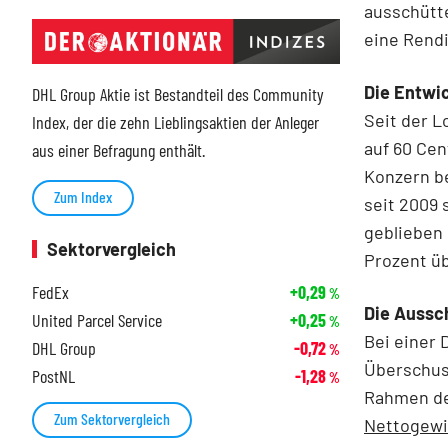
ausschütte
eine Rendi
Die Entwi
DHL Group Aktie ist Bestandteil des Community
Seit der L
Index, der die zehn Lieblingsaktien der Anleger
auf 60 Cen
aus einer Befragung enthält.
Konzern b
Zum Index
seit 2009 
geblieben 
Sektorvergleich
Prozent ü
FedEx
+0,29
%
Die Aussc
United Parcel Service
+0,25
%
Bei einer 
DHL Group
-0,72
%
Überschuss
PostNL
-1,28
%
Rahmen de
Zum Sektorvergleich
Nettogewi