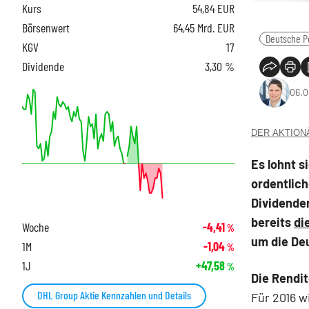
Kurs
54,84
EUR
Börsenwert
64,45 Mrd. EUR
Deutsche P
KGV
17
Dividende
3,30 %
06.0
DER AKTIONÄR
Es lohnt s
ordentlic
Dividende
bereits
di
Woche
-4,41
%
um die De
1M
-1,04
%
1J
+47,58
%
Die Rendi
DHL Group Aktie Kennzahlen und Details
Für 2016 w