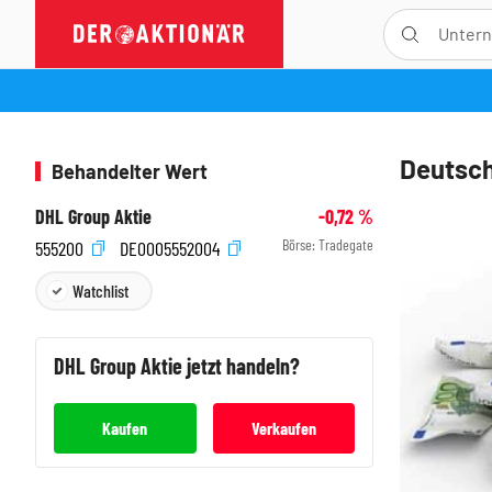
Deutsch
Behandelter Wert
DHL Group Aktie
-0,72
%
Börse:
Tradegate
555200
DE0005552004
Watchlist
DHL Group
Aktie jetzt handeln?
Kaufen
Verkaufen