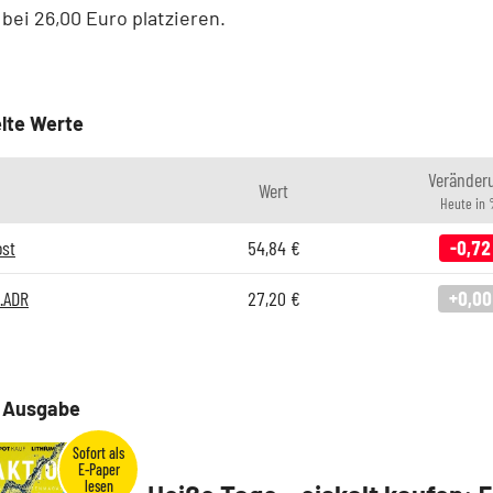
bei 26,00 Euro platzieren.
lte Werte
Veränder
Wert
Heute in
ost
54,84
€
-0,72
.ADR
27,20
€
+0,00
e Ausgabe