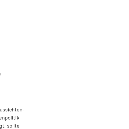
G
Aussichten,
npolitik
t, sollte