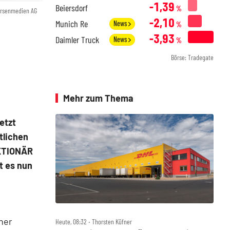
-1,39
Beiersdorf
%
örsenmedien AG
-2,10
Munich Re
News
%
-3,93
Daimler Truck
News
%
Börse: Tradegate
Mehr zum Thema
letzt
tlichen
AKTIONÄR
t es nun
gner
Heute, 08:32 ‧ Thorsten Küfner