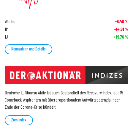
Woche
-6,40
%
1M
-14,81
%
1J
+19,76
%
Kennzahlen und Details
Deutsche Lufthansa Aktie ist auch Bestandteil des
Recovery Index
, der 15
Comeback-Aspiranten mit überproportionalem Aufwärtspotenzial nach
Ende der Corona-Krise bündelt.
Zum Index