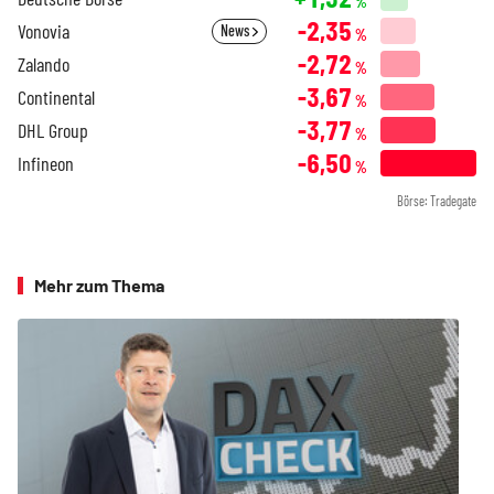
%
-2,35
Vonovia
News
%
-2,72
Zalando
%
-3,67
Continental
%
-3,77
DHL Group
%
-6,50
Infineon
%
Börse: Tradegate
Mehr zum Thema