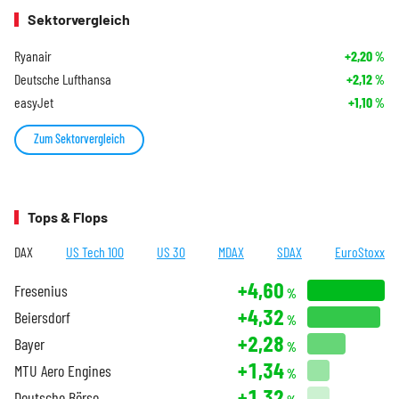
Sektorvergleich
Ryanair
+2,20
%
Deutsche Lufthansa
+2,12
%
easyJet
+1,10
%
Zum Sektorvergleich
Tops & Flops
DAX
US Tech 100
US 30
MDAX
SDAX
EuroStoxx
+4,60
Fresenius
%
+4,32
Beiersdorf
%
+2,28
Bayer
%
+1,34
MTU Aero Engines
%
+1,32
Deutsche Börse