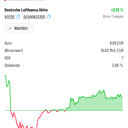
Deutsche Lufthansa Aktie
+2,12
%
823212
DE0008232125
Börse:
Tradegate
Watchlist
Kurs
8,69
EUR
Börsenwert
10,83 Mrd. EUR
KGV
7
Dividende
3,66 %