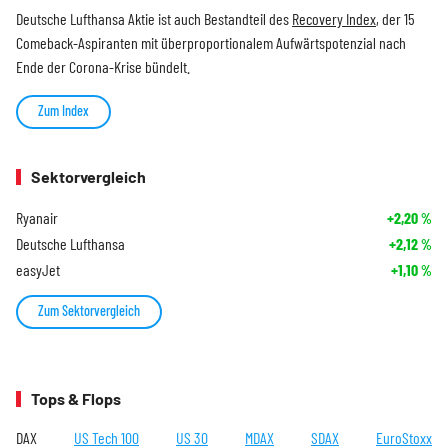
Deutsche Lufthansa Aktie ist auch Bestandteil des
Recovery Index
, der 15
Comeback-Aspiranten mit überproportionalem Aufwärtspotenzial nach
Ende der Corona-Krise bündelt.
Zum Index
Sektorvergleich
Ryanair
+2,20
%
Deutsche Lufthansa
+2,12
%
easyJet
+1,10
%
Zum Sektorvergleich
Tops & Flops
DAX
US Tech 100
US 30
MDAX
SDAX
EuroStoxx