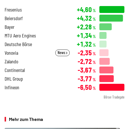
+4,60
Fresenius
%
+4,32
Beiersdorf
%
+2,28
Bayer
%
+1,34
MTU Aero Engines
%
+1,32
Deutsche Börse
%
-2,35
Vonovia
News
%
-2,72
Zalando
%
-3,67
Continental
%
-3,77
DHL Group
%
-6,50
Infineon
%
Börse: Tradegate
Mehr zum Thema