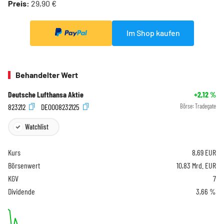
Preis:
29,90 €
Im Shop kaufen
Behandelter Wert
Deutsche Lufthansa Aktie
+2,12
%
823212
DE0008232125
Börse:
Tradegate
Watchlist
Kurs
8,69
EUR
Börsenwert
10,83 Mrd. EUR
KGV
7
Dividende
3,66 %