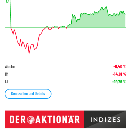
Woche
-6,40
%
1M
-14,81
%
1J
+19,76
%
Kennzahlen und Details