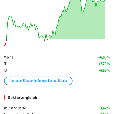
Woche
+4,65
%
1M
+5,70
%
1J
+7,58
%
Deutsche Börse Aktie Kennzahlen und Details
Sektorvergleich
Deutsche Börse
+1,74
%