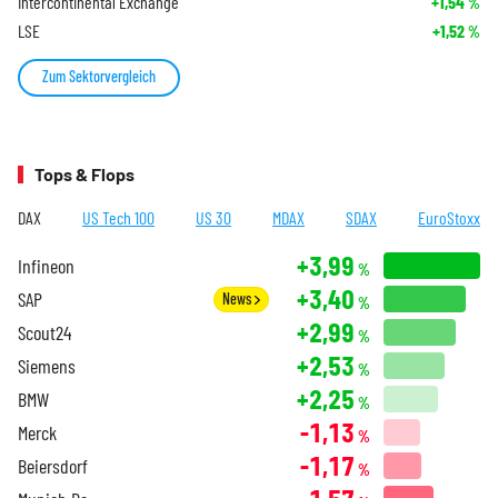
Intercontinental Exchange
+1,54
%
LSE
+1,52
%
Zum Sektorvergleich
Tops & Flops
DAX
US Tech 100
US 30
MDAX
SDAX
EuroStoxx
+3,99
Infineon
%
+3,40
SAP
News
%
+2,99
Scout24
%
+2,53
Siemens
%
+2,25
BMW
%
-1,13
Merck
%
-1,17
Beiersdorf
%