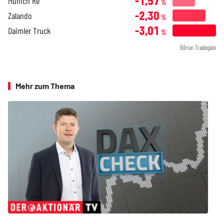
-1,57
Munich Re
%
-2,30
Zalando
%
-3,01
Daimler Truck
%
Börse: Tradegate
Mehr zum Thema