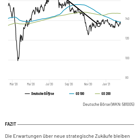
140
120
100
80
Mär '20
Mai '20
Jul '20
Sep '20
Nov '20
Jan '21
Deutsche BÃ¶rse
GD 100
GD 200
Deutsche Börse
(WKN: 581005)
Die Erwartungen über neue strategische Zukäufe bleiben