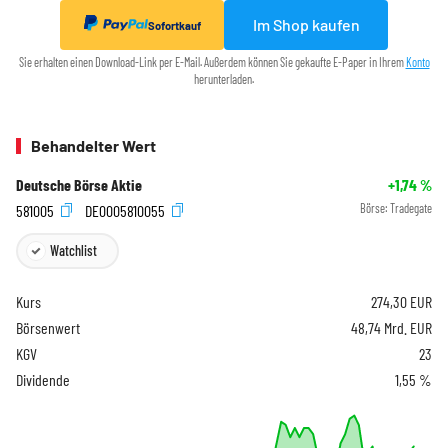
Im Shop kaufen
Sofortkauf
Sie erhalten einen Download-Link per E-Mail. Außerdem können Sie gekaufte E-Paper in Ihrem
Konto
herunterladen.
Behandelter Wert
Deutsche Börse Aktie
+1,74
%
581005
DE0005810055
Börse:
Tradegate
Watchlist
Kurs
274,30
EUR
Börsenwert
48,74 Mrd. EUR
KGV
23
Dividende
1,55 %