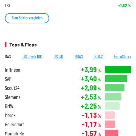
LSE
+1,52
%
Zum Sektorvergleich
Tops & Flops
DAX
US Tech 100
US 30
MDAX
SDAX
EuroStoxx
+3,99
Infineon
%
+3,40
SAP
%
+2,99
Scout24
%
+2,53
Siemens
%
+2,25
BMW
%
-1,13
Merck
%
-1,17
Beiersdorf
%
-1,57
Munich Re
%