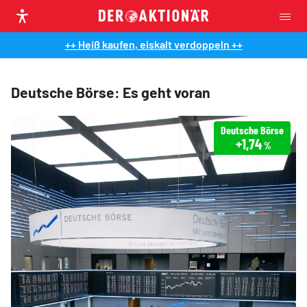
++ Heiß kaufen, eiskalt verdoppeln ++
Deutsche Börse: Es geht voran
Deutsche Börse
+1,74
%