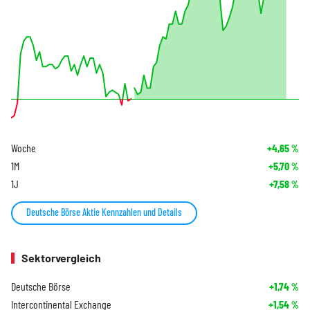
Woche
+4,65
%
1M
+5,70
%
1J
+7,58
%
Deutsche Börse Aktie Kennzahlen und Details
Sektorvergleich
Deutsche Börse
+1,74
%
Intercontinental Exchange
+1,54
%