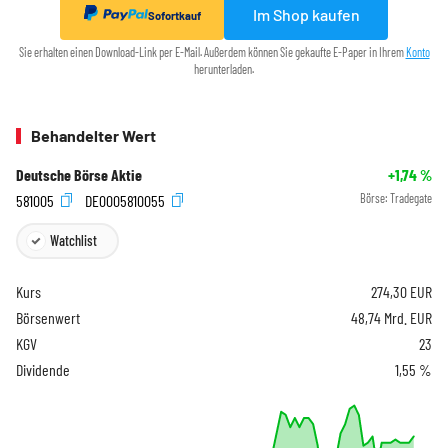
Im Shop kaufen
Sofortkauf
Sie erhalten einen Download-Link per E-Mail. Außerdem können Sie gekaufte E-Paper in Ihrem
Konto
herunterladen.
Behandelter Wert
Deutsche Börse Aktie
+1,74
%
581005
DE0005810055
Börse:
Tradegate
Watchlist
Kurs
274,30
EUR
Börsenwert
48,74 Mrd. EUR
KGV
23
Dividende
1,55 %