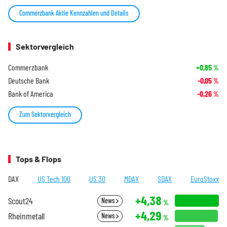
Commerzbank Aktie Kennzahlen und Details
Sektorvergleich
Commerzbank
+0,85
%
Deutsche Bank
-0,05
%
Bank of America
-0,26
%
Zum Sektorvergleich
Tops & Flops
DAX
US Tech 100
US 30
MDAX
SDAX
EuroStoxx
+4,38
Scout24
News
%
+4,29
Rheinmetall
News
%