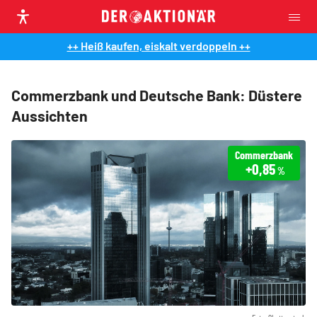
++ Heiß kaufen, eiskalt verdoppeln ++
Commerzbank und Deutsche Bank: Düstere
Aussichten
Commerzbank
+0,85
%