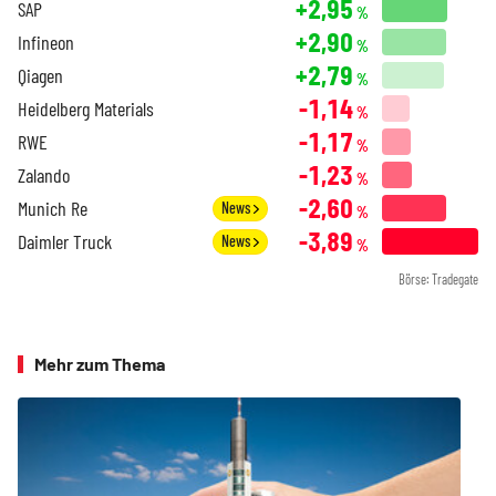
+2,95
SAP
%
+2,90
Infineon
%
+2,79
Qiagen
%
-1,14
Heidelberg Materials
%
-1,17
RWE
%
-1,23
Zalando
%
-2,60
Munich Re
News
%
-3,89
Daimler Truck
News
%
Börse: Tradegate
Mehr zum Thema