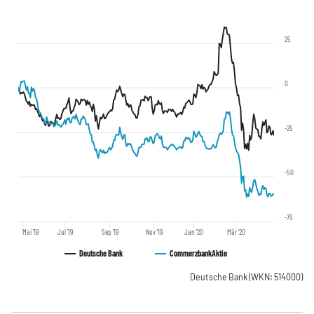
25
0
-25
-50
-75
Mai '19
Jul '19
Sep '19
Nov '19
Jan '20
Mär '20
Deutsche Bank
Commerzbank
Aktie
Deutsche Bank
(WKN: 514000)