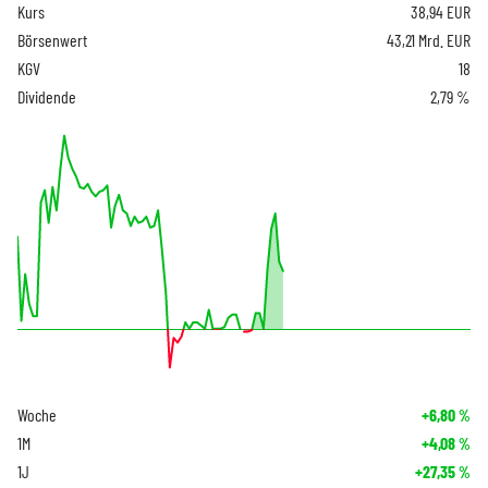
Kurs
38,94
EUR
Börsenwert
43,21 Mrd. EUR
KGV
18
Dividende
2,79 %
Woche
+6,80
%
1M
+4,08
%
1J
+27,35
%