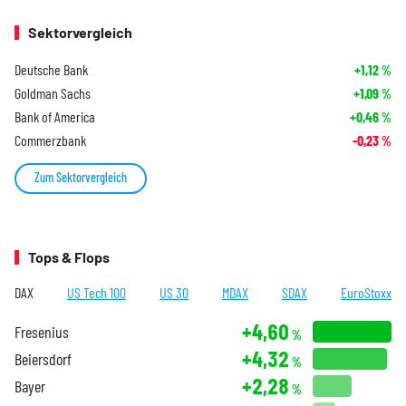
Sektorvergleich
Deutsche Bank
+1,12
%
Goldman Sachs
+1,09
%
Bank of America
+0,46
%
Commerzbank
-0,23
%
Zum Sektorvergleich
Tops & Flops
DAX
US Tech 100
US 30
MDAX
SDAX
EuroStoxx
+4,60
Fresenius
%
+4,32
Beiersdorf
%
+2,28
Bayer
%