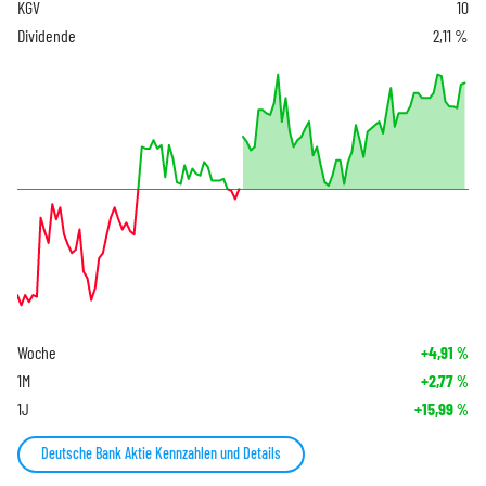
KGV
10
Dividende
2,11 %
Woche
+4,91
%
1M
+2,77
%
1J
+15,99
%
Deutsche Bank Aktie Kennzahlen und Details