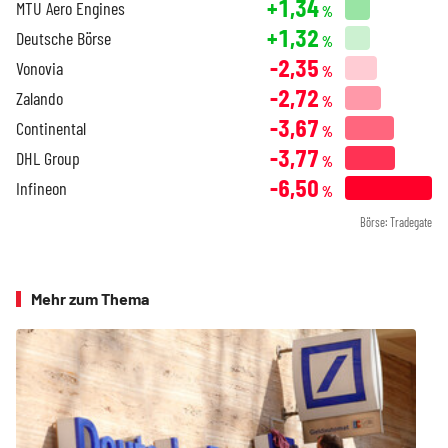
+1,34
MTU Aero Engines
%
+1,32
Deutsche Börse
%
-2,35
Vonovia
%
-2,72
Zalando
%
-3,67
Continental
%
-3,77
DHL Group
%
-6,50
Infineon
%
Börse: Tradegate
Mehr zum Thema