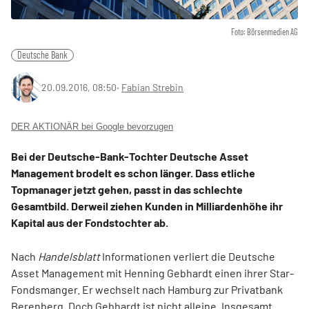
Foto: Börsenmedien AG
Deutsche Bank
20.09.2016, 08:50
‧
Fabian Strebin
DER AKTIONÄR bei Google bevorzugen
Bei der Deutsche-Bank-Tochter Deutsche Asset
Management brodelt es schon länger. Dass etliche
Topmanager jetzt gehen, passt in das schlechte
Gesamtbild. Derweil ziehen Kunden in Milliardenhöhe ihr
Kapital aus der Fondstochter ab.
Nach
Handelsblatt
Informationen verliert die Deutsche
Asset Management mit Henning Gebhardt einen ihrer Star-
Fondsmanger. Er wechselt nach Hamburg zur Privatbank
Berenberg. Doch Gebhardt ist nicht alleine. Insgesamt