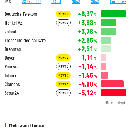
DAX
US Tech 100
US 30
MDAX
SDAX
EuroStoxx
+6,37
Deutsche Telekom
News
%
+3,88
Henkel Vz.
News
%
+3,78
Zalando
%
+2,66
Fresenius Medical Care
%
+2,51
Brenntag
%
-1,11
Bayer
News
%
-1,14
Vonovia
News
%
-1,46
Infineon
News
%
-4,60
Siemens
News
%
-5,12
Scout24
News
%
Börse: Tradegate
Mehr zum Thema