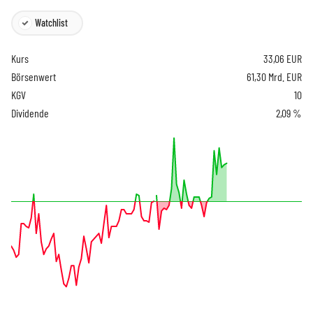
Watchlist
Kurs
33,06
EUR
Börsenwert
61,30 Mrd. EUR
KGV
10
Dividende
2,09 %