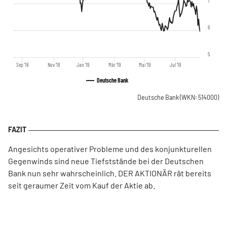
7
6
5
Sep '18
Nov '18
Jan '19
Mär '19
Mai '19
Jul '19
Deutsche Bank
Deutsche Bank
(WKN: 514000)
Angesichts operativer Probleme und des konjunkturellen
Gegenwinds sind neue Tiefststände bei der Deutschen
Bank nun sehr wahrscheinlich. DER AKTIONÄR rät bereits
seit geraumer Zeit vom Kauf der Aktie ab.