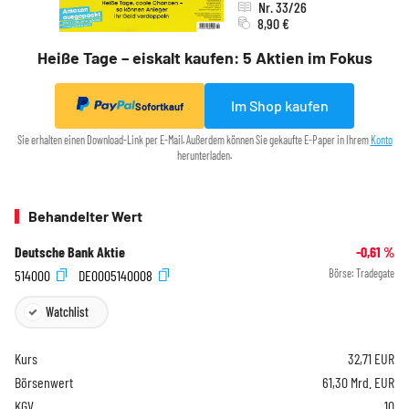
Nr. 33/26
8,90 €
Heiße Tage – eiskalt kaufen: 5 Aktien im Fokus
Im Shop kaufen
Sofortkauf
Sie erhalten einen Download-Link per E-Mail. Außerdem können Sie gekaufte E-Paper in Ihrem
Konto
herunterladen.
Behandelter Wert
Deutsche Bank Aktie
-0,61
%
514000
DE0005140008
Börse:
Tradegate
Watchlist
Kurs
32,71
EUR
Börsenwert
61,30 Mrd. EUR
KGV
10