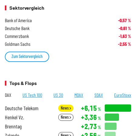
Sektorvergleich
Bank of America
-0,57
%
Deutsche Bank
-0,61
%
Commerzbank
-1,63
%
Goldman Sachs
-2,55
%
Zum Sektorvergleich
Tops & Flops
DAX
US Tech 100
US 30
MDAX
SDAX
EuroStoxx
+6,15
Deutsche Telekom
News
%
+3,36
Henkel Vz.
News
%
+2,73
Brenntag
%
+2,56
Zalando
News