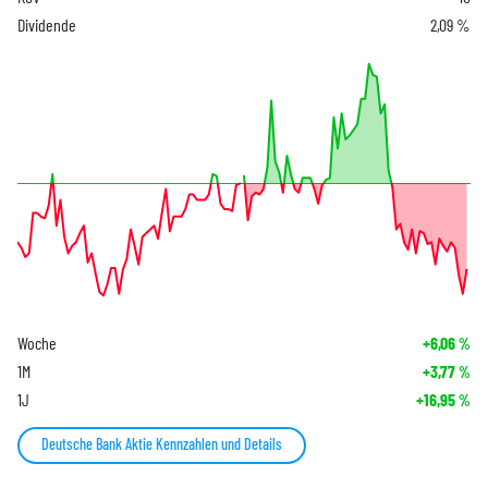
Dividende
2,09 %
Woche
+6,06
%
1M
+3,77
%
1J
+16,95
%
Deutsche Bank Aktie Kennzahlen und Details