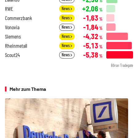
%
+2,06
RWE
News
%
-1,63
Commerzbank
News
%
-1,84
Vonovia
News
%
-4,32
Siemens
News
%
-5,13
Rheinmetall
News
%
-5,38
Scout24
News
%
Börse: Tradegate
Mehr zum Thema