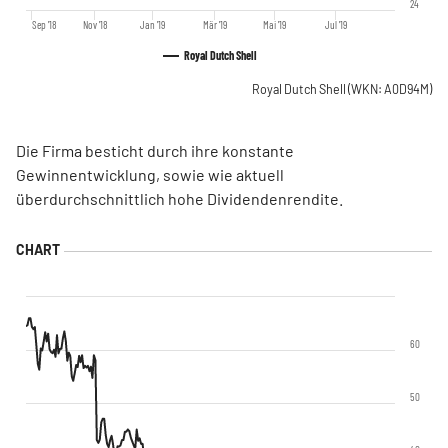
24
Sep '18
Nov '18
Jan '19
Mär '19
Mai '19
Jul '19
Royal Dutch Shell
Royal Dutch Shell
(WKN: A0D94M)
Die Firma besticht durch ihre konstante
Gewinnentwicklung, sowie wie aktuell
überdurchschnittlich hohe Dividendenrendite.
60
50