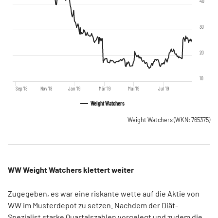
40
30
20
10
Sep '18
Nov '18
Jan '19
Mär '19
Mai '19
Jul '19
Weight Watchers
Weight Watchers
(WKN: 765375)
WW Weight Watchers klettert weiter
Zugegeben, es war eine riskante wette auf die Aktie von
WW im Musterdepot zu setzen. Nachdem der Diät-
Spezialist starke Quartalszahlen vorgelegt und zudem die