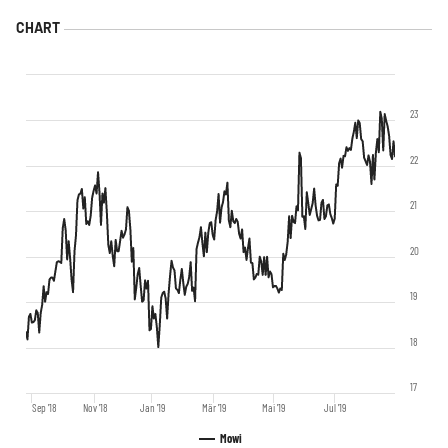
23
22
21
20
19
18
17
Sep '18
Nov '18
Jan '19
Mär '19
Mai '19
Jul '19
Mowi