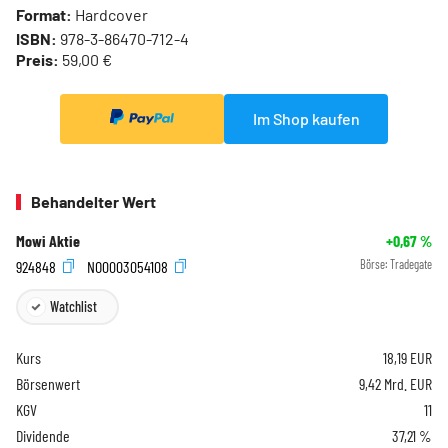
Format:
Hardcover
ISBN:
978-3-86470-712-4
Preis:
59,00 €
Im Shop kaufen
Behandelter Wert
Mowi Aktie
+0,67
%
924848
NO0003054108
Börse:
Tradegate
Watchlist
Kurs
18,19
EUR
Börsenwert
9,42 Mrd. EUR
KGV
11
Dividende
37,21 %