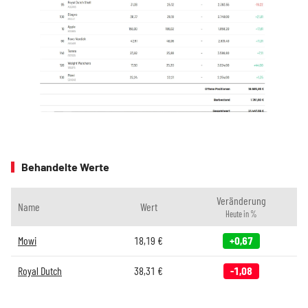
Behandelte Werte
Veränderung
Name
Wert
Heute in %
Mowi
18,19
€
+0,67
Royal Dutch
38,31
€
-1,08