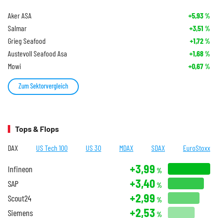
Aker ASA
+5,93
%
Salmar
+3,51
%
Grieg Seafood
+1,72
%
Austevoll Seafood Asa
+1,68
%
Mowi
+0,67
%
Zum Sektorvergleich
Tops & Flops
DAX
US Tech 100
US 30
MDAX
SDAX
EuroStoxx
+3,99
Infineon
%
+3,40
SAP
%
+2,99
Scout24
%
+2,53
Siemens
%