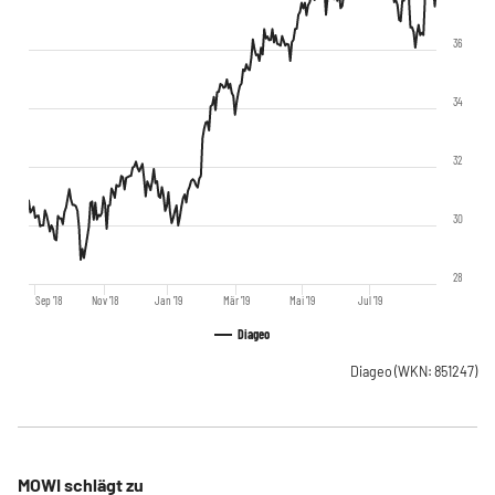
36
34
32
30
28
Sep '18
Nov '18
Jan '19
Mär '19
Mai '19
Jul '19
Diageo
Diageo
(WKN: 851247)
MOWI schlägt zu