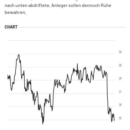
nach unten abdriftete. Anleger sollen dennoch Ruhe
bewahren.
30
29
28
27
26
25