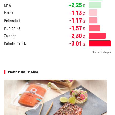
+2,25
BMW
%
-1,13
Merck
%
-1,17
Beiersdorf
%
-1,57
Munich Re
%
-2,30
Zalando
%
-3,01
Daimler Truck
%
Börse: Tradegate
Mehr zum Thema