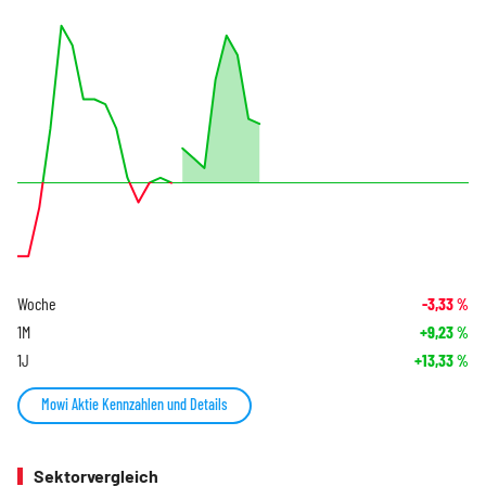
Woche
-3,33
%
1M
+9,23
%
1J
+13,33
%
Mowi Aktie Kennzahlen und Details
Sektorvergleich