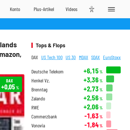
hlands
Tops & Flops
Amazon,
DAX
US Tech 100
US 30
MDAX
SDAX
EuroStoxx
+6,15
Deutsche Telekom
%
+3,36
Henkel Vz.
DAX
%
+0,05
+2,73
%
Brenntag
%
+2,56
Zalando
%
+2,06
RWE
%
-1,63
Commerzbank
%
-1,84
Vonovia
%