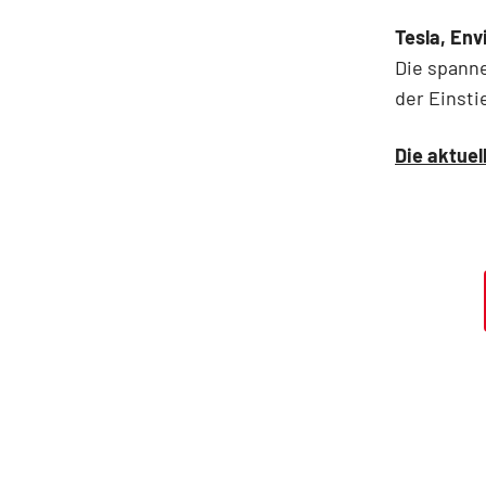
Tesla, En
Die spanne
der Einsti
Die aktuel