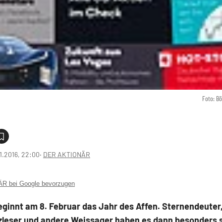
Foto: B
1.2016, 22:00
‧
DER AKTIONÄR
 bei Google bevorzugen
eginnt am 8. Februar das Jahr des Affen. Sternendeuter
zleser und andere Weissager haben es dann besonders 