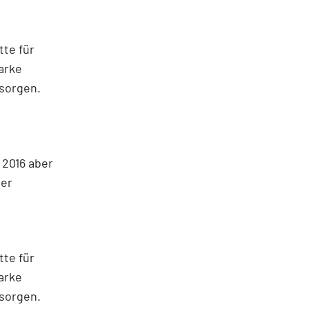
te für
arke
sorgen.
 2016 aber
ger
te für
arke
sorgen.