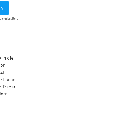
en
Sie gekaufte E-
 in die
ton
sch
aktische
 Trader,
dern