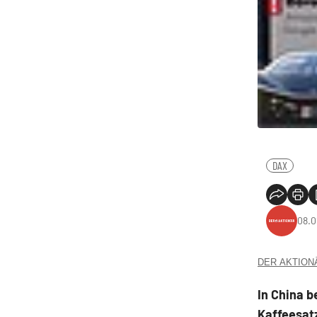
DAX
08.0
DER AKTIONÄR
In China b
Kaffeesat