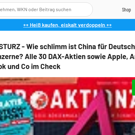
++ Heiß kaufen, eiskalt verdoppeln ++
TURZ - Wie schlimm ist China für Deutsc
zerne? Alle 30 DAX-Aktien sowie Apple, 
k und Co im Check