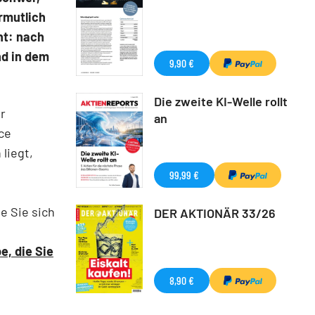
ermutlich
ht: nach
nd in dem
9,90 €
Die zweite KI-Welle rollt
er
an
ce
liegt,
99,99 €
e Sie sich
DER AKTIONÄR 33/26
e, die Sie
8,90 €