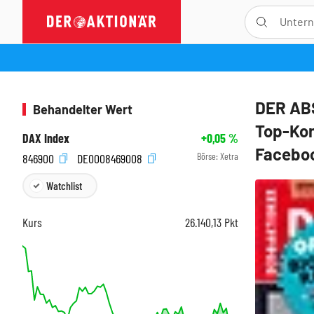
DER ABS
Behandelter Wert
Top-Kon
DAX Index
+0,05
%
Faceboo
Börse:
Xetra
846900
DE0008469008
Watchlist
Kurs
26.140,13
Pkt