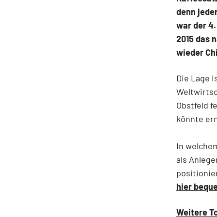
denn jeder
war der 4.
2015 das n
wieder Chi
Die Lage i
Weltwirtsc
Obstfeld f
könnte er
In welchem
als Anlege
positionie
hier bequ
Weitere T