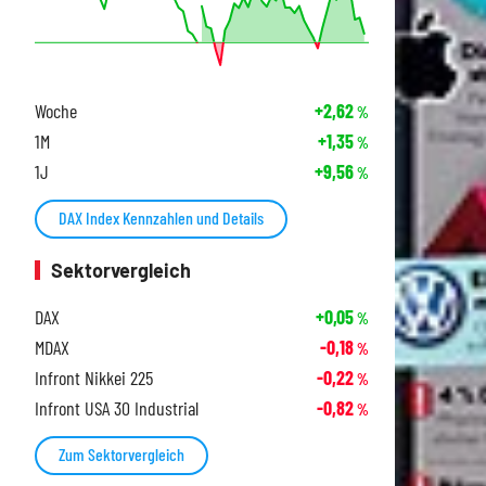
Woche
+2,62
%
1M
+1,35
%
1J
+9,56
%
DAX Index Kennzahlen und Details
Sektorvergleich
DAX
+0,05
%
MDAX
-0,18
%
Infront Nikkei 225
-0,22
%
Infront USA 30 Industrial
-0,82
%
Zum Sektorvergleich