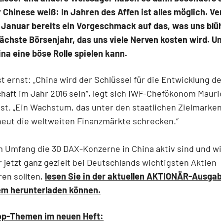
 Chinese weiß: In Jahren des Affen ist alles möglich. V
 Januar bereits ein Vorgeschmack auf das, was uns blü
ächste Börsenjahr, das uns viele Nerven kosten wird. U
na eine böse Rolle spielen kann.
st ernst: „China wird der Schlüssel für die Entwicklung d
haft im Jahr 2016 sein“, legt sich IWF-Chefökonom Mauri
est. „Ein Wachstum, das unter den staatlichen Zielmarken 
neut die weltweiten Finanzmärkte schrecken.“
 Umfang die 30 DAX-Konzerne in China aktiv sind und wi
r jetzt ganz gezielt bei Deutschlands wichtigsten Aktien
ren sollten,
lesen Sie in der aktuellen AKTIONÄR-Ausgab
em herunterladen können.
op-Themen im neuen Heft: