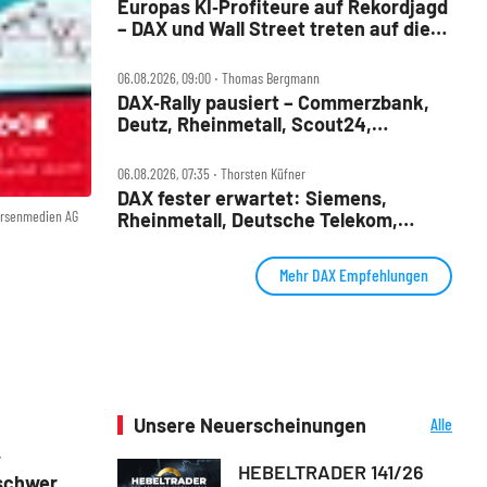
Europas KI‑Profiteure auf Rekordjagd
– DAX und Wall Street treten auf die
Bremse
06.08.2026, 09:00 ‧ Thomas Bergmann
DAX‑Rally pausiert – Commerzbank,
Deutz, Rheinmetall, Scout24,
Siemens, SUSS, United Internet im
Check
06.08.2026, 07:35 ‧ Thorsten Küfner
DAX fester erwartet: Siemens,
örsenmedien AG
Rheinmetall, Deutsche Telekom,
Merck und Commerzbank im Fokus
Mehr DAX Empfehlungen
Unsere Neuerscheinungen
Alle
Neuerscheinungen
,
HEBELTRADER 141/26
schwer,