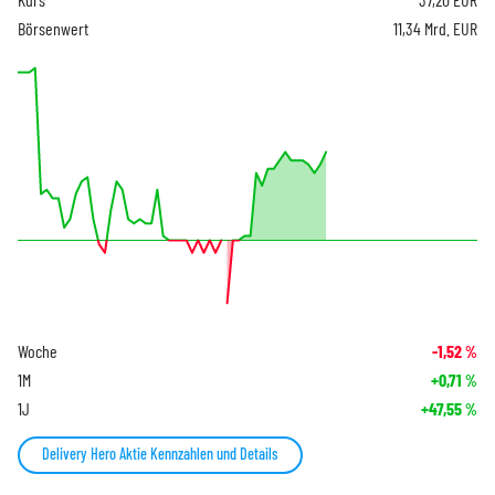
Börsenwert
11,34 Mrd. EUR
Woche
-1,52
%
1M
+0,71
%
1J
+47,55
%
Delivery Hero Aktie Kennzahlen und Details