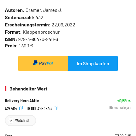
Autoren:
Cramer, James J.
Seitenanzahl:
432
Erscheinungstermin:
22.09.2022
Format:
Klappenbroschur
ISBN:
978-3-86470-846-6
Preis:
17,00 €
Im Shop kaufen
Behandelter Wert
Delivery Hero Aktie
+0,59
%
A2E4K4
DE000A2E4K43
Börse:
Tradegate
Watchlist
Kurs
37,20
EUR