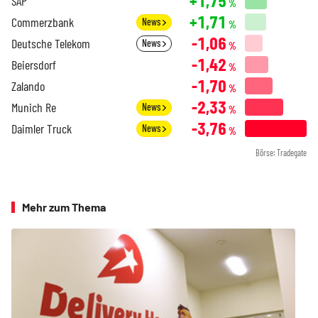
+1,75
SAP
%
+1,71
Commerzbank
News
%
-1,06
Deutsche Telekom
News
%
-1,42
Beiersdorf
%
-1,70
Zalando
%
-2,33
Munich Re
News
%
-3,76
Daimler Truck
News
%
Börse: Tradegate
Mehr zum Thema