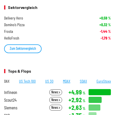
Sektorvergleich
Delivery Hero
+0,59
%
Domino’s Pizza
+0,32
%
Frosta
-1,44
%
HelloFresh
-1,79
%
Zum Sektorvergleich
Tops & Flops
DAX
US Tech 100
US 30
MDAX
SDAX
EuroStoxx
+4,99
Infineon
News
%
+2,92
Scout24
News
%
+2,63
Siemens
News
%