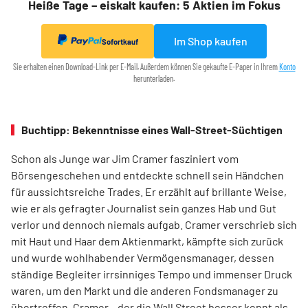
Heiße Tage – eiskalt kaufen: 5 Aktien im Fokus
Im Shop kaufen
Sofortkauf
Sie erhalten einen Download-Link per E-Mail. Außerdem können Sie gekaufte E-Paper in Ihrem
Konto
herunterladen.
Buchtipp: Bekenntnisse eines Wall-Street-Süchtigen
Schon als Junge war Jim Cramer fasziniert vom
Börsengeschehen und entdeckte schnell sein Händchen
für aussichtsreiche Trades. Er erzählt auf brillante Weise,
wie er als gefragter Journalist sein ganzes Hab und Gut
verlor und dennoch niemals aufgab. Cramer verschrieb sich
mit Haut und Haar dem Aktienmarkt, kämpfte sich zurück
und wurde wohlhabender Vermögensmanager, dessen
ständige Begleiter irrsinniges Tempo und immenser Druck
waren, um den Markt und die anderen Fondsmanager zu
übertreffen. Cramer – der die Wall Street besser kennt als