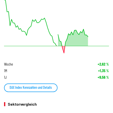
Woche
+2,62
%
1M
+1,35
%
1J
+9,56
%
DAX Index Kennzahlen und Details
Sektorvergleich