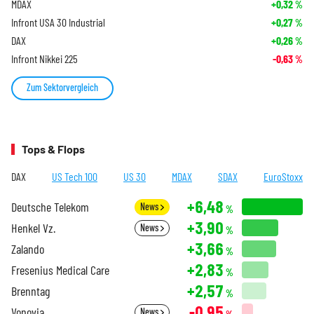
MDAX
+0,32
%
Infront USA 30 Industrial
+0,27
%
DAX
+0,26
%
Infront Nikkei 225
-0,63
%
Zum Sektorvergleich
Tops & Flops
DAX
US Tech 100
US 30
MDAX
SDAX
EuroStoxx
+6,48
Deutsche Telekom
News
%
+3,90
Henkel Vz.
News
%
+3,66
Zalando
%
+2,83
Fresenius Medical Care
%
+2,57
Brenntag
%
-0,95
Vonovia
News