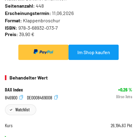
Seitenanzahl:
448
Erscheinungstermin:
11.06.2026
Format:
Klappenbroschur
ISBN:
978-3-68932-073-7
Preis:
39,90 €
Im Shop kaufen
Behandelter Wert
DAX Index
+0,26
%
846900
DE0008469008
Börse:
Xetra
Watchlist
Kurs
26.194,83
Pkt