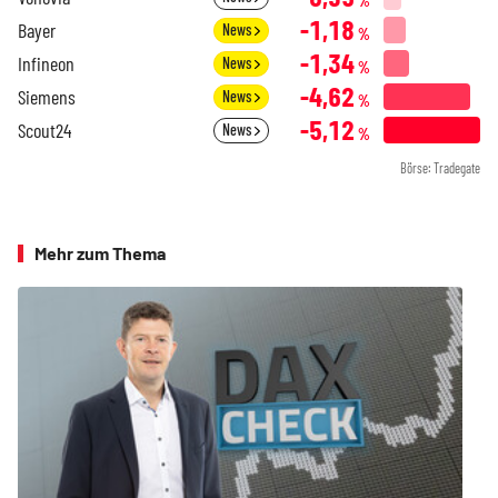
%
-1,18
Bayer
News
%
-1,34
Infineon
News
%
-4,62
Siemens
News
%
-5,12
Scout24
News
%
Börse: Tradegate
Mehr zum Thema