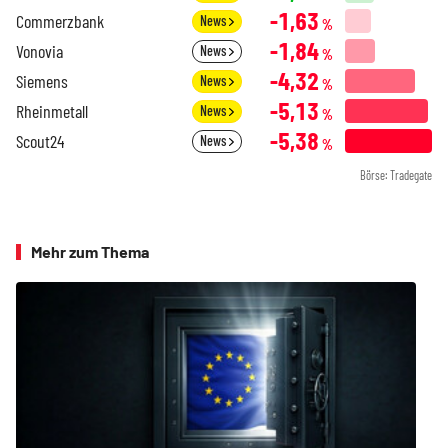
-1,63
Commerzbank
News
%
-1,84
Vonovia
News
%
-4,32
Siemens
News
%
-5,13
Rheinmetall
News
%
-5,38
Scout24
News
%
Börse: Tradegate
Mehr zum Thema