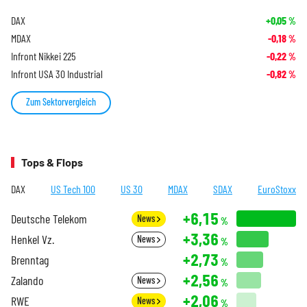
DAX
+0,05
%
MDAX
-0,18
%
Infront Nikkei 225
-0,22
%
Infront USA 30 Industrial
-0,82
%
Zum Sektorvergleich
Tops & Flops
DAX
US Tech 100
US 30
MDAX
SDAX
EuroStoxx
+6,15
Deutsche Telekom
News
%
+3,36
Henkel Vz.
News
%
+2,73
Brenntag
%
+2,56
Zalando
News
%
+2,06
RWE
News
%