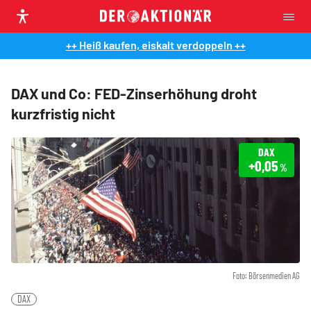
++ Heiß kaufen, eiskalt verdoppeln ++
DAX und Co: FED-Zinserhöhung droht
kurzfristig nicht
DAX
+0,05
%
Foto: Börsenmedien AG
DAX