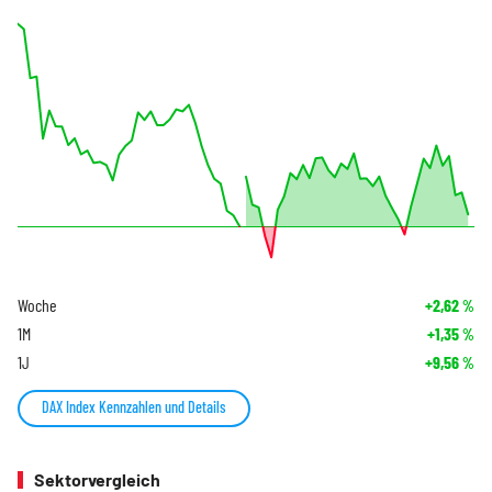
Woche
+2,62
%
1M
+1,35
%
1J
+9,56
%
DAX Index Kennzahlen und Details
Sektorvergleich