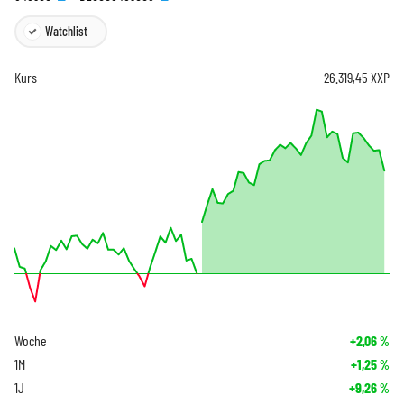
Watchlist
Kurs
26.319,45
XXP
Woche
+2,06
%
1M
+1,25
%
1J
+9,26
%