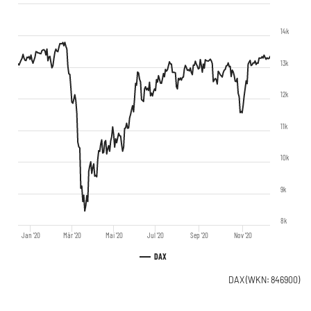
14k
13k
12k
11k
10k
9k
8k
Jan '20
Mär '20
Mai '20
Jul '20
Sep '20
Nov '20
DAX
DAX
(WKN: 846900)