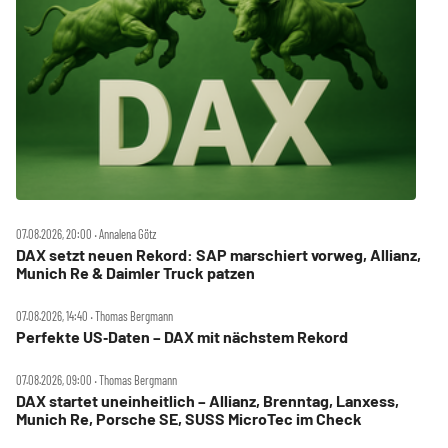
07.08.2026, 20:00 ‧ Annalena Götz
DAX setzt neuen Rekord: SAP marschiert vorweg, Allianz,
Munich Re & Daimler Truck patzen
07.08.2026, 14:40 ‧ Thomas Bergmann
Perfekte US‑Daten – DAX mit nächstem Rekord
07.08.2026, 09:00 ‧ Thomas Bergmann
DAX startet uneinheitlich – Allianz, Brenntag, Lanxess,
Munich Re, Porsche SE, SUSS MicroTec im Check