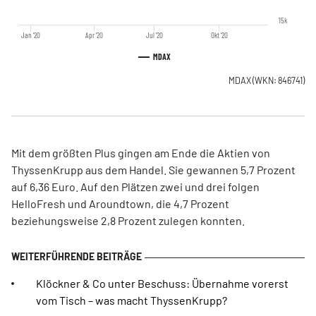
15k
Jan '20
Apr '20
Jul '20
Okt '20
MDAX
MDAX
(WKN: 846741)
Mit dem größten Plus gingen am Ende die Aktien von
ThyssenKrupp aus dem Handel. Sie gewannen 5,7 Prozent
auf 6,36 Euro. Auf den Plätzen zwei und drei folgen
HelloFresh und Aroundtown, die 4,7 Prozent
beziehungsweise 2,8 Prozent zulegen konnten.
Klöckner & Co unter Beschuss: Übernahme vorerst
vom Tisch – was macht ThyssenKrupp?