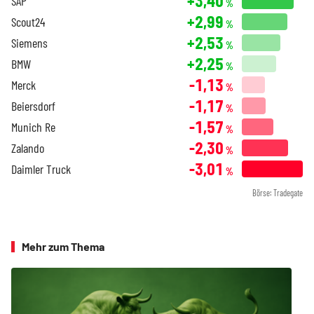
+3,40
SAP
%
+2,99
Scout24
%
+2,53
Siemens
%
+2,25
BMW
%
-1,13
Merck
%
-1,17
Beiersdorf
%
-1,57
Munich Re
%
-2,30
Zalando
%
-3,01
Daimler Truck
%
Börse: Tradegate
Mehr zum Thema