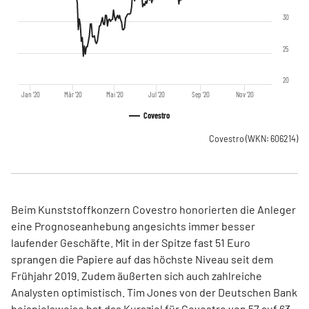
30
25
20
Jan '20
Mär '20
Mai '20
Jul '20
Sep '20
Nov '20
Covestro
Covestro
(WKN: 606214)
Beim Kunststoffkonzern Covestro honorierten die Anleger
eine Prognoseanhebung angesichts immer besser
laufender Geschäfte. Mit in der Spitze fast 51 Euro
sprangen die Papiere auf das höchste Niveau seit dem
Frühjahr 2019. Zudem äußerten sich auch zahlreiche
Analysten optimistisch. Tim Jones von der Deutschen Bank
beispielsweise hat das Kursziel für Covestro von 57 auf 63