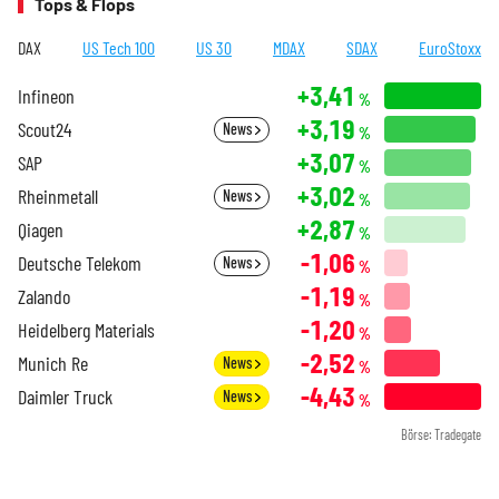
Tops & Flops
DAX
US Tech 100
US 30
MDAX
SDAX
EuroStoxx
+3,41
Infineon
%
+3,19
Scout24
News
%
+3,07
SAP
%
+3,02
Rheinmetall
News
%
+2,87
Qiagen
%
-1,06
Deutsche Telekom
News
%
-1,19
Zalando
%
-1,20
Heidelberg Materials
%
-2,52
Munich Re
News
%
-4,43
Daimler Truck
News
%
Börse: Tradegate