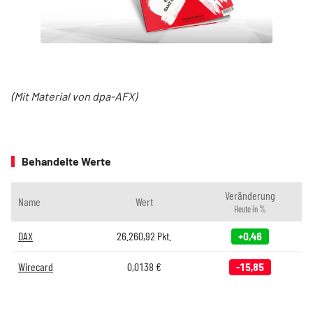
(Mit Material von dpa-AFX)
Behandelte Werte
Veränderung
Name
Wert
Heute in %
DAX
26.260,92
Pkt.
+0,46
Wirecard
0,0138
€
-15,85