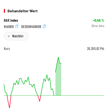
Behandelter Wert
DAX Index
+0,46
%
846900
DE0008469008
Börse:
Xetra
Watchlist
Kurs
26.260,92
Pkt