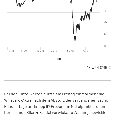
11k
10k
9k
8k
Jul '19
Sep '19
Nov '19
Jan '20
Mär '20
Mai '20
DAX
DAX
(WKN: 846900)
Bei den Einzelwerten dürfte am Freitag einmal mehr die
Wirecard-Aktie nach dem Absturz der vergangenen sechs
Handelstage um knapp 97 Prozent im Mittelpunkt stehen.
Der in einen Bilanzskandal verwickelte Zahlungsabwickler