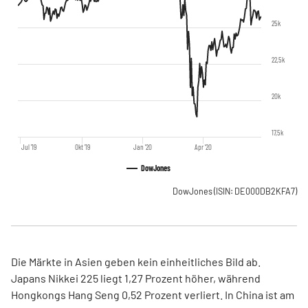
25k
22,5k
20k
17,5k
Jul '19
Okt '19
Jan '20
Apr '20
DowJones
DowJones
(ISIN: DE000DB2KFA7)
Die Märkte in Asien geben kein einheitliches Bild ab.
Japans Nikkei 225 liegt 1,27 Prozent höher, während
Hongkongs Hang Seng 0,52 Prozent verliert. In China ist am