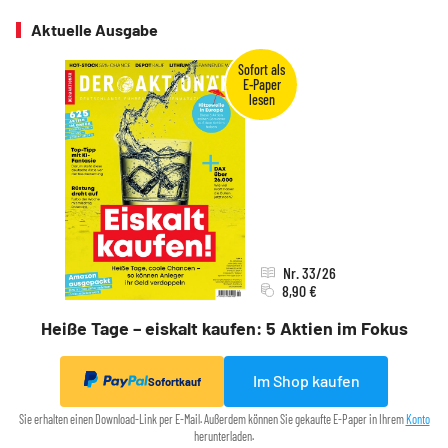
Aktuelle Ausgabe
Nr. 33/26
8,90 €
Heiße Tage – eiskalt kaufen: 5 Aktien im Fokus
Im Shop kaufen
Sofortkauf
Sie erhalten einen Download-Link per E-Mail. Außerdem können Sie gekaufte E-Paper in Ihrem
Konto
herunterladen.