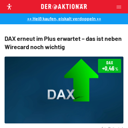
++ Heiß kaufen, eiskalt verdoppeln ++
DAX erneut im Plus erwartet – das ist neben
Wirecard noch wichtig
DAX
+0,46
%