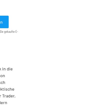
en
Sie gekaufte E-
 in die
ton
sch
aktische
 Trader,
dern