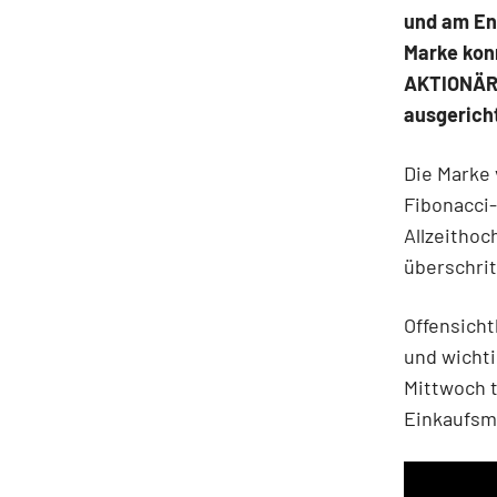
und am End
Marke kon
AKTIONÄR b
ausgericht
Die Marke 
Fibonacci
Allzeithoc
überschrit
Offensicht
und wichti
Mittwoch t
Einkaufsm