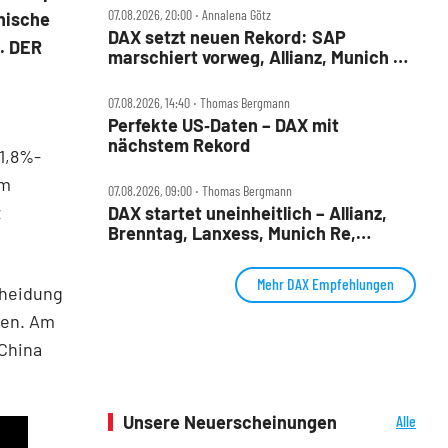
07.08.2026, 20:00 ‧ Annalena Götz
hnische
DAX setzt neuen Rekord: SAP
. DER
marschiert vorweg, Allianz, Munich Re
& Daimler Truck patzen
07.08.2026, 14:40 ‧ Thomas Bergmann
Perfekte US‑Daten – DAX mit
nächstem Rekord
61,8%-
em
07.08.2026, 09:00 ‧ Thomas Bergmann
z
DAX startet uneinheitlich – Allianz,
Brenntag, Lanxess, Munich Re,
Porsche SE, SUSS MicroTec im Check
Mehr DAX Empfehlungen
cheidung
nen. Am
 China
Unsere Neuerscheinungen
Alle
Neuerscheinungen