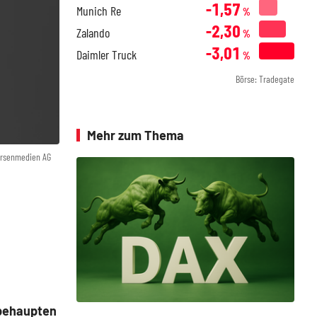
-1,57
Munich Re
%
-2,30
Zalando
%
-3,01
Daimler Truck
%
Börse: Tradegate
Mehr zum Thema
örsenmedien AG
 behaupten