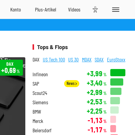
Tops & Flops
DAX
US Tech 100
US 30
MDAX
SDAX
EuroStoxx
DAX
+0,69
%
+3,99
Infineon
%
+3,40
SAP
News
%
+2,99
Scout24
%
+2,53
Siemens
%
+2,25
BMW
%
-1,13
Merck
%
-1,17
Beiersdorf
%