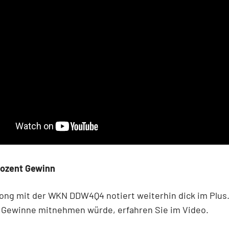
rozent Gewinn
ong mit der WKN DDW4Q4 notiert weiterhin dick im Plus
Gewinne mitnehmen würde, erfahren Sie im Video.