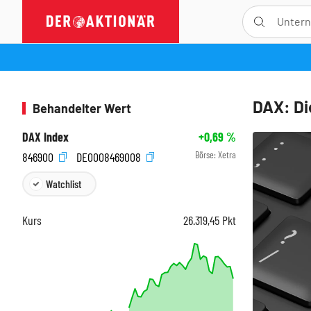
DAX: Di
Behandelter Wert
DAX Index
+0,69
%
Börse:
Xetra
846900
DE0008469008
Watchlist
Kurs
26.319,45
Pkt