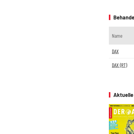
Behande
Name
DAX
DAX (RT)
Aktuell