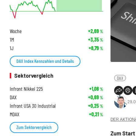
Woche
+2,69
%
1M
+3,35
%
1J
+8,79
%
DAX Index Kennzahlen und Details
Sektorvergleich
DAX
Infront Nikkei 225
+1,08
%
DAX
+0,69
%
29.0
Infront USA 30 Industrial
+0,25
%
MDAX
+0,21
%
DER AKTIONÄR
Zum Sektorvergleich
Zum Start