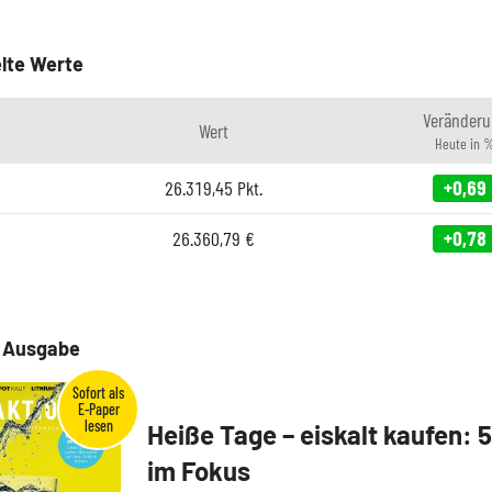
lte Werte
Veränderu
Wert
Heute in 
26.319,45
Pkt.
+0,69
26.360,79
€
+0,78
e Ausgabe
Heiße Tage – eiskalt kaufen: 
im Fokus