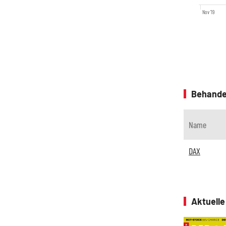
Nov '19
Behande
Name
DAX
Aktuell