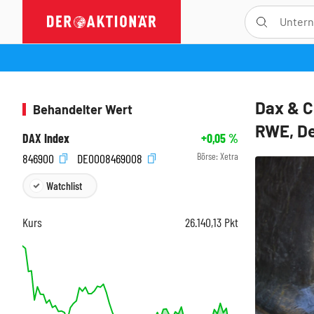
Dax & C
Behandelter Wert
RWE, De
DAX Index
+0,05
%
Börse:
Xetra
846900
DE0008469008
Watchlist
Kurs
26.140,13
Pkt