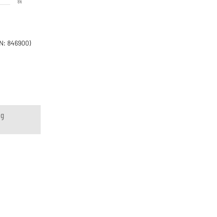
8k
N: 846900)
ng