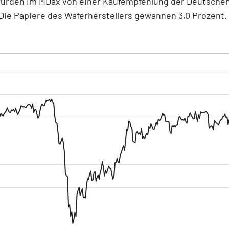
 wurden im MDax von einer Kaufempfehlung der Deutsche
 Die Papiere des Waferherstellers gewannen 3,0 Prozent.