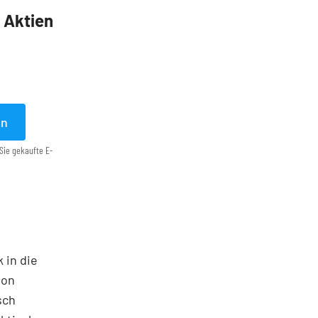
5 Aktien
en
Sie gekaufte E-
 in die
ton
sch