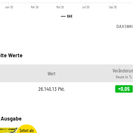
Jan '20
Mär '20
Mai '20
Jul '20
Sep '20
DAX
DAX
(WK
lte Werte
Veränderu
Wert
Heute in %
26.140,13
Pkt.
+0,05
e Ausgabe