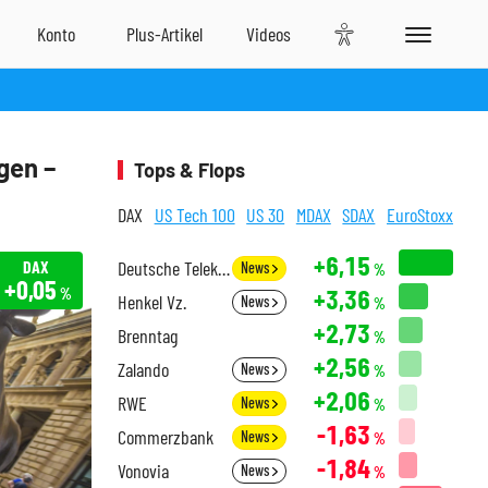
gen –
Tops & Flops
DAX
US Tech 100
US 30
MDAX
SDAX
EuroStoxx
+6,15
DAX
Deutsche Telekom
News
%
+0,05
+3,36
%
Henkel Vz.
News
%
+2,73
Brenntag
%
+2,56
Zalando
News
%
+2,06
RWE
News
%
-1,63
Commerzbank
News
%
-1,84
Vonovia
News
%