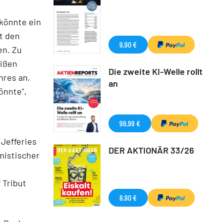
 könnte ein
t den
9,90 €
en. Zu
eißen
Die zweite KI-Welle rollt
hres an,
an
önnte",
99,99 €
Jefferies
DER AKTIONÄR 33/26
mistischer
 Tribut
8,90 €