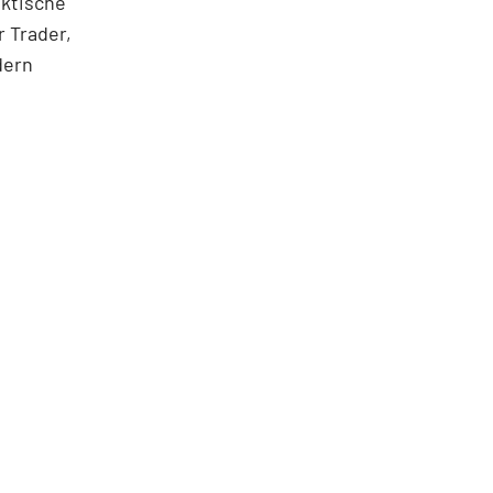
aktische
 Trader,
dern