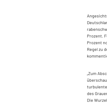
Angesicht
Deutschla
rabenschwa
Prozent. F
Prozent no
Regel zu d
kommentie
„Zum Absc
überschaub
turbulent
des Graue
Die Wurzel