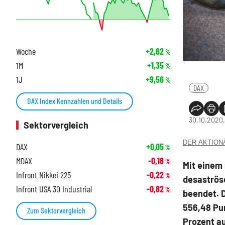
Woche
+2,62
%
1M
+1,35
%
1J
+9,56
%
DAX
DAX Index Kennzahlen und Details
30.10.2020,
Sektorvergleich
DER AKTIONÄR
DAX
+0,05
%
MDAX
-0,18
%
Mit einem
Infront Nikkei 225
-0,22
%
desaströs
Infront USA 30 Industrial
-0,82
%
beendet. D
556,48 Pun
Zum Sektorvergleich
Prozent au