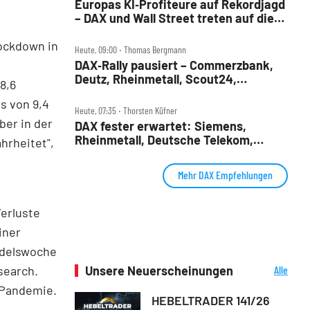
Europas KI‑Profiteure auf Rekordjagd
– DAX und Wall Street treten auf die
Bremse
ockdown in
Heute, 09:00 ‧ Thomas Bergmann
DAX‑Rally pausiert – Commerzbank,
Deutz, Rheinmetall, Scout24,
8,6
Siemens, SUSS, United Internet im
s von 9,4
Check
Heute, 07:35 ‧ Thorsten Küfner
ber in der
DAX fester erwartet: Siemens,
Rheinmetall, Deutsche Telekom,
hrheitet",
Merck und Commerzbank im Fokus
Mehr DAX Empfehlungen
erluste
iner
ndelswoche
search.
Unsere Neuerscheinungen
Alle
Neuerscheinungen
-Pandemie.
HEBELTRADER 141/26