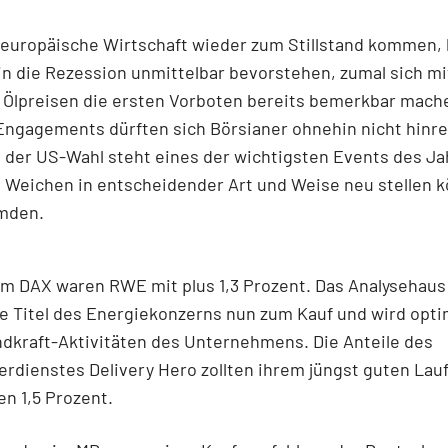
e europäische Wirtschaft wieder zum Stillstand kommen,
in die Rezession unmittelbar bevorstehen, zumal sich mi
 Ölpreisen die ersten Vorboten bereits bemerkbar mach
Engagements dürften sich Börsianer ohnehin nicht hinr
t der US-Wahl steht eines der wichtigsten Events des Ja
 Weichen in entscheidender Art und Weise neu stellen k
Emden.
m DAX waren RWE mit plus 1,3 Prozent. Das Analysehaus 
e Titel des Energiekonzerns nun zum Kauf und wird opti
ndkraft-Aktivitäten des Unternehmens. Die Anteile des
erdienstes Delivery Hero zollten ihrem jüngst guten Lauf
en 1,5 Prozent.