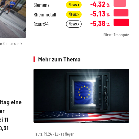
-4,32
Siemens
News
%
-5,13
Rheinmetall
News
%
-5,38
Scout24
News
%
Börse: Tradegate
o: Shutterstock
Mehr zum Thema
itag eine
er
i 11
0,31
Heute, 19:24 ‧ Lukas Meyer