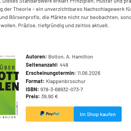
 Dieses Standardwerk erklärt Prinzipien, Muster und pr
 der Theorie – ein unverzichtbares Nachschlagewerk für
und Börsenprofis, die Märkte nicht nur beobachten, son
wollen. Präzise, tiefgründig und zeitlos aktuell.
Autoren:
Bolton, A. Hamilton
Seitenanzahl:
448
Erscheinungstermin:
11.06.2026
Format:
Klappenbroschur
ISBN:
978-3-68932-073-7
Preis:
39,90 €
Im Shop kaufen