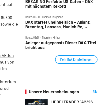
BREAKING Perfekte US‑Daten – DAX
ent auf
mit nächstem Rekord
 15.800
Heute, 09:00 ‧ Thomas Bergmann
DAX startet uneinheitlich – Allianz,
 sowie die
Brenntag, Lanxess, Munich Re,
Porsche SE, SUSS MicroTec im Check
Heute, 08:58 ‧ Thorsten Küfner
Anleger aufgepasst: Dieser DAX‑Titel
bricht aus
n Aktien
Mehr DAX Empfehlungen
inus von
t im
isterium
tured
Unsere Neuerscheinungen
Alle
t.
Neuerscheinungen
HEBELTRADER 142/26