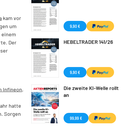
a
kam vor
ogen um
9,90 €
t einem
HEBELTRADER 141/26
rte. Der
eser
9,90 €
Die zweite KI-Welle rollt
n Infineon
,
an
Jahr hatte
n. Sorgen
99,99 €