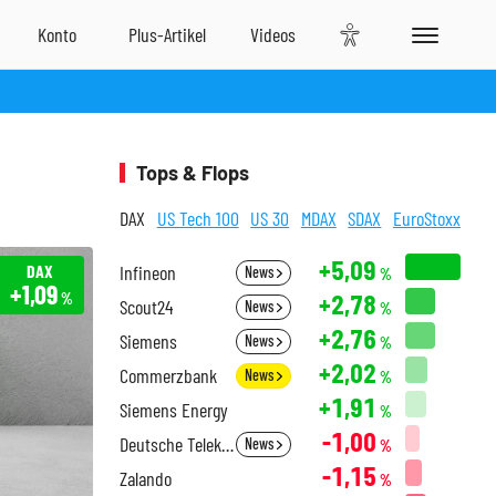
Tops & Flops
DAX
US Tech 100
US 30
MDAX
SDAX
EuroStoxx
+5,09
DAX
Infineon
News
%
+1,09
+2,78
%
Scout24
News
%
+2,76
Siemens
News
%
+2,02
Commerzbank
News
%
+1,91
Siemens Energy
%
-1,00
Deutsche Telekom
News
%
-1,15
Zalando
%