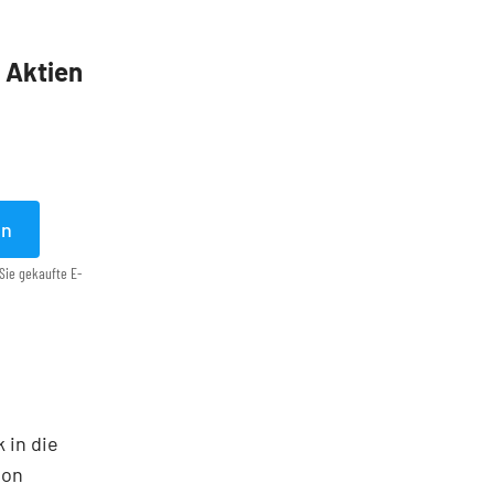
5 Aktien
en
Sie gekaufte E-
 in die
ton