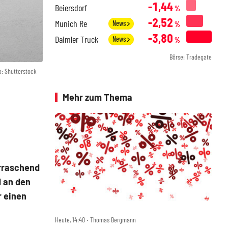
-1,44
Beiersdorf
%
-2,52
Munich Re
News
%
-3,80
Daimler Truck
News
%
Börse: Tradegate
o: Shutterstock
Mehr zum Thema
erraschend
d an den
r einen
Heute, 14:40 ‧ Thomas Bergmann