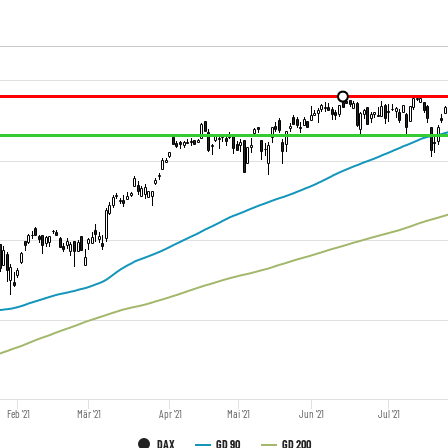
Feb '21
Mär '21
Apr '21
Mai '21
Jun '21
Jul '21
DAX
GD 90
GD 200