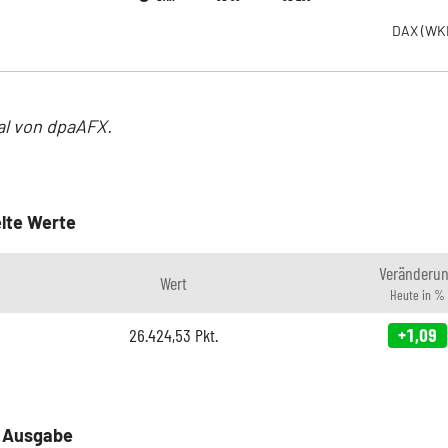
DAX
(WK
al von dpaAFX.
lte Werte
Veränderu
Wert
Heute in %
26.424,53
Pkt.
+1,09
e Ausgabe