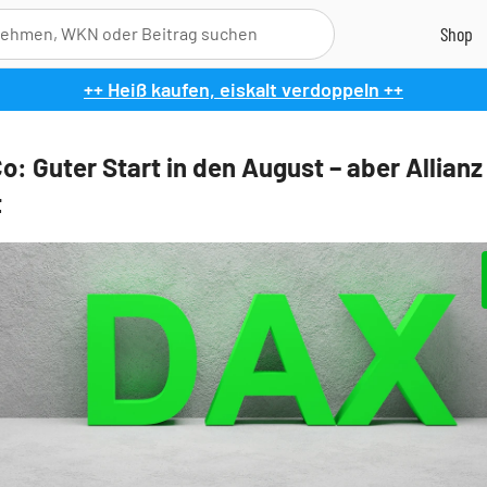
++ Heiß kaufen, eiskalt verdoppeln ++
o: Guter Start in den August – aber Allianz
t