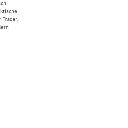
sch
aktische
 Trader,
dern