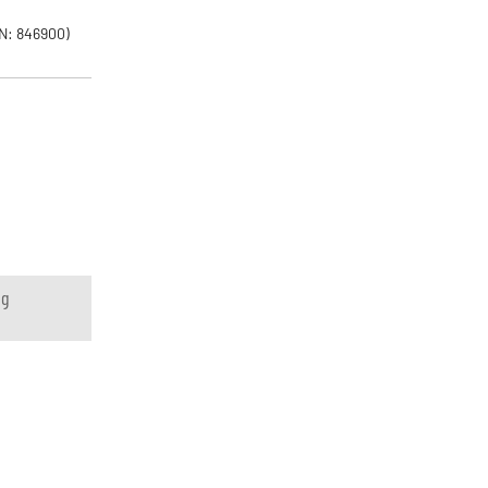
N: 846900)
ng