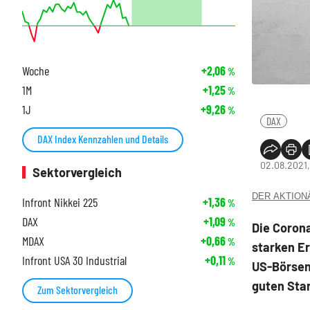
Woche
+2,06
%
1M
+1,25
%
1J
+9,26
%
DAX
DAX Index Kennzahlen und Details
02.08.2021,
Sektorvergleich
DER AKTIONÄR
Infront Nikkei 225
+1,36
%
DAX
+1,09
%
Die Coron
MDAX
+0,66
%
starken Er
Infront USA 30 Industrial
+0,11
%
US-Börsen
guten Sta
Zum Sektorvergleich