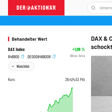
DAX & C
Behandelter Wert
schock
DAX Index
+1,09
%
Börse:
Xetra
846900
DE0008469008
Watchlist
Kurs
26.424,53
Pkt