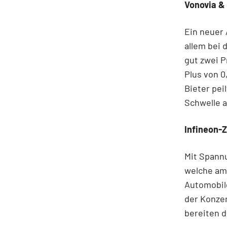
Vonovia &
Ein neuer 
allem bei 
gut zwei 
Plus von 0
Bieter pei
Schwelle a
Infineon-
Mit Spannu
welche am 
Automobilg
der Konze
bereiten d