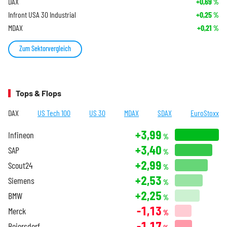
DAX
+0,69
%
Infront USA 30 Industrial
+0,25
%
MDAX
+0,21
%
Zum Sektorvergleich
Tops & Flops
DAX
US Tech 100
US 30
MDAX
SDAX
EuroStoxx
+3,99
Infineon
%
+3,40
SAP
%
+2,99
Scout24
%
+2,53
Siemens
%
+2,25
BMW
%
-1,13
Merck
%
-1,17
Beiersdorf