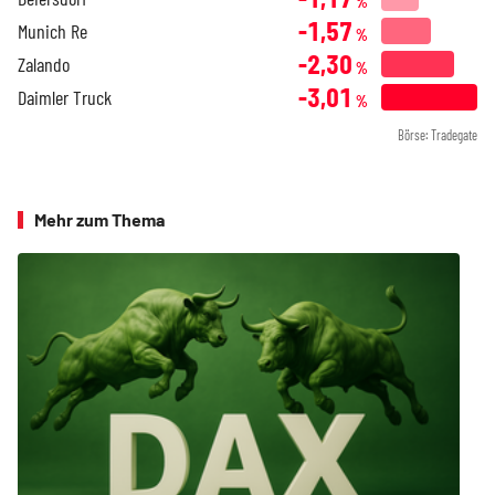
%
-1,57
Munich Re
%
-2,30
Zalando
%
-3,01
Daimler Truck
%
Börse: Tradegate
Mehr zum Thema