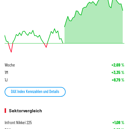
Woche
+2,69
%
1M
+3,35
%
1J
+8,79
%
DAX Index Kennzahlen und Details
Sektorvergleich
Infront Nikkei 225
+1,08
%