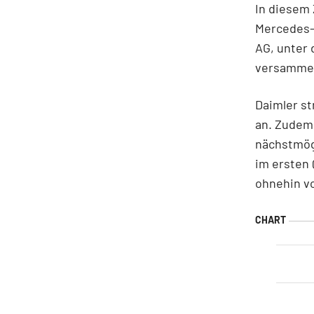
In diesem 
Mercedes-B
AG, unter 
versammel
Daimler st
an. Zudem 
nächstmögl
im ersten 
ohnehin vo