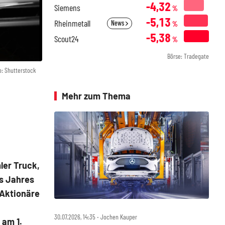
-4,32
Siemens
%
-5,13
Rheinmetall
News
%
-5,38
Scout24
%
Börse: Tradegate
o: Shutterstock
Mehr zum Thema
ler Truck,
es Jahres
 Aktionäre
30.07.2026, 14:35 ‧ Jochen Kauper
 am 1.