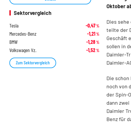
Oktober a
Sektorvergleich
Dies sehe 
Tesla
-0,47
%
teilte der
Mercedes-Benz
-1,21
%
Geschäft e
BMW
-1,28
%
sollen in 
Volkswagen Vz.
-1,52
%
Daimler-Tr
Daimler-AG
Zum Sektorvergleich
Die schon
noch von 
der Spin-
dann zwei
Daimler T
Benz für d