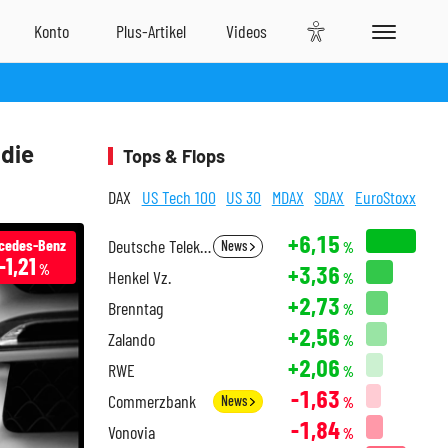
 die
Tops & Flops
DAX
US Tech 100
US 30
MDAX
SDAX
EuroStoxx
+6,15
cedes-Benz
Deutsche Telekom
News
%
-1,21
+3,36
%
Henkel Vz.
%
+2,73
Brenntag
%
+2,56
Zalando
%
+2,06
RWE
%
-1,63
Commerzbank
News
%
-1,84
Vonovia
%