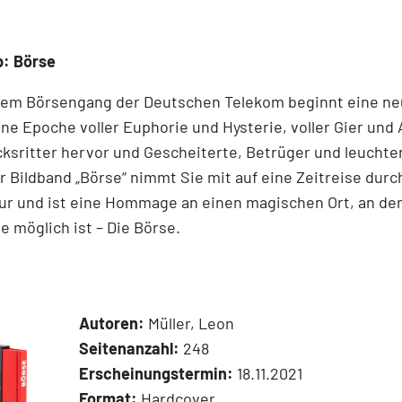
p: Börse
dem ­Börsen­­gang der Deutschen Telekom ­beginnt eine ne
ne Epoche voller ­Euphorie und Hysterie, ­voller Gier und 
cksritter ­hervor und ­Gescheiterte, ­Betrüger und leucht
r Bildband ­„Börse“ nimmt Sie mit auf eine Zeit­reise durc
ur und ist eine Hommage an ­einen ­magischen Ort, an d
 ­möglich ist – Die Börse.
Autoren:
Müller, Leon
Seitenanzahl:
248
Erscheinungstermin:
18.11.2021
Format:
Hardcover