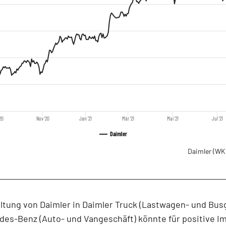
20
Nov '20
Jan '21
Mär '21
Mai '21
Jul '21
Daimler
Daimler
(WK
ltung von Daimler in Daimler Truck (Lastwagen- und Bus
es-Benz (Auto- und Vangeschäft) könnte für positive Im