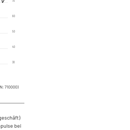
70
60
50
40
30
N: 710000)
geschäft)
pulse bei