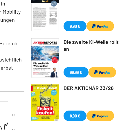
 in
 Mobility
stungen
9,90 €
Die zweite KI-Welle rollt
-Bereich
an
ssichtlich
Herbst
99,99 €
DER AKTIONÄR 33/26
8,90 €
80