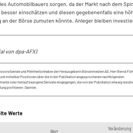
des Automobilbauers sorgen, da der Markt nach dem Spin
e besser einschätzen und diesen gegebenenfalls eine hö
an der Börse zumuten könnte. Anleger bleiben investie
ial von dpa-AFX)
dsvorsitzende und Mehrheitsinhaber der Herausgeberin Börsenmedien AG, Herr Bernd Fört
und mittelbar Positionen über die in der Publikation angesprochenen nachfolgenden
mente oder hierauf bezogene Derivate eingegangen, die von der Publikation etwaig result
ung profitieren: Daimler.
lte Werte
Veränderung
Wert