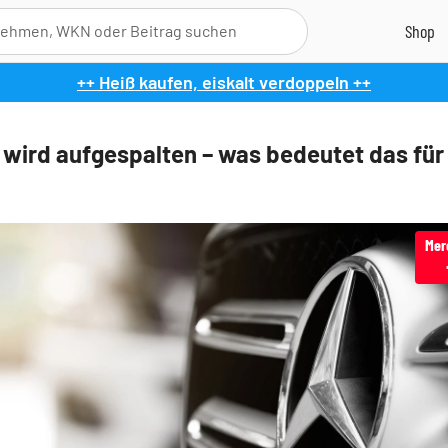
++ Heiß kaufen, eiskalt verdoppeln ++
 wird aufgespalten – was bedeutet das für
Mer