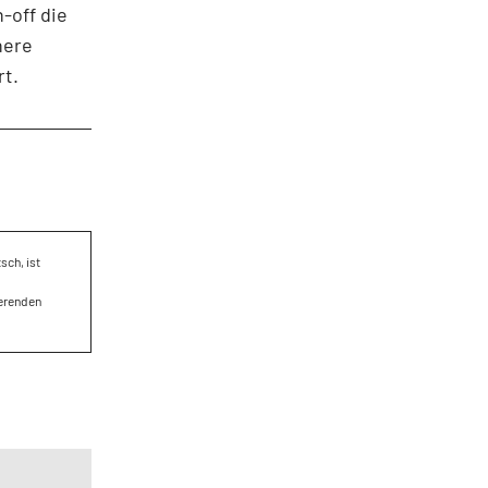
-off die
here
rt.
sch, ist
ierenden