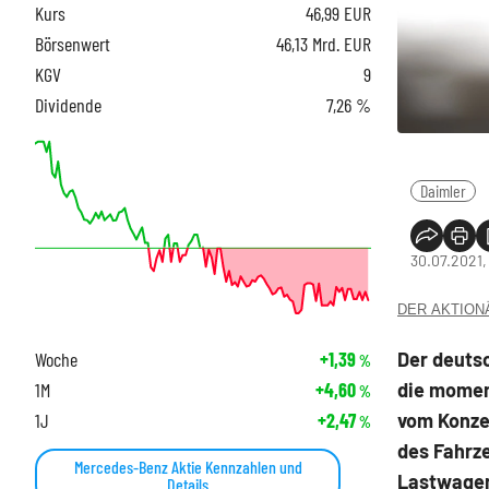
Kurs
46,99
EUR
Börsenwert
46,13 Mrd. EUR
KGV
9
Dividende
7,26 %
Daimler
30.07.2021,
DER AKTIONÄR
Der deuts
Woche
+1,39
%
die momen
1M
+4,60
%
vom Konzer
1J
+2,47
%
des Fahrze
Mercedes-Benz Aktie Kennzahlen und
Lastwagen
Details