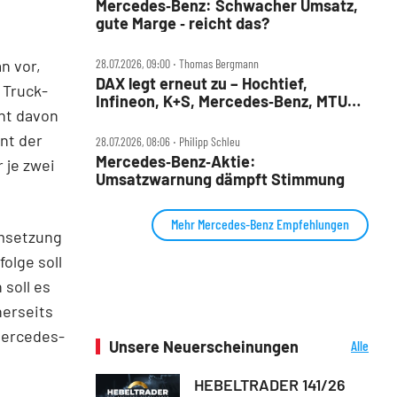
Mercedes‑Benz: Schwacher Umsatz,
gute Marge ‑ reicht das?
n vor,
28.07.2026, 09:00 ‧ Thomas Bergmann
DAX legt erneut zu – Hochtief,
 Truck-
Infineon, K+S, Mercedes‑Benz, MTU
ent davon
und Teamviewer im Check
nt der
28.07.2026, 08:06 ‧ Philipp Schleu
Mercedes‑Benz‑Aktie:
 je zwei
Umsatzwarnung dämpft Stimmung
Mehr Mercedes-Benz Empfehlungen
Umsetzung
olge soll
soll es
erseits
Mercedes-
Unsere Neuerscheinungen
Alle
Neuerscheinungen
HEBELTRADER 141/26