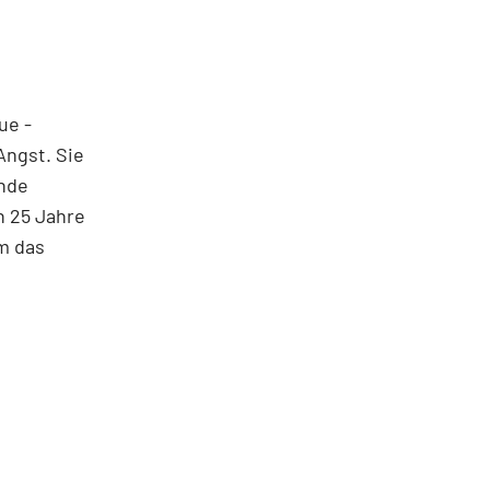
ue ­
Angst. Sie
ende
h 25 Jahre
em das