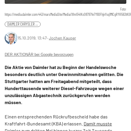
Foto:
https://media.daimler.com:443/marsMediaSite/Media/XfmI54IKs08797fe7Y9DFhjnYsq1MlCgRYVi563t
DAIMLER CHRYSLER ...
15.10.2019, 13:47
‧
Jochen Kauper
DER AKTIONÄR bei Google bevorzugen
Die Aktie von Daimler hat zu Beginn der Handelswoche
besonders deutlich unter Gewinnmitnahmen gelitten. Die
Stuttgarter hatten am Freitagabend mitgeteilt, dass
Hunderttausende weiterer Diesel-Fahrzeuge wegen einer
unzulässigen Abgastechnik zurückgerufen werden
müssen.
Einen entsprechenden Rückrufbescheid habe das
Kraftfahrt-Bundesamt (KBA) erlassen.
Damit musste
Daimler zum dritten Mal binnen kurzer Zeit Tausende