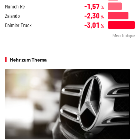
-1,57
Munich Re
%
-2,30
Zalando
%
-3,01
Daimler Truck
%
Börse: Tradegate
Mehr zum Thema