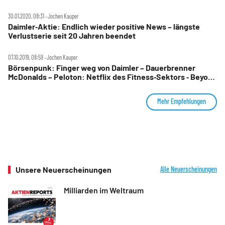
30.01.2020, 08:31 ‧ Jochen Kauper
Daimler‑Aktie: Endlich wieder positive News – längste
Verlustserie seit 20 Jahren beendet
07.10.2019, 08:59 ‧ Jochen Kauper
Börsenpunk: Finger weg von Daimler – Dauerbrenner
McDonalds – Peloton: Netflix des Fitness‑Sektors ‑ Beyond
Meat oder Marktführer Mornigstar Farms?
Mehr Empfehlungen
Unsere Neuerscheinungen
Alle Neuerscheinungen
Milliarden im Weltraum