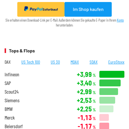
Im Shop kaufen
Sofortkauf
Sie erhalten einen Download-Link per E-Mail. Außerdem können Sie gekaufte E-Paper in Ihrem
Konto
herunterladen.
Tops & Flops
DAX
US Tech 100
US 30
MDAX
SDAX
EuroStoxx
+3,99
Infineon
%
+3,40
SAP
%
+2,99
Scout24
%
+2,53
Siemens
%
+2,25
BMW
%
-1,13
Merck
%
-1,17
Beiersdorf
%