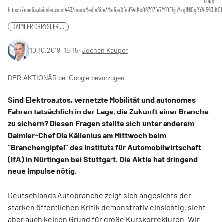
Foto:
https://media.daimler.com:443/marsMediaSite/Media/XfmI54IKs08797fe7Y9DFhjnYsq1MlCgRYVi563t
DAIMLER CHRYSLER ...
10.10.2019, 16:15
‧
Jochen Kauper
DER AKTIONÄR bei Google bevorzugen
Sind Elektroautos, vernetzte Mobilität und autonomes
Fahren tatsächlich in der Lage, die Zukunft einer Branche
zu sichern? Diesen Fragen stellte sich unter anderem
Daimler-Chef Ola Källenius am Mittwoch beim
"Branchengipfel" des Instituts für Automobilwirtschaft
(IfA) in Nürtingen bei Stuttgart. Die Aktie hat dringend
neue Impulse nötig.
Deutschlands Autobranche zeigt sich angesichts der
starken öffentlichen Kritik demonstrativ einsichtig, sieht
aber auch keinen Grund für große Kurskorrekturen. Wir