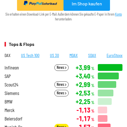
Im Shop kaufen
Sofortkauf
Sie erhalten einen Download-Link per E-Mail. Außerdem können Sie gekaufte E-Paper in Ihrem
Konto
herunterladen.
Tops & Flops
DAX
US Tech 100
US 30
MDAX
SDAX
EuroStoxx
+3,99
Infineon
News
%
+3,40
SAP
%
+2,99
Scout24
News
%
+2,53
Siemens
News
%
+2,25
BMW
%
-1,13
Merck
%
-1,17
Beiersdorf
%
-1,57
Munich Re
News