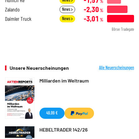
%
-2,30
Zalando
News
%
-3,01
Daimler Truck
News
%
Börse: Tradegate
Unsere Neuerscheinungen
Alle Neuerscheinungen
Milliarden im Weltraum
49,99 €
HEBELTRADER 142/26