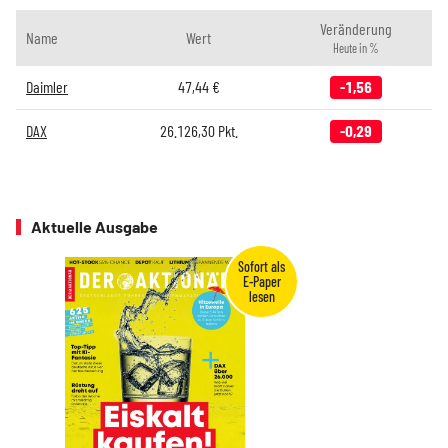
Veränderung
Name
Wert
Heute in %
Daimler
47,44
€
-1,56
DAX
26.126,30
Pkt.
-0,29
Aktuelle Ausgabe