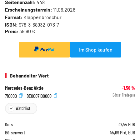
Seitenanzahl:
448
Erscheinungstermin:
11.06.2026
Format:
Klappenbroschur
ISBN:
978-3-68932-073-7
Preis:
39,90 €
Im Shop kaufen
Behandelter Wert
Mercedes-Benz Aktie
-1,56
%
710000
DE0007100000
Börse:
Tradegate
Watchlist
Kurs
47,44
EUR
Börsenwert
45,69 Mrd. EUR