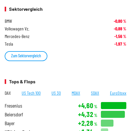
Sektorvergleich
BMW
-0,80
%
Volkswagen Vz.
-0,88
%
Mercedes-Benz
-1,56
%
Tesla
-1,97
%
Zum Sektorvergleich
Tops & Flops
DAX
US Tech 100
US 30
MDAX
SDAX
EuroStoxx
+4,60
Fresenius
%
+4,32
Beiersdorf
%
+2,28
Bayer
%