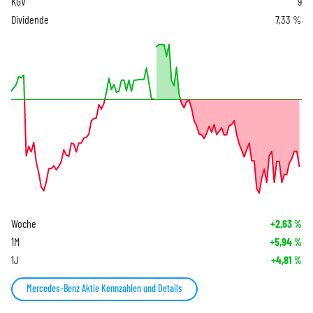
KGV
9
Dividende
7,33 %
Woche
+2,63
%
1M
+5,94
%
1J
+4,81
%
Mercedes-Benz Aktie Kennzahlen und Details