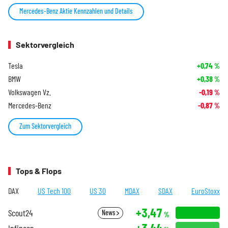
Mercedes-Benz Aktie Kennzahlen und Details
Sektorvergleich
Tesla
+0,74
%
BMW
+0,38
%
Volkswagen Vz.
-0,19
%
Mercedes-Benz
-0,87
%
Zum Sektorvergleich
Tops & Flops
DAX
US Tech 100
US 30
MDAX
SDAX
EuroStoxx
+3,47
Scout24
News
%
+3,44
Infineon