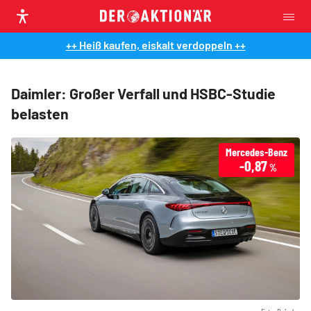
++ Heiß kaufen, eiskalt verdoppeln ++
Daimler: Großer Verfall und HSBC-Studie
belasten
Mercedes-Benz
-0,87
%