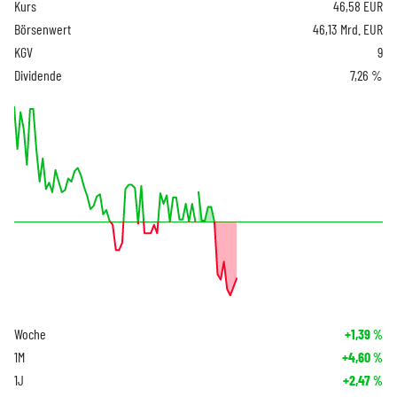
Kurs
46,58
EUR
Börsenwert
46,13 Mrd. EUR
KGV
9
Dividende
7,26 %
Woche
+1,39
%
1M
+4,60
%
1J
+2,47
%