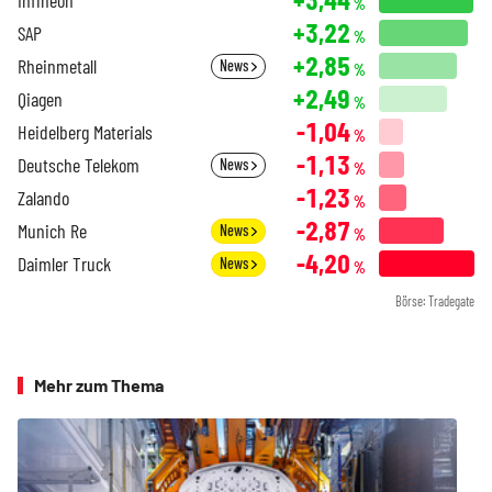
%
+3,22
SAP
%
+2,85
Rheinmetall
News
%
+2,49
Qiagen
%
-1,04
Heidelberg Materials
%
-1,13
Deutsche Telekom
News
%
-1,23
Zalando
%
-2,87
Munich Re
News
%
-4,20
Daimler Truck
News
%
Börse: Tradegate
Mehr zum Thema