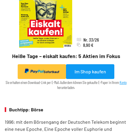
Nr. 33/26
8,90 €
Heiße Tage – eiskalt kaufen: 5 Aktien im Fokus
Im Shop kaufen
Sofortkauf
Sie erhalten einen Download-Link per E-Mail. Außerdem können Sie gekaufte E-Paper in Ihrem
Konto
herunterladen.
Buchtipp: Börse
1996: mit dem ­Börsen­­gang der Deutschen Telekom ­beginnt
eine neue ­Epoche. Eine Epoche voller ­Euphorie und