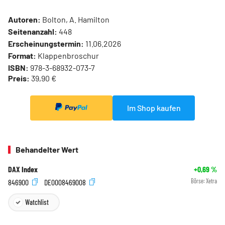
Autoren:
Bolton, A. Hamilton
Seitenanzahl:
448
Erscheinungstermin:
11.06.2026
Format:
Klappenbroschur
ISBN:
978-3-68932-073-7
Preis:
39,90 €
Im Shop kaufen
Behandelter Wert
DAX Index
+0,69
%
846900
DE0008469008
Börse:
Xetra
Watchlist