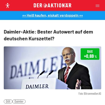
++ Heiß kaufen, eiskalt verdoppeln ++
Daimler-Aktie: Bester Autowert auf dem
deutschen Kurszettel?
DAX
+0,69
%
Foto: Börsenmedien AG
DAX
Daimler