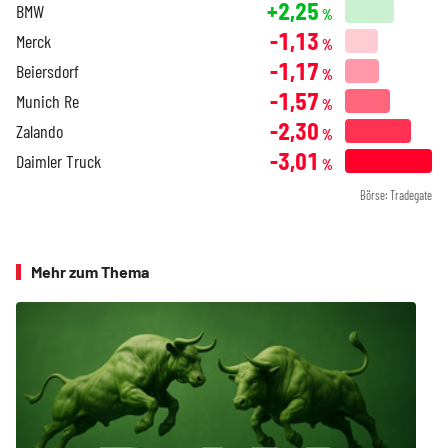
+2,25
BMW
%
-1,13
Merck
%
-1,17
Beiersdorf
%
-1,57
Munich Re
%
-2,30
Zalando
%
-3,01
Daimler Truck
%
Börse: Tradegate
Mehr zum Thema