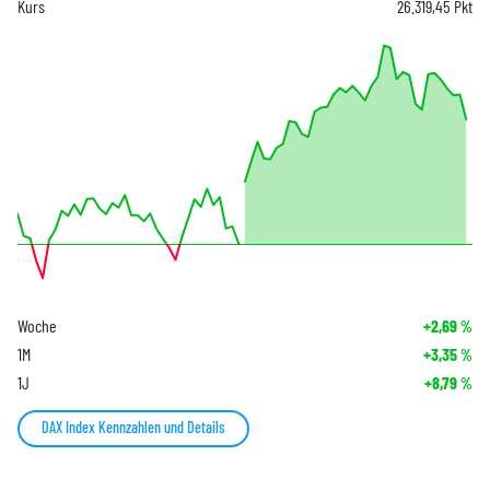
Kurs
26.319,45
Pkt
Woche
+2,69
%
1M
+3,35
%
1J
+8,79
%
DAX Index Kennzahlen und Details