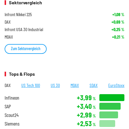
Sektorvergleich
Infront Nikkei 225
+1,08
%
DAX
+0,69
%
Infront USA 30 Industrial
+0,25
%
MDAX
+0,21
%
Zum Sektorvergleich
Tops & Flops
DAX
US Tech 100
US 30
MDAX
SDAX
EuroStoxx
+3,99
Infineon
%
+3,40
SAP
%
+2,99
Scout24
%
+2,53
Siemens
%