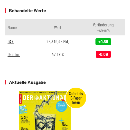
Behandelte Werte
Veränderung
Name
Wert
Heute in %
DAX
26.319,45
Pkt.
+0,69
Daimler
47,18
€
-0,09
Aktuelle Ausgabe