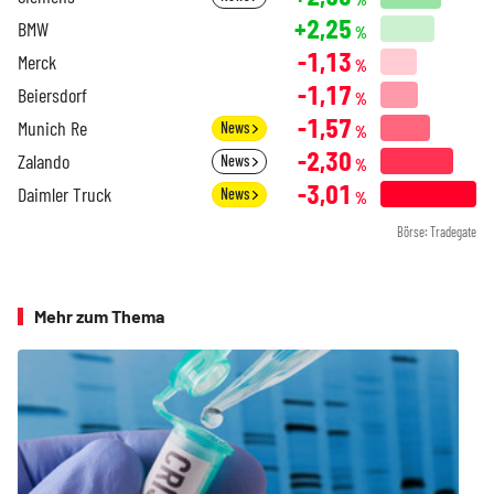
+2,25
BMW
%
-1,13
Merck
%
-1,17
Beiersdorf
%
-1,57
Munich Re
News
%
-2,30
Zalando
News
%
-3,01
Daimler Truck
News
%
Börse: Tradegate
Mehr zum Thema