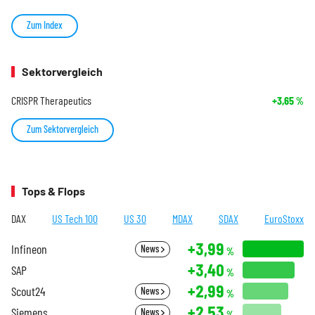
Zum Index
Sektorvergleich
CRISPR Therapeutics
+3,65
%
Zum Sektorvergleich
Tops & Flops
DAX
US Tech 100
US 30
MDAX
SDAX
EuroStoxx
+3,99
Infineon
News
%
+3,40
SAP
%
+2,99
Scout24
News
%
+2,53
Siemens
News
%