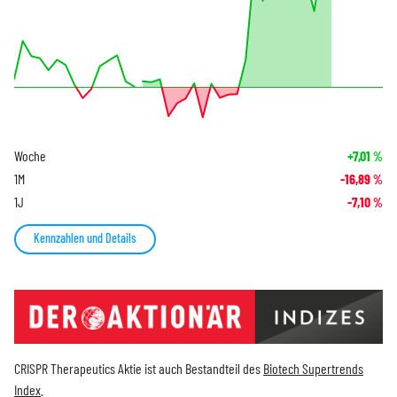
Woche
+7,01
%
1M
-16,89
%
1J
-7,10
%
Kennzahlen und Details
CRISPR Therapeutics Aktie ist auch Bestandteil des
Biotech Supertrends
Index
.