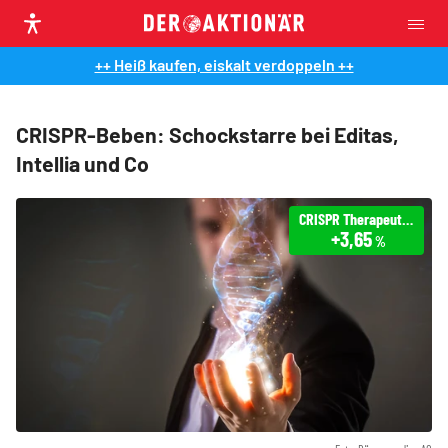
++ Heiß kaufen, eiskalt verdoppeln ++
CRISPR-Beben: Schockstarre bei Editas,
Intellia und Co
CRISPR Therapeutics
+3,65
%