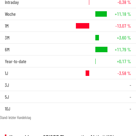
Intraday
-0,38 %
Woche
+11,18 %
1M
-13,07 %
3M
+3,60 %
6M
+11,79 %
Year-to-date
+0,17 %
1J
-3,58 %
3J
-
5J
-
10J
-
Stand: letzter Handelstag