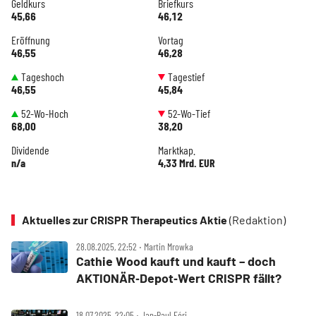
Geldkurs
Briefkurs
45,66
46,12
Eröffnung
Vortag
46,55
46,28
Tageshoch
Tagestief
46,55
45,84
52-Wo-Hoch
52-Wo-Tief
68,00
38,20
Dividende
Marktkap.
n/a
4,33 Mrd. EUR
Aktuelles zur CRISPR Therapeutics Aktie
(Redaktion)
28.08.2025, 22:52 ‧ Martin Mrowka
Cathie Wood kauft und kauft – doch
AKTIONÄR‑Depot‑Wert CRISPR fällt?
18.07.2025, 22:05 ‧ Jan-Paul Fóri