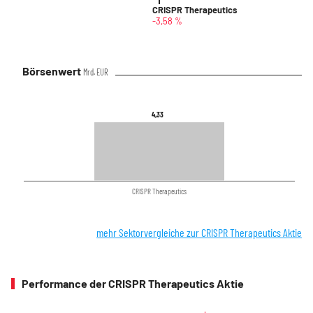
CRISPR Therapeutics
-3,58 %
Börsenwert
Mrd. EUR
4,33
4,33
CRISPR Therapeutics
mehr Sektorvergleiche zur CRISPR Therapeutics Aktie
Performance der CRISPR Therapeutics Aktie