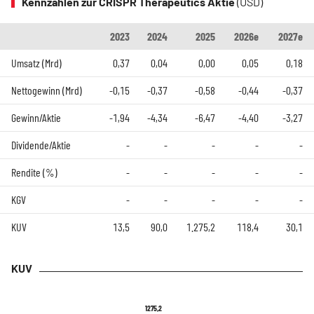
Kennzahlen zur CRISPR Therapeutics Aktie
(USD)
2023
2024
2025
2026e
2027e
Umsatz (Mrd)
0,37
0,04
0,00
0,05
0,18
Nettogewinn (Mrd)
-0,15
-0,37
-0,58
-0,44
-0,37
Gewinn/Aktie
-1,94
-4,34
-6,47
-4,40
-3,27
Dividende/Aktie
-
-
-
-
-
Rendite (%)
-
-
-
-
-
KGV
-
-
-
-
-
KUV
13,5
90,0
1.275,2
118,4
30,1
KUV
1275,2
1275,2