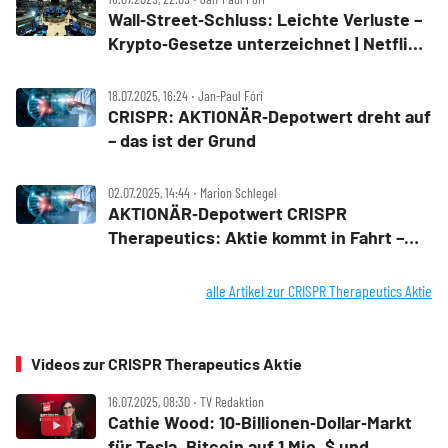
Wall‑Street‑Schluss: Leichte Verluste –
Krypto‑Gesetze unterzeichnet | Netflix
und CRISPR im Fokus
18.07.2025, 16:24 ‧ Jan-Paul Fóri
CRISPR: AKTIONÄR‑Depotwert dreht auf
– das ist der Grund
02.07.2025, 14:44 ‧ Marion Schlegel
AKTIONÄR‑Depotwert CRISPR
Therapeutics: Aktie kommt in Fahrt –
jetzt noch kaufen?
alle Artikel zur CRISPR Therapeutics Aktie
Videos zur CRISPR Therapeutics Aktie
16.07.2025, 08:30 ‧ TV Redaktion
Cathie Wood: 10‑Billionen‑Dollar‑Markt
für Tesla, Bitcoin auf 1 Mio. $ und