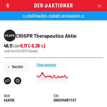
++ Heiß kaufen, eiskalt verdoppeln ++
CRISPR Therapeutics Aktie
46,11
-0,17
(
-0,38
)
EUR
%
Letzter Kurs
10.8. 09:29
Tradegate
Chart ansehen
Watchlist
WKN
ISIN
A2AT0Z
CH0334081137