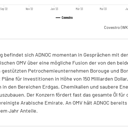
Sep '22
Nov '22
Jan '23
Mär '23
Mai '23
Ju
Covestro
Covestro
(WK
tig befindet sich ADNOC momentan in Gesprächen mit de
hischen OMV über eine mögliche Fusion der von den beid
 gestützten Petrochemieunternehmen Borouge und Bore
Pläne für Investitionen in Höhe von 150 Milliarden Dollar
n in den Bereichen Erdgas, Chemikalien und saubere Ene
uszubauen. Der Konzern fördert fast das gesamte Öl für
ereinigte Arabische Emirate. An OMV hält ADNOC bereits 
em Jahr Anteile.