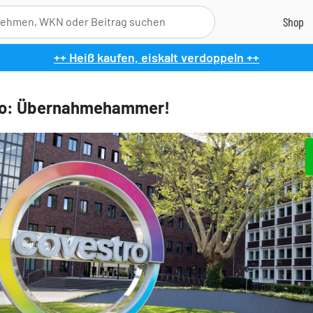
++ Heiß kaufen, eiskalt verdoppeln ++
ro: Übernahmehammer!