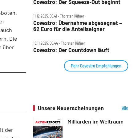
Covestro: Der Squeeze‑Out beginnt
eboten.
11.12.2025, 06:41 ‧ Thorsten Küfner
er
Covestro: Übernahme abgesegnet –
62 Euro für die Anteilseigner
 auch
rn. Die
18.11.2025, 06:44 ‧ Thorsten Küfner
m über
Covestro: Der Countdown läuft
Mehr Covestro Empfehlungen
Unsere Neuerscheinungen
Alle
Neuerscheinungen
Milliarden im Weltraum
it der