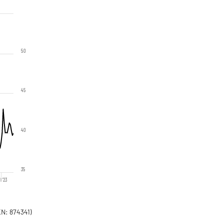
50
45
40
35
l '23
N: 874341)