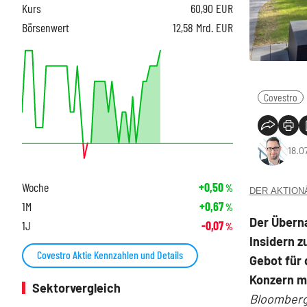
Kurs
60,90
EUR
Börsenwert
12,58 Mrd. EUR
Covestro
18.0
Woche
+0,50
%
DER AKTIONÄR
1M
+0,67
%
Der Übern
1J
-0,07
%
Insidern z
Covestro Aktie Kennzahlen und Details
Gebot für 
Konzern mi
Sektorvergleich
Bloomber