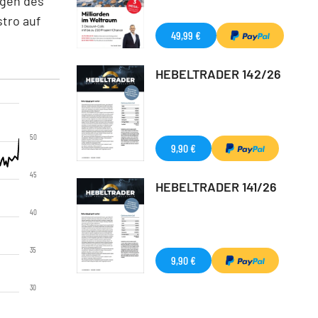
ngen des
tro auf
49,99 €
HEBELTRADER 142/26
50
9,90 €
45
HEBELTRADER 141/26
40
35
9,90 €
30