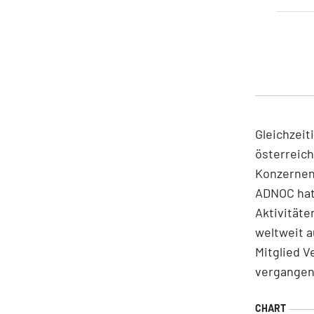
Gleichzei
österreic
Konzernen
ADNOC hat 
Aktivitäte
weltweit a
Mitglied V
vergangen