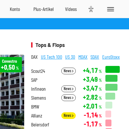
Tops & Flops
DAX
US Tech 100
US 30
MDAX
SDAX
EuroStoxx
Covestro
+0,50
%
+4,17
Scout24
News
%
+3,49
SAP
%
+3,47
Infineon
News
%
+2,82
Siemens
News
%
+2,01
BMW
%
-1,14
Allianz
News
%
-1,17
Beiersdorf
%