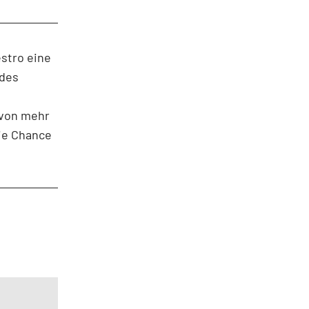
stro eine
 des
 von mehr
die Chance