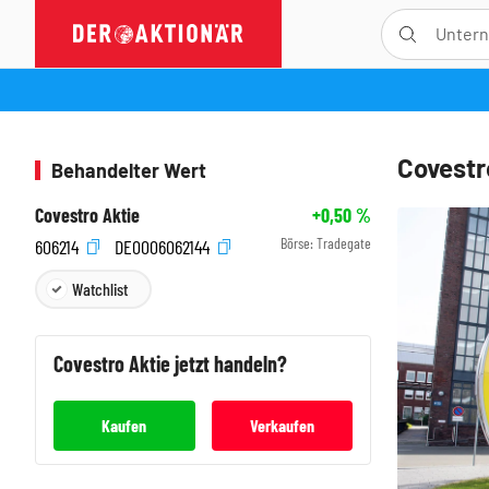
Covest
Behandelter Wert
Covestro Aktie
+0,50
%
Börse:
Tradegate
606214
DE0006062144
Watchlist
Covestro
Aktie jetzt handeln?
Kaufen
Verkaufen