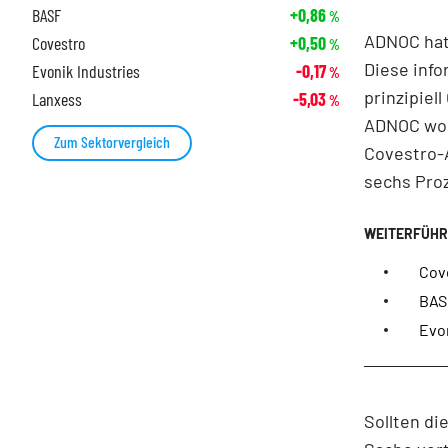
BASF
+0,86
%
ADNOC hatt
Covestro
+0,50
%
Diese info
Evonik Industries
-0,17
%
prinzipiel
Lanxess
-5,03
%
ADNOC wol
Zum Sektorvergleich
Covestro-A
sechs Pro
Cov
BASF
Evon
Sollten d