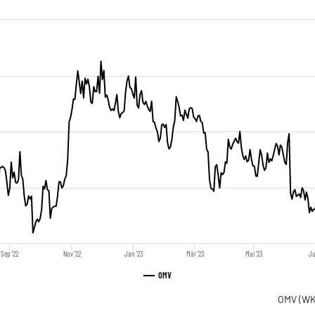
Sep '22
Nov '22
Jan '23
Mär '23
Mai '23
Ju
OMV
OMV
(WK