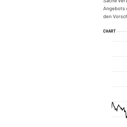
Sache ver
Angebots g
den Vorsc