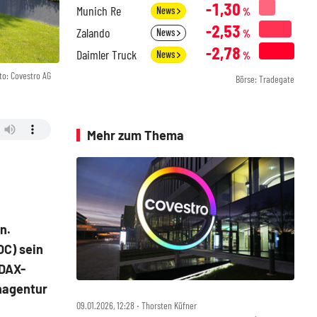
-1,30
Munich Re
News
%
-2,53
Zalando
News
%
-2,78
Daimler Truck
News
%
to: Covestro AG
Börse: Tradegate
Mehr zum Thema
n.
OC) sein
 DAX-
enagentur
09.01.2026, 12:28 ‧ Thorsten Küfner