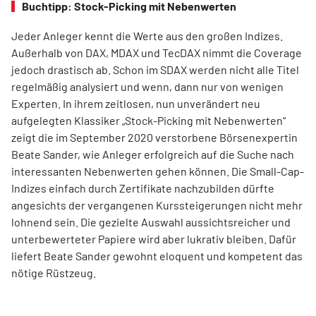
Buchtipp: Stock-Picking mit Nebenwerten
Jeder Anleger kennt die Werte aus den großen Indizes.
Außerhalb von DAX, MDAX und TecDAX nimmt die Coverage
jedoch drastisch ab. Schon im SDAX werden nicht alle Titel
regel­mäßig analysiert und wenn, dann nur von wenigen
Experten. In ihrem zeitlosen, nun unverändert neu
aufgelegten Klassiker „Stock-Picking mit Nebenwerten“
zeigt die im September 2020 verstorbene Börsenexpertin
Beate Sander, wie Anleger erfolgreich auf die Suche nach
interessanten Nebenwerten gehen können. Die Small-Cap-
Indizes einfach durch Zertifikate nachzubilden dürfte
angesichts der vergangenen Kurssteiger­ungen nicht mehr
lohnend sein. Die gezielte Auswahl aussichtsreicher und
unterbewerteter Papiere wird aber lukrativ bleiben. Dafür
liefert Beate Sander gewohnt eloquent und kompetent das
nötige Rüstzeug.