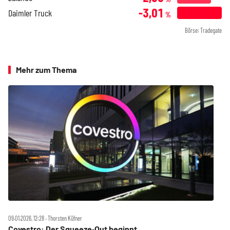
-3,01
Daimler Truck
%
Börse: Tradegate
Mehr zum Thema
09.01.2026, 12:28 ‧ Thorsten Küfner
Covestro: Der Squeeze‑Out beginnt