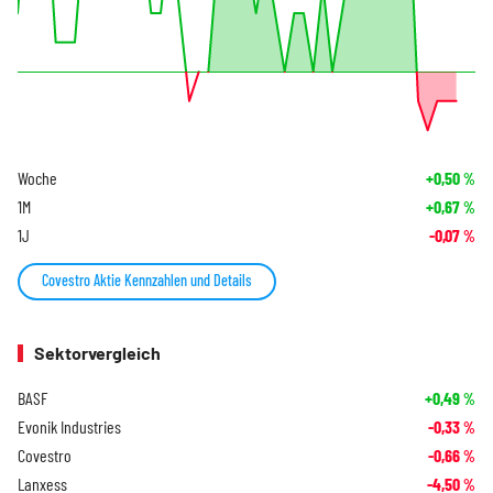
Woche
+0,50
%
1M
+0,67
%
1J
-0,07
%
Covestro Aktie Kennzahlen und Details
Sektorvergleich
BASF
+0,49
%
Evonik Industries
-0,33
%
Covestro
-0,66
%
Lanxess
-4,50
%