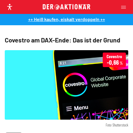
++ Heiß kaufen, eiskalt verdoppeln ++
Covestro am DAX-Ende: Das ist der Grund
Covestro
-0,66
%
Foto: Shutterstock