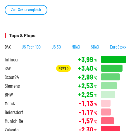
Zum Sektorvergleich
Tops & Flops
DAX
US Tech 100
US 30
MDAX
SDAX
EuroStoxx
+3,99
Infineon
%
+3,40
SAP
News
%
+2,99
Scout24
%
+2,53
Siemens
%
+2,25
BMW
%
-1,13
Merck
%
-1,17
Beiersdorf
%
-1,57
Munich Re
%
-2,30
Zalando
%