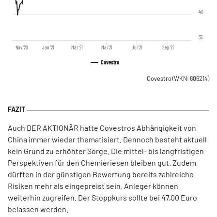
40
35
Nov '20
Jan '21
Mär '21
Mai '21
Jul '21
Sep '21
Covestro
Covestro
(WKN: 606214)
Auch DER AKTIONÄR hatte Covestros Abhängigkeit von
China immer wieder thematisiert. Dennoch besteht aktuell
kein Grund zu erhöhter Sorge. Die mittel- bis langfristigen
Perspektiven für den Chemieriesen bleiben gut. Zudem
dürften in der günstigen Bewertung bereits zahlreiche
Risiken mehr als eingepreist sein. Anleger können
weiterhin zugreifen. Der Stoppkurs sollte bei 47,00 Euro
belassen werden.