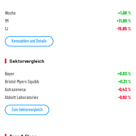
Woche
+1,68
%
1M
+11,90
%
1J
-15,85
%
Kennzahlen und Details
Sektorvergleich
Bayer
+0,93
%
Bristol-Myers Squibb
+0,31
%
Astrazeneca
-0,43
%
Abbott Laboratories
-0,92
%
Zum Sektorvergleich