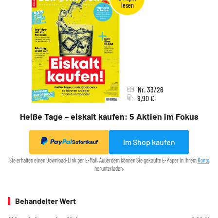
Nr. 33/26
8,90 €
Heiße Tage – eiskalt kaufen: 5 Aktien im Fokus
Im Shop kaufen
Sofortkauf
Sie erhalten einen Download-Link per E-Mail. Außerdem können Sie gekaufte E-Paper in Ihrem
Konto
herunterladen.
Behandelter Wert