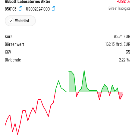
Abbott Laboratories Aktie
-0,92
%
850103
US0028241000
Börse:
Tradegate
Watchlist
Kurs
93,24
EUR
Börsenwert
162,13 Mrd. EUR
KGV
35
Dividende
2,22 %