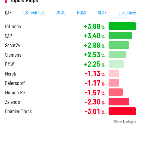
Tops & Flops
DAX
US Tech 100
US 30
MDAX
SDAX
EuroStoxx
+3,99
Infineon
%
+3,40
SAP
%
+2,99
Scout24
%
+2,53
Siemens
%
+2,25
BMW
%
-1,13
Merck
%
-1,17
Beiersdorf
%
-1,57
Munich Re
%
-2,30
Zalando
%
-3,01
Daimler Truck
%
Börse: Tradegate