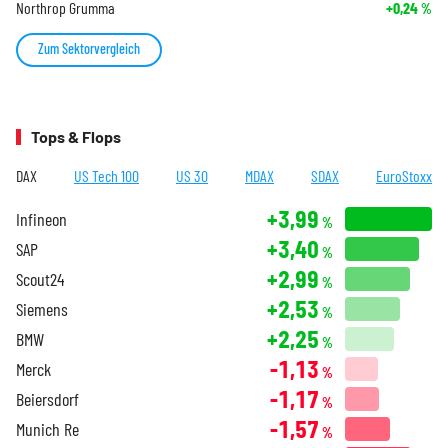
Northrop Grumma
+0,24
%
Zum Sektorvergleich
Tops & Flops
DAX
US Tech 100
US 30
MDAX
SDAX
EuroStoxx
+3,99
Infineon
%
+3,40
SAP
%
+2,99
Scout24
%
+2,53
Siemens
%
+2,25
BMW
%
-1,13
Merck
%
-1,17
Beiersdorf
%
-1,57
Munich Re
%