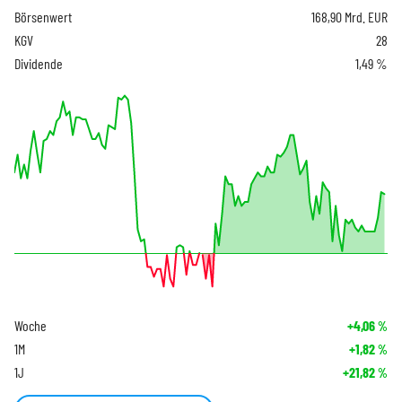
Börsenwert
168,90 Mrd. EUR
KGV
28
Dividende
1,49 %
Woche
+4,06
%
1M
+1,82
%
1J
+21,82
%