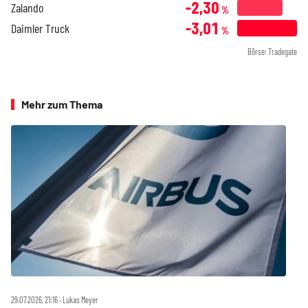
-2,30
Zalando
%
-3,01
Daimler Truck
%
Börse: Tradegate
Mehr zum Thema
29.07.2026, 21:16 ‧ Lukas Meyer