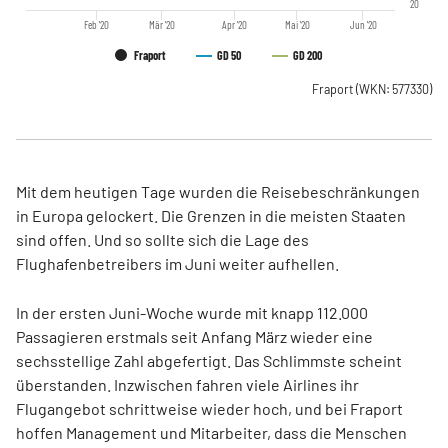
20
Feb '20
Mär '20
Apr '20
Mai '20
Jun '20
Fraport
GD 50
GD 200
Fraport
(WKN: 577330)
Mit dem heutigen Tage wurden die Reisebeschränkungen
in Europa gelockert. Die Grenzen in die meisten Staaten
sind offen. Und so sollte sich die Lage des
Flughafenbetreibers im Juni weiter aufhellen.
In der ersten Juni-Woche wurde mit knapp 112.000
Passagieren erstmals seit Anfang März wieder eine
sechsstellige Zahl abgefertigt. Das Schlimmste scheint
überstanden. Inzwischen fahren viele Airlines ihr
Flugangebot schrittweise wieder hoch, und bei Fraport
hoffen Management und Mitarbeiter, dass die Menschen