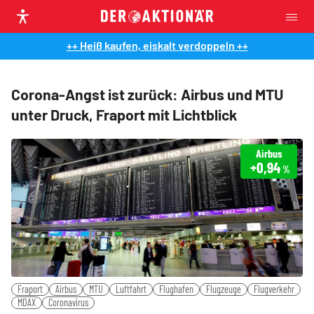
++ Heiß kaufen, eiskalt verdoppeln ++
Corona-Angst ist zurück: Airbus und MTU
unter Druck, Fraport mit Lichtblick
Airbus
+0,94
%
Fraport
Airbus
MTU
Luftfahrt
Flughafen
Flugzeuge
Flugverkehr
MDAX
Coronavirus