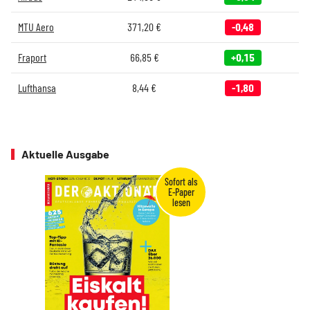
MTU Aero
371,20
€
-0,48
Fraport
66,85
€
+0,15
Lufthansa
8,44
€
-1,80
Aktuelle Ausgabe