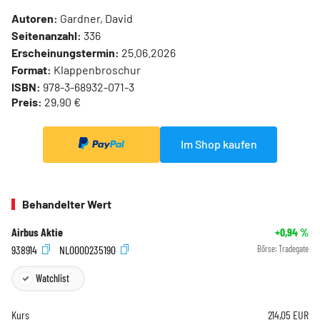
Autoren:
Gardner, David
Seitenanzahl:
336
Erscheinungstermin:
25.06.2026
Format:
Klappenbroschur
ISBN:
978-3-68932-071-3
Preis:
29,90 €
Im Shop kaufen
Behandelter Wert
Airbus Aktie
+0,94
%
938914
NL0000235190
Börse:
Tradegate
Watchlist
Kurs
214,05
EUR