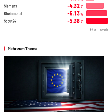
-4,32
Siemens
%
-5,13
Rheinmetall
%
-5,38
Scout24
%
Börse: Tradegate
Mehr zum Thema