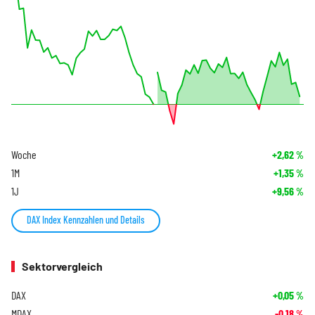
Woche
+2,62
%
1M
+1,35
%
1J
+9,56
%
DAX Index Kennzahlen und Details
Sektorvergleich
DAX
+0,05
%
MDAX
-0,18
%