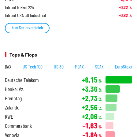
Infront Nikkei 225
-0,22
%
Infront USA 30 Industrial
-0,82
%
Zum Sektorvergleich
Tops & Flops
DAX
US Tech 100
US 30
MDAX
SDAX
EuroStoxx
+6,15
Deutsche Telekom
%
+3,36
Henkel Vz.
%
+2,73
Brenntag
%
+2,56
Zalando
%
+2,06
RWE
%
-1,63
Commerzbank
%
-1,84
Vonovia
%