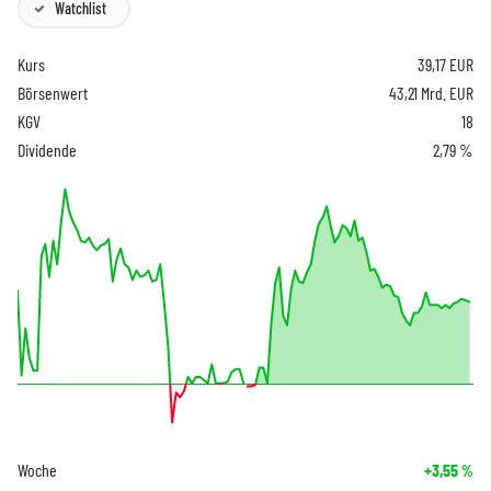
Watchlist
Kurs
39,17
EUR
Börsenwert
43,21 Mrd. EUR
KGV
18
Dividende
2,79 %
Woche
+3,55
%