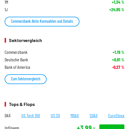
1M
+1,34
%
1J
+24,85
%
Commerzbank Aktie Kennzahlen und Details
Sektorvergleich
Commerzbank
+1,19
%
Deutsche Bank
+0,81
%
Bank of America
-0,27
%
Zum Sektorvergleich
Tops & Flops
DAX
US Tech 100
US 30
MDAX
SDAX
EuroStoxx
+3,99
Infineon
%