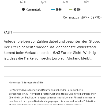
Jan '21
Apr '21
Jul '21
Okt '21
Commerzbank
GD 50
GD 200
Commerzbank
(WKN: CBK100)
Anleger bleiben vor Zahlen dabei und beachten den Stopp.
Der Titel gibt heute wieder Gas, der nächste Widerstand
kommt beim Verlaufshoch bei 6,43 Euro in Sicht. Wichtig
ist, dass die Marke von sechs Euro auf Abstand bleibt.
Hinweis auf Interessenkonflikte:
Der Vorstandsvorsitzende und Mehrheitsinhaber der Herausgeberin
Börsenmedien AG, Herr Bernd Förtsch, ist unmittelbar und mittelbar Positionen
über die in der Publikation angesprochenen nachfolgenden Finanzinstrumente
oder hierauf bezogene Derivate eingegangen, die von der durch die Publikation
etwaig resultierenden Kursentwicklung profitieren: Commerzbank.