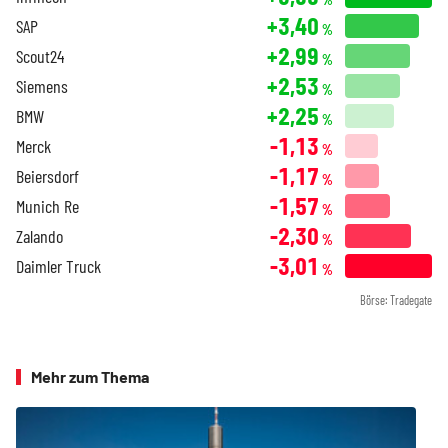
+3,40
SAP
%
+2,99
Scout24
%
+2,53
Siemens
%
+2,25
BMW
%
-1,13
Merck
%
-1,17
Beiersdorf
%
-1,57
Munich Re
%
-2,30
Zalando
%
-3,01
Daimler Truck
%
Börse: Tradegate
Mehr zum Thema