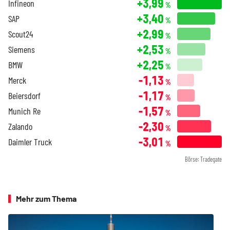
+3,99
Infineon
%
+3,40
SAP
%
+2,99
Scout24
%
+2,53
Siemens
%
+2,25
BMW
%
-1,13
Merck
%
-1,17
Beiersdorf
%
-1,57
Munich Re
%
-2,30
Zalando
%
-3,01
Daimler Truck
%
Börse: Tradegate
Mehr zum Thema