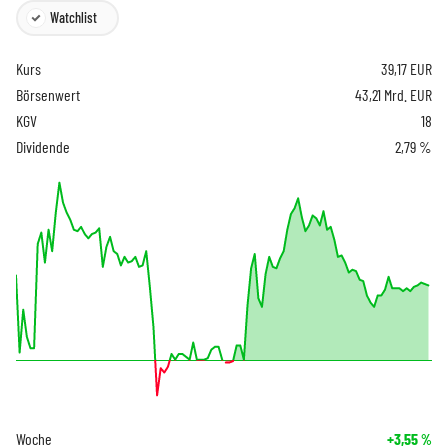
Watchlist
Kurs
39,17
EUR
Börsenwert
43,21 Mrd. EUR
KGV
18
Dividende
2,79 %
Woche
+3,55
%