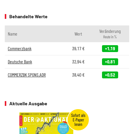
Behandelte Werte
Veränderung
Name
Wert
Heute in %
Commerzbank
39,17
€
+1,19
Deutsche Bank
32,94
€
+0,81
COMMERZBK SPONS.ADR
38,40
€
+0,52
Aktuelle Ausgabe