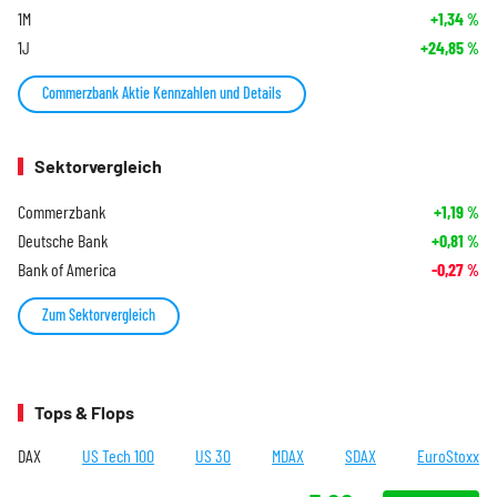
1M
+1,34
%
1J
+24,85
%
Commerzbank Aktie Kennzahlen und Details
Sektorvergleich
Commerzbank
+1,19
%
Deutsche Bank
+0,81
%
Bank of America
-0,27
%
Zum Sektorvergleich
Tops & Flops
DAX
US Tech 100
US 30
MDAX
SDAX
EuroStoxx