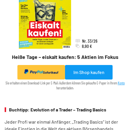
Nr. 33/26
8,90 €
Heiße Tage – eiskalt kaufen: 5 Aktien im Fokus
Im Shop kaufen
Sofortkauf
Sie erhalten einen Download-Link per E-Mail. Außerdem können Sie gekaufte E-Paper in Ihrem
Konto
herunterladen.
Buchtipp: Evolution of a Trader – Trading Basics
Jeder Profi war einmal Anfänger. „Trading Basics“ ist der
ideale Einstieg in die Welt des aktiven Börsenhandels.