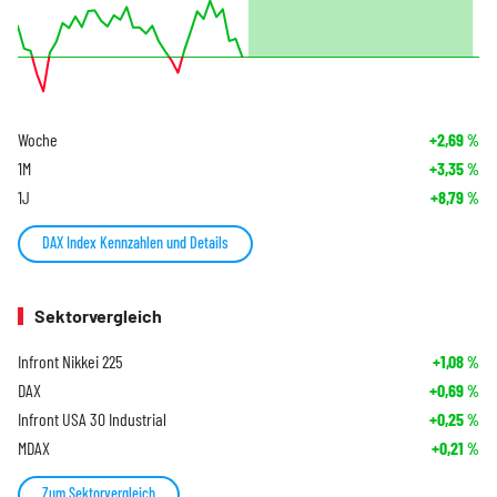
Woche
+2,69
%
1M
+3,35
%
1J
+8,79
%
DAX Index Kennzahlen und Details
Sektorvergleich
Infront Nikkei 225
+1,08
%
DAX
+0,69
%
Infront USA 30 Industrial
+0,25
%
MDAX
+0,21
%
Zum Sektorvergleich