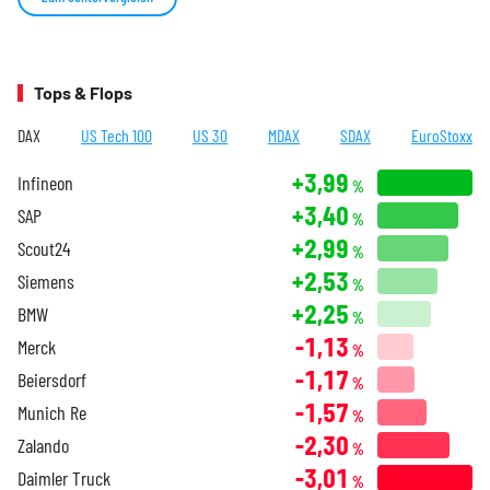
Tops & Flops
DAX
US Tech 100
US 30
MDAX
SDAX
EuroStoxx
+3,99
Infineon
%
+3,40
SAP
%
+2,99
Scout24
%
+2,53
Siemens
%
+2,25
BMW
%
-1,13
Merck
%
-1,17
Beiersdorf
%
-1,57
Munich Re
%
-2,30
Zalando
%
-3,01
Daimler Truck
%