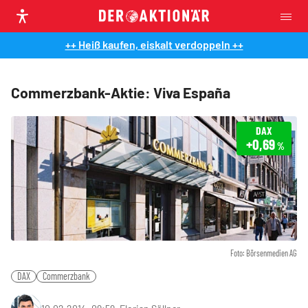
++ Heiß kaufen, eiskalt verdoppeln ++
Commerzbank-Aktie: Viva España
DAX
+0,69
%
Foto: Börsenmedien AG
DAX
Commerzbank