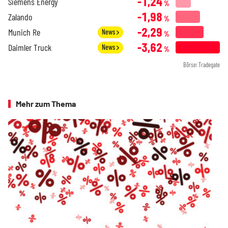
-1,24
Siemens Energy
%
-1,98
Zalando
%
-2,29
Munich Re
News
%
-3,62
Daimler Truck
News
%
Börse: Tradegate
Mehr zum Thema