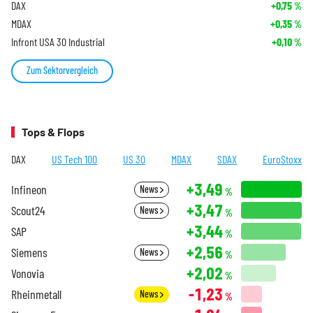
DAX
+0,75
%
MDAX
+0,35
%
Infront USA 30 Industrial
+0,10
%
Zum Sektorvergleich
Tops & Flops
DAX
US Tech 100
US 30
MDAX
SDAX
EuroStoxx
+3,49
Infineon
News
%
+3,47
Scout24
News
%
+3,44
SAP
%
+2,56
Siemens
News
%
+2,02
Vonovia
%
-1,23
Rheinmetall
News
%