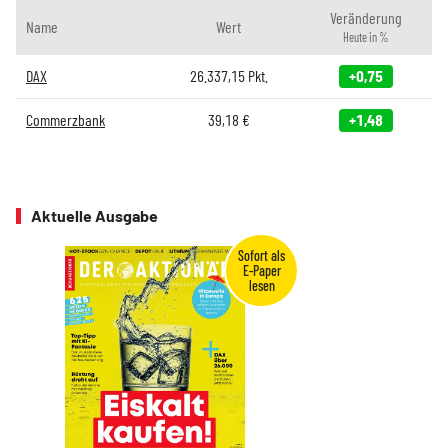
Veränderung
Name
Wert
Heute in %
DAX
26.337,15
Pkt.
+0,75
Commerzbank
39,18
€
+1,48
Aktuelle Ausgabe