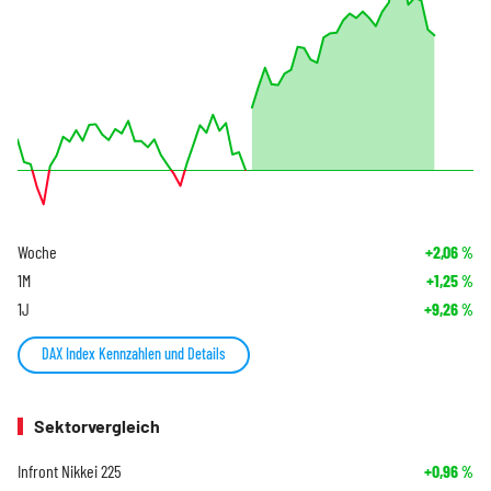
Woche
+2,06
%
1M
+1,25
%
1J
+9,26
%
DAX Index Kennzahlen und Details
Sektorvergleich
Infront Nikkei 225
+0,96
%