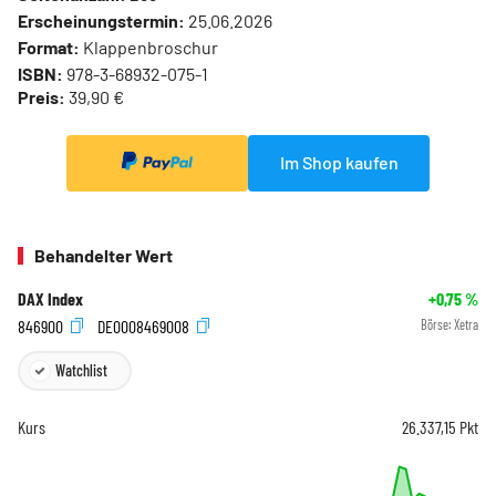
Erscheinungstermin:
25.06.2026
Format:
Klappenbroschur
ISBN:
978-3-68932-075-1
Preis:
39,90 €
Im Shop kaufen
Behandelter Wert
DAX Index
+0,75
%
846900
DE0008469008
Börse:
Xetra
Watchlist
Kurs
26.337,15
Pkt