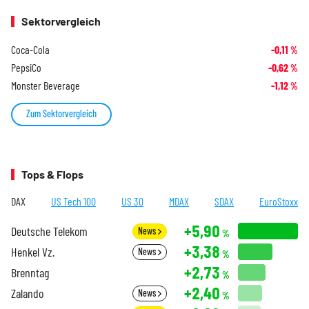
Sektorvergleich
Coca-Cola
-0,11
%
PepsiCo
-0,62
%
Monster Beverage
-1,12
%
Zum Sektorvergleich
Tops & Flops
DAX
US Tech 100
US 30
MDAX
SDAX
EuroStoxx
+5,90
Deutsche Telekom
News
%
+3,38
Henkel Vz.
News
%
+2,73
Brenntag
%
+2,40
Zalando
News
%