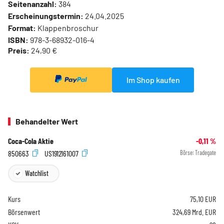
Seitenanzahl:
384
Erscheinungstermin:
24.04.2025
Format:
Klappenbroschur
ISBN:
978-3-68932-016-4
Preis:
24,90 €
Im Shop kaufen
Behandelter Wert
Coca-Cola Aktie
-0,11
%
850663
US1912161007
Börse:
Tradegate
Watchlist
Kurs
75,10
EUR
Börsenwert
324,69 Mrd. EUR