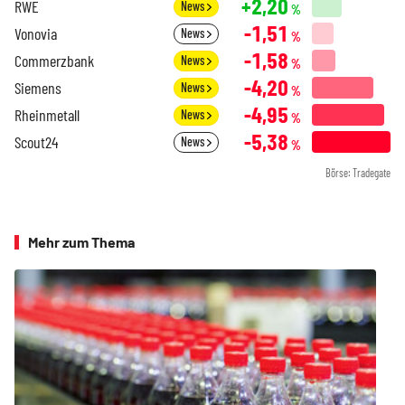
+2,20
RWE
News
%
-1,51
Vonovia
News
%
-1,58
Commerzbank
News
%
-4,20
Siemens
News
%
-4,95
Rheinmetall
News
%
-5,38
Scout24
News
%
Börse: Tradegate
Mehr zum Thema