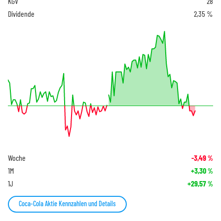
KGV
28
Dividende
2,35 %
Woche
-3,49
%
1M
+3,30
%
1J
+29,57
%
Coca-Cola Aktie Kennzahlen und Details