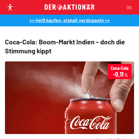
++ Heiß kaufen, eiskalt verdoppeln ++
Coca-Cola: Boom-Markt Indien – doch die
Stimmung kippt
Coca-Cola
-0,11
%