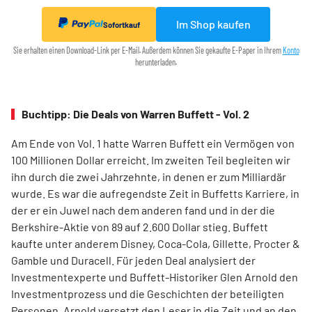
Im Shop kaufen
Sofortkauf
Sie erhalten einen Download-Link per E-Mail. Außerdem können Sie gekaufte E-Paper in Ihrem
Konto
herunterladen.
Buchtipp: Die Deals von Warren Buffett - Vol. 2
Am Ende von Vol. 1 hatte Warren Buffett ein Vermögen von
100 Millionen Dollar erreicht. Im zweiten Teil begleiten wir
ihn durch die zwei Jahrzehnte, in denen er zum Milliardär
wurde. Es war die aufregendste Zeit in Buffetts Karriere, in
der er ein Juwel nach dem anderen fand und in der die
Berkshire-Aktie von 89 auf 2.600 Dollar stieg. Buffett
kaufte unter anderem Disney, Coca-Cola, Gillette, Procter &
Gamble und Duracell. Für jeden Deal analysiert der
Investmentexperte und Buffett-­Historiker Glen Arnold den
Investmentprozess und die Geschichten der beteiligten
Personen. Arnold versetzt den Leser in die Zeit und an den