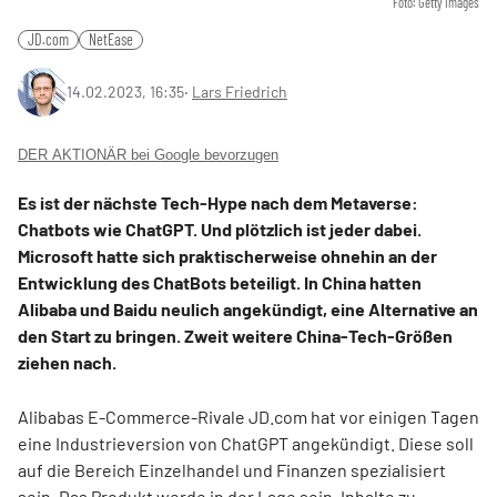
Foto: Getty Images
JD.com
NetEase
14.02.2023, 16:35
‧
Lars Friedrich
DER AKTIONÄR bei Google bevorzugen
Es ist der nächste Tech-Hype nach dem Metaverse:
Chatbots wie ChatGPT. Und plötzlich ist jeder dabei.
Microsoft hatte sich praktischerweise ohnehin an der
Entwicklung des ChatBots beteiligt. In China hatten
Alibaba und Baidu neulich angekündigt, eine Alternative an
den Start zu bringen. Zweit weitere China-Tech-Größen
ziehen nach.
Alibabas E-Commerce-Rivale JD.com hat vor einigen Tagen
eine Industrieversion von ChatGPT angekündigt. Diese soll
auf die Bereich Einzelhandel und Finanzen spezialisiert
sein. Das Produkt werde in der Lage sein, Inhalte zu