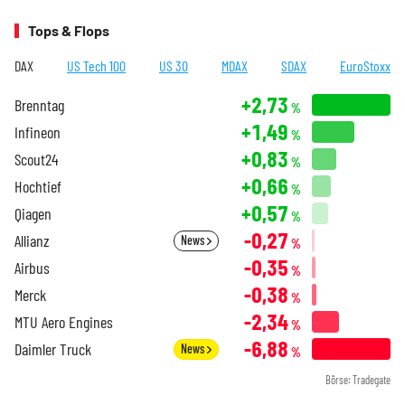
Tops & Flops
DAX
US Tech 100
US 30
MDAX
SDAX
EuroStoxx
+2,73
Brenntag
%
+1,49
Infineon
%
+0,83
Scout24
%
+0,66
Hochtief
%
+0,57
Qiagen
%
-0,27
Allianz
News
%
-0,35
Airbus
%
-0,38
Merck
%
-2,34
MTU Aero Engines
%
-6,88
Daimler Truck
News
%
Börse: Tradegate