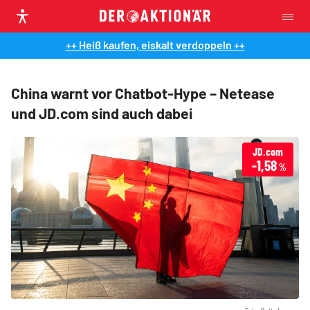
++ Heiß kaufen, eiskalt verdoppeln ++
China warnt vor Chatbot-Hype – Netease
und JD.com sind auch dabei
JD.com
-1,58
%