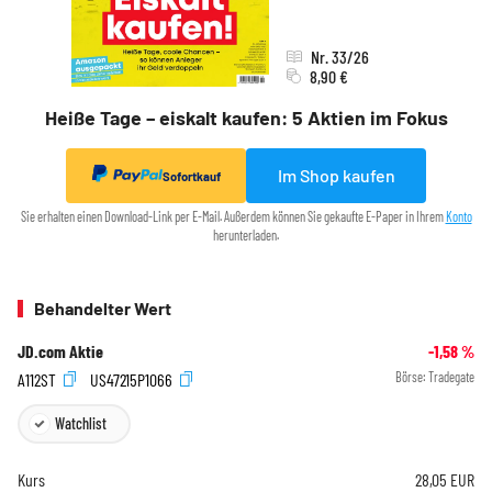
Nr. 33/26
8,90 €
Heiße Tage – eiskalt kaufen: 5 Aktien im Fokus
Im Shop kaufen
Sofortkauf
Sie erhalten einen Download-Link per E-Mail. Außerdem können Sie gekaufte E-Paper in Ihrem
Konto
herunterladen.
Behandelter Wert
JD.com Aktie
-1,58
%
A112ST
US47215P1066
Börse:
Tradegate
Watchlist
Kurs
28,05
EUR