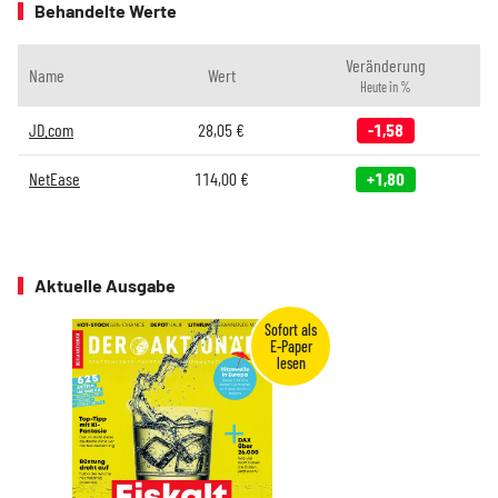
Behandelte Werte
Veränderung
Name
Wert
Heute in %
JD.com
28,05
€
-1,58
NetEase
114,00
€
+1,80
Aktuelle Ausgabe