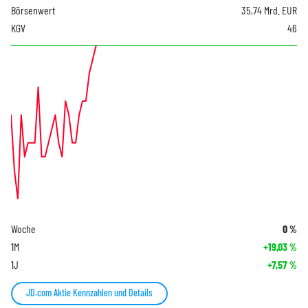
Börsenwert
35,74 Mrd. EUR
KGV
46
Woche
0
%
1M
+19,03
%
1J
+7,57
%
JD.com Aktie Kennzahlen und Details