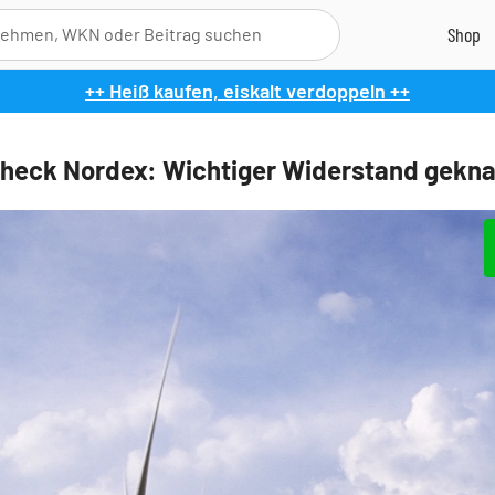
++ Heiß kaufen, eiskalt verdoppeln ++
heck Nordex: Wichtiger Widerstand gekna