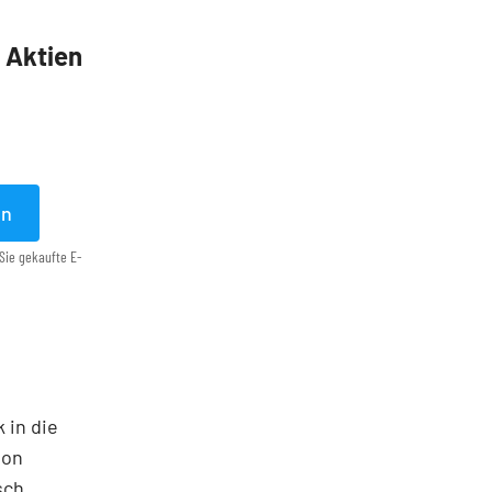
5 Aktien
en
Sie gekaufte E-
 in die
ton
sch