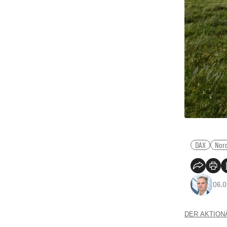
DAX
Nor
06.0
DER AKTIONÄR