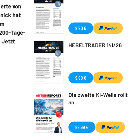
ierte von
nick hat
em
9,90 €
 200-Tage-
 Jetzt
HEBELTRADER 141/26
9,90 €
Die zweite KI-Welle rollt
an
99,99 €