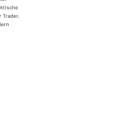
aktische
 Trader,
dern