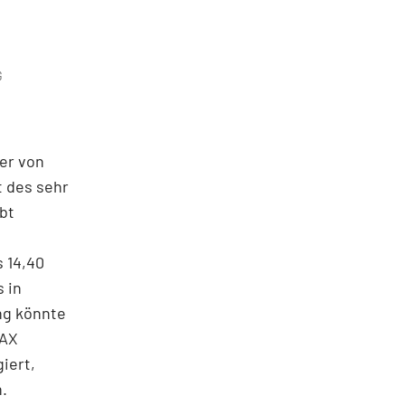
G
er von
t des sehr
bt
s 14,40
 in
ng könnte
DAX
iert,
.