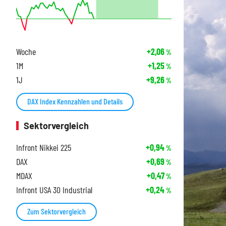
Woche
+2,06
%
1M
+1,25
%
1J
+9,26
%
DAX Index Kennzahlen und Details
Sektorvergleich
Infront Nikkei 225
+0,94
%
DAX
+0,69
%
MDAX
+0,47
%
Infront USA 30 Industrial
+0,24
%
Zum Sektorvergleich