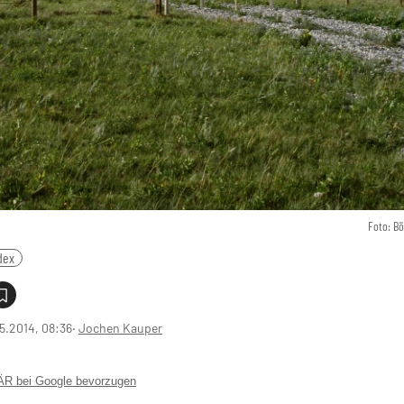
Foto: B
dex
5.2014, 08:36
‧
Jochen Kauper
 bei Google bevorzugen