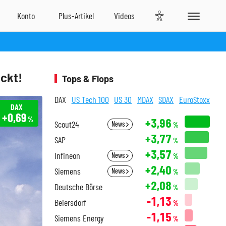
ckt!
Tops & Flops
DAX
US Tech 100
US 30
MDAX
SDAX
EuroStoxx
DAX
+0,69
%
+3,96
Scout24
News
%
+3,77
SAP
%
+3,57
Infineon
News
%
+2,40
Siemens
News
%
+2,08
Deutsche Börse
%
-1,13
Beiersdorf
%
-1,15
Siemens Energy
%