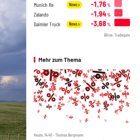
-1,76
Munich Re
News
%
-1,94
Zalando
%
-3,68
Daimler Truck
News
%
Börse: Tradegate
Mehr zum Thema
Heute, 14:40 ‧ Thomas Bergmann