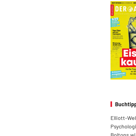
Buchtipp
Elliott-We
Psychologi
Boltons wi