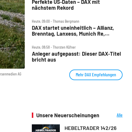
Perfekte US‑Daten – DAX mit
nächstem Rekord
Heute, 09:00 ‧ Thomas Bergmann
DAX startet uneinheitlich – Allianz,
Brenntag, Lanxess, Munich Re,
Porsche SE, SUSS MicroTec im Check
Heute, 08:58 ‧ Thorsten Küfner
Anleger aufgepasst: Dieser DAX‑Titel
bricht aus
örsenmedien AG
Mehr DAX Empfehlungen
Unsere Neuerscheinungen
Alle
Neuerscheinungen
HEBELTRADER 142/26