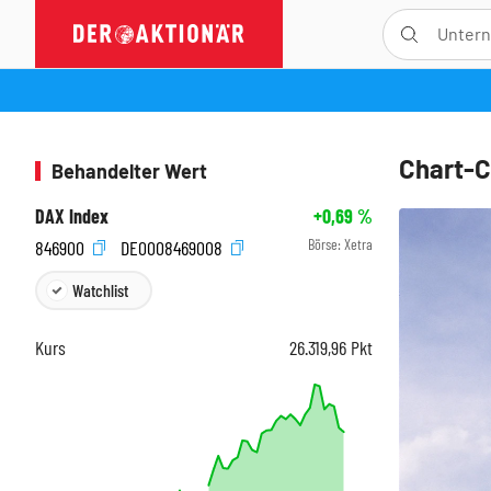
Chart-C
Behandelter Wert
DAX Index
+0,69
%
Börse:
Xetra
846900
DE0008469008
Watchlist
Kurs
26.319,96
Pkt