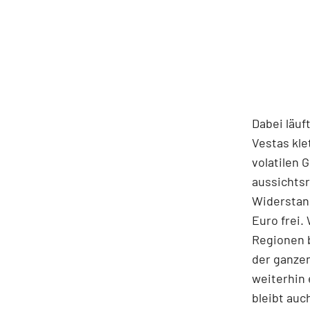
Dabei läuf
Vestas kle
volatilen 
aussichtsr
Widerstand
Euro frei.
Regionen b
der ganze
weiterhin 
bleibt auc