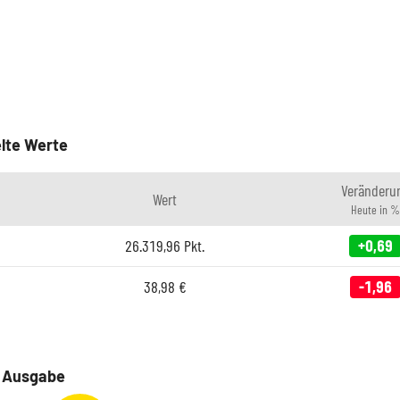
lte Werte
Veränderu
Wert
Heute in %
26.319,96
Pkt.
+0,69
38,98
€
-1,96
e Ausgabe