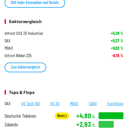
DAX Index Kennzahlen und Details
Sektorvergleich
Infront USA 30 Industrial
+0,28
%
DAX
+0,27
%
MDAX
+0,02
%
Infront Nikkei 225
-0,15
%
Zum Sektorvergleich
Tops & Flops
DAX
US Tech 100
US 30
MDAX
SDAX
EuroStoxx
+4,80
Deutsche Telekom
News
%
+2,93
Zalando
%