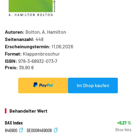
Autoren:
Bolton, A. Hamilton
Seitenanzahl:
448
Erscheinungstermin:
11.06.2026
Format:
Klappenbroschur
ISBN:
978-3-68932-073-7
Preis:
39,90 €
Im Shop kaufen
Behandelter Wert
DAX Index
+0,27
%
846900
DE0008469008
Börse:
Xetra