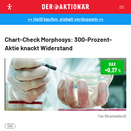
++ Heiß kaufen, eiskalt verdoppeln ++
Chart-Check Morphosys: 300-Prozent-
Aktie knackt Widerstand
DAX
+0,27
%
Foto: Börsenmedien AG
DAX