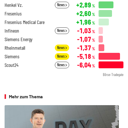
+2,89
Henkel Vz.
News
%
+2,60
Fresenius
%
+1,96
Fresenius Medical Care
%
-1,03
Infineon
News
%
-1,07
Siemens Energy
%
-1,37
Rheinmetall
News
%
-5,18
Siemens
News
%
-6,04
Scout24
News
%
Börse: Tradegate
Mehr zum Thema