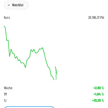
Watchlist
Kurs
26.196,31
Pkt
Woche
+2,90
%
1M
+1,64
%
1J
+10,29
%