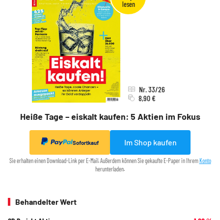
Nr. 33/26
8,90 €
Heiße Tage – eiskalt kaufen: 5 Aktien im Fokus
Im Shop kaufen
Sofortkauf
Sie erhalten einen Download-Link per E-Mail. Außerdem können Sie gekaufte E-Paper in Ihrem
Konto
herunterladen.
Behandelter Wert