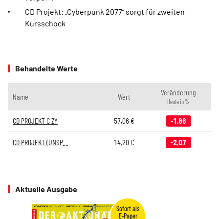
CD Projekt: „Cyberpunk 2077“ sorgt für zweiten
Kursschock
Behandelte Werte
Veränderung
Name
Wert
Heute in %
CD PROJEKT C ZY
57,06
€
-1,86
CD PROJEKT (UNSP....
14,20
€
-2,07
Aktuelle Ausgabe