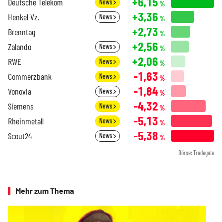
+6,15
Deutsche Telekom
News
%
+3,36
Henkel Vz.
News
%
+2,73
Brenntag
%
+2,56
Zalando
News
%
+2,06
RWE
News
%
-1,63
Commerzbank
News
%
-1,84
Vonovia
News
%
-4,32
Siemens
News
%
-5,13
Rheinmetall
News
%
-5,38
Scout24
News
%
Börse: Tradegate
Mehr zum Thema