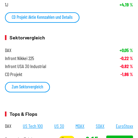
1J
+4,19
%
CD Projekt Aktie Kennzahlen und Details
Sektorvergleich
DAX
+0,05
%
Infront Nikkei 225
-0,22
%
Infront USA 30 Industrial
-0,82
%
CD Projekt
-1,86
%
Zum Sektorvergleich
Tops & Flops
DAX
US Tech 100
US 30
MDAX
SDAX
EuroStoxx