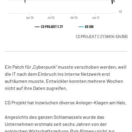
40
Apr '20
Jul '20
Okt '20
Jan '21
CD PROJEKT C ZY
GD 200
CD PROJEKT C ZY
(WKN: 534356)
Ein Patch für „Cyberpunk“ musste verschoben werden, weil
die IT nach dem Einbruch ins interne Netzwerk erst
aufräumen musste. Entwickler konnten mehrere Wochen
nicht auf ihre Daten zugreifen.
CD Projekt hat inzwischen diverse Anleger-Klagen am Hals.
Angesichts des ganzen Schlamassels wurde das
Unternehmen erstmals seit sechs Jahren von der
polnischen Wirtschaftszeitung
Puls Biznesu
nicht zur