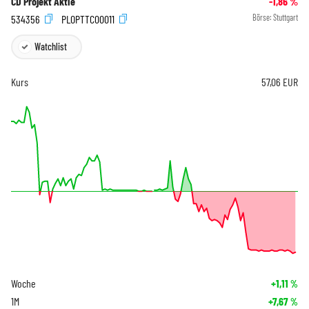
CD Projekt Aktie
-1,86
%
534356
PLOPTTC00011
Börse:
Stuttgart
Watchlist
Kurs
57,06
EUR
Woche
+1,11
%
1M
+7,67
%