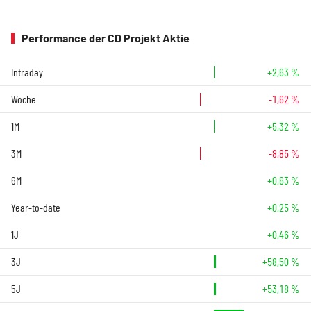
Performance der CD Projekt Aktie
Intraday
+2,63 %
Woche
-1,62 %
1M
+5,32 %
3M
-8,85 %
6M
+0,63 %
Year-to-date
+0,25 %
1J
+0,46 %
3J
+58,50 %
5J
+53,18 %