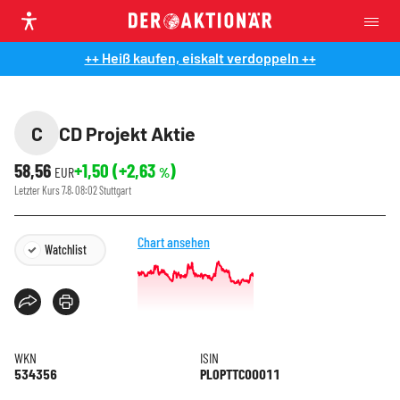
++ Heiß kaufen, eiskalt verdoppeln ++
C
CD Projekt Aktie
58,56
+1,50
(
+2,63
)
EUR
%
Letzter Kurs
7.8. 08:02
Stuttgart
Chart ansehen
Watchlist
WKN
ISIN
534356
PLOPTTC00011