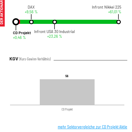
ER AKTIONÄR
DAX
Infront Nikkei 225
+9,56 %
+61,01 %
Infront USA 30 Industrial
CD Projekt
+23,26 %
+0,46 %
KGV
(Kurs-Gewinn-Verhältnis)
56
56
CD Projekt
mehr Sektorvergleiche zur CD Projekt Aktie