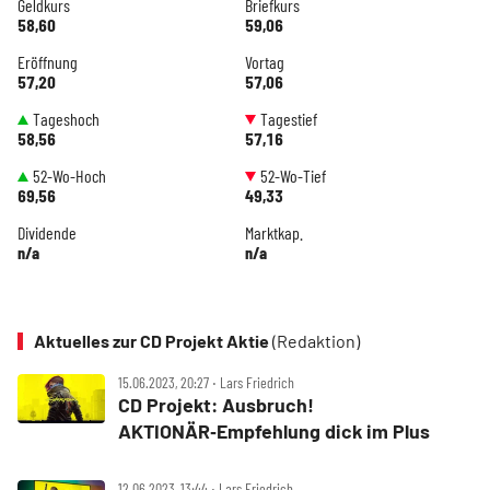
Geldkurs
Briefkurs
58,60
59,06
Eröffnung
Vortag
57,20
57,06
Tageshoch
Tagestief
58,56
57,16
52-Wo-Hoch
52-Wo-Tief
69,56
49,33
Dividende
Marktkap.
n/a
n/a
Aktuelles zur CD Projekt Aktie
(Redaktion)
15.06.2023, 20:27 ‧ Lars Friedrich
CD Projekt: Ausbruch!
AKTIONÄR‑Empfehlung dick im Plus
12.06.2023, 13:44 ‧ Lars Friedrich