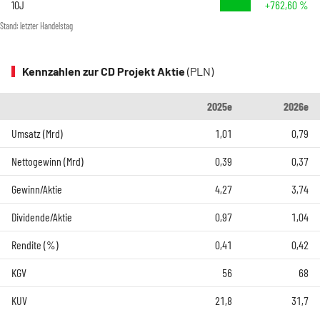
10J
+762,60 %
Stand: letzter Handelstag
Kennzahlen zur CD Projekt Aktie
(PLN)
2025e
2026e
Umsatz (Mrd)
1,01
0,79
Nettogewinn (Mrd)
0,39
0,37
Gewinn/Aktie
4,27
3,74
Dividende/Aktie
0,97
1,04
Rendite (%)
0,41
0,42
KGV
56
68
KUV
21,8
31,7