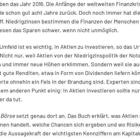
ben das Jahr 2016. Die Anfänge der weltweiten Finanzkri
le schon gut acht Jahre zurück. Doch noch immer hat die
iff. Niedrigzinsen bestimmen die Finanzen der Menschen
esen das Sparen schwer, wenn nicht unmöglich.
Umfeld ist es wichtig, in Aktien zu investieren, so das Urt
Nicht nur, weil Aktien von der Niedrigzinspolitik der No
n und immer neue Höhen erklimmen. Sondern weil sie au
t gute Renditen, etwa in Form von Dividenden liefern kö
rte ohnehin ein Fels in der Brandung sind. Experten sin
nem anderen Punkt einig: In Aktien investieren sollte nur
er da tut.
 Börse
setzt genau dort an. Das Buch erklärt, was Aktien 
nen handelt, welche Chancen sich ergeben und wo Risik
 die Aussagekraft der wichtigsten Kennziffern am Kapita