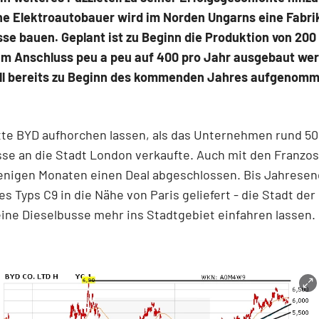
he Elektroautobauer wird im Norden Ungarns eine Fabrik
se bauen. Geplant ist zu Beginn die Produktion von 200
 im Anschluss peu a peu auf 400 pro Jahr ausgebaut we
oll bereits zu Beginn des kommenden Jahres aufgenom
tte BYD aufhorchen lassen, als das Unternehmen rund 50
se an die Stadt London verkaufte. Auch mit den Franzo
enigen Monaten einen Deal abgeschlossen. Bis Jahrese
es Typs C9 in die Nähe von Paris geliefert - die Stadt der 
ine Dieselbusse mehr ins Stadtgebiet einfahren lassen.