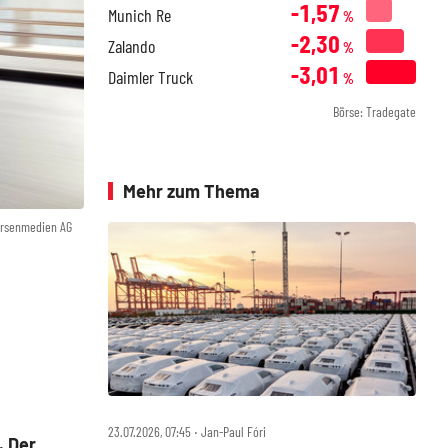
-1,57
Munich Re
%
-2,30
Zalando
%
-3,01
Daimler Truck
%
Börse: Tradegate
Mehr zum Thema
örsenmedien AG
23.07.2026, 07:45 ‧ Jan-Paul Fóri
. Der