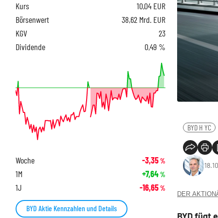
Kurs
10,04
EUR
Börsenwert
38,62 Mrd. EUR
KGV
23
Dividende
0,49 %
BYD H YC
Woche
-3,35
%
18.1
1M
+7,64
%
1J
-16,65
%
DER AKTIONÄR
BYD Aktie Kennzahlen und Details
BYD fügt e