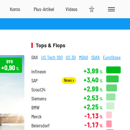
Tops & Flops
DAX
US Tech 100
US 30
MDAX
SDAX
EuroStoxx
BYD
+0,90
%
+3,99
Infineon
%
+3,40
SAP
News
%
+2,99
Scout24
%
+2,53
Siemens
%
+2,25
BMW
%
-1,13
Merck
%
-1,17
Beiersdorf
%