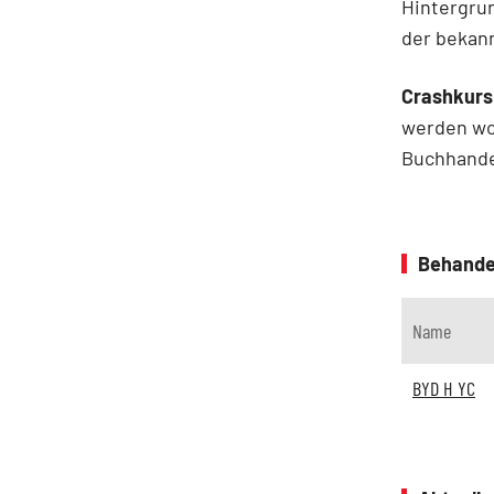
Hintergru
der bekan
Crashkurs
werden wol
Buchhandel
Behande
Name
BYD H YC