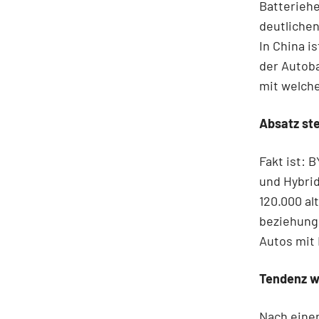
Batteriehe
deutliche
In China i
der Autoba
mit welche
Absatz ste
Fakt ist: 
und Hybrid
120.000 al
beziehung
Autos mit 
Tendenz w
Nach eine