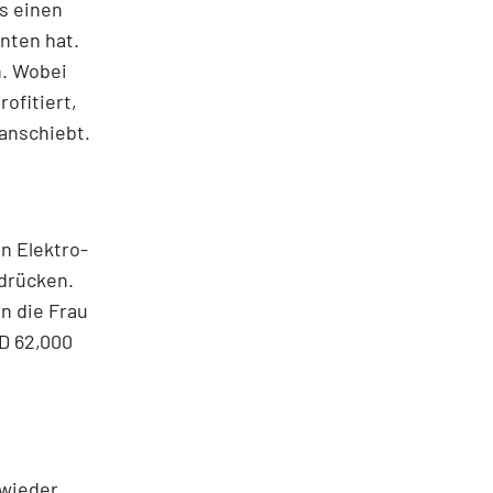
s einen
nten hat.
n. Wobei
ofitiert,
 anschiebt.
n Elektro-
 drücken.
n die Frau
D 62,000
 wieder