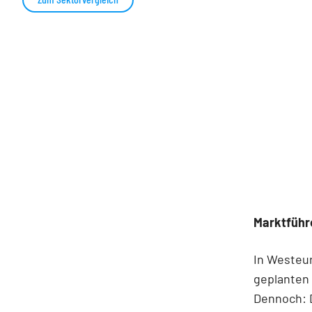
Marktführe
In Westeur
geplanten 
Dennoch: D