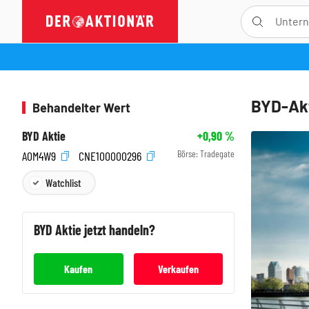
BYD-Akt
Behandelter Wert
BYD Aktie
+0,90
%
Börse:
Tradegate
A0M4W9
CNE100000296
Watchlist
BYD
Aktie jetzt handeln?
Kaufen
Verkaufen