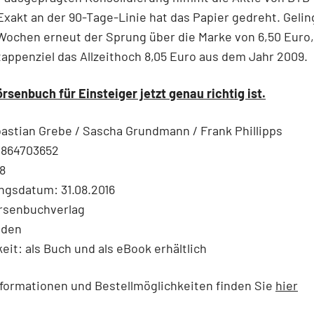
 Exakt an der 90-Tage-Linie hat das Papier gedreht. Gelin
ochen erneut der Sprung über die Marke von 6,50 Euro, 
appenziel das Allzeithoch 8,05 Euro aus dem Jahr 2009.
örsenbuch für Einsteiger jetzt genau richtig ist.
astian Grebe / Sascha Grundmann / Frank Phillipps
3864703652
8
ngsdatum: 31.08.2016
örsenbuchverlag
nden
eit: als Buch und als eBook erhältlich
formationen und Bestellmöglichkeiten finden Sie
hier