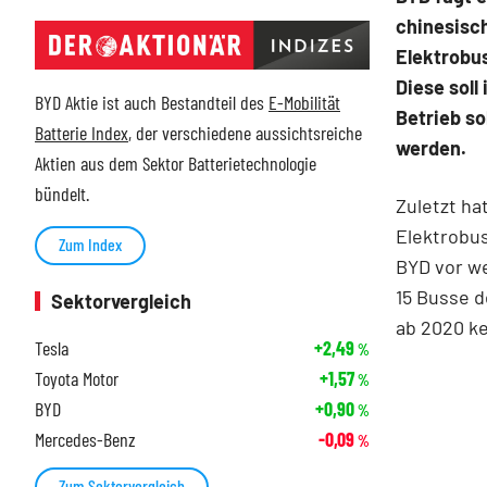
chinesisc
Elektrobus
Diese soll
BYD Aktie ist auch Bestandteil des
E-Mobilität
Betrieb s
Batterie Index
, der verschiedene aussichtsreiche
werden.
Aktien aus dem Sektor Batterietechnologie
bündelt.
Zuletzt ha
Elektrobus
Zum Index
BYD vor w
15 Busse d
Sektorvergleich
ab 2020 ke
Tesla
+2,49
%
Toyota Motor
+1,57
%
BYD
+0,90
%
Mercedes-Benz
-0,09
%
Zum Sektorvergleich