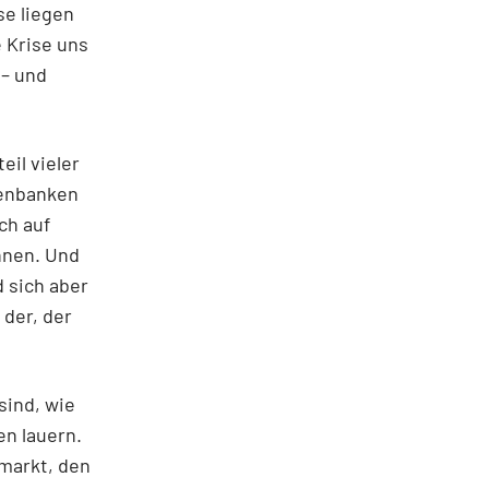
se liegen
 Krise uns
 – und
eil vieler
tenbanken
ch auf
nnen. Und
d sich aber
 der, der
sind, wie
en lauern.
lmarkt, den