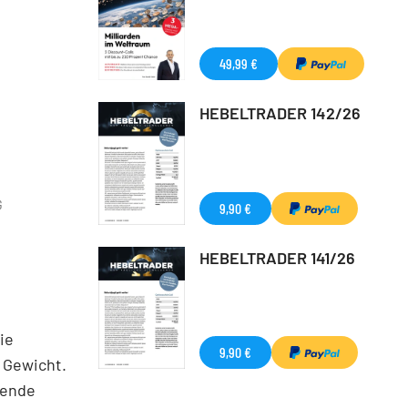
49,99 €
HEBELTRADER 142/26
G
9,90 €
HEBELTRADER 141/26
ie
9,90 €
s Gewicht.
rende